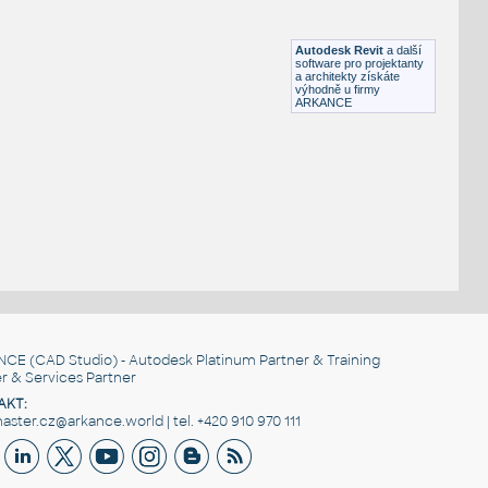
HM LayoutStudio GN1351 PowerEntry4-Circuit
RFA
Nábytek
Autodesk Revit
a další
software pro projektanty
a architekty získáte
výhodně u firmy
ARKANCE
NCE
(CAD Studio) - Autodesk Platinum Partner & Training
r & Services Partner
AKT:
ster.cz@arkance.world | tel. +420 910 970 111