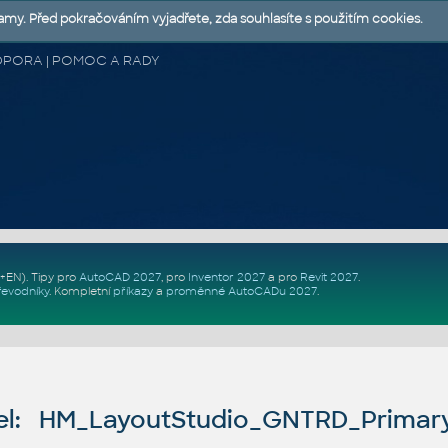
lamy. Před pokračováním vyjadřete, zda souhlasíte s použitím cookies.
 PODPORA | POMOC A RADY
Z+EN)
. Tipy pro
AutoCAD 2027
, pro
Inventor 2027
a pro
Revit 2027
.
řevodníky
.
Kompletní
příkazy
a
proměnné AutoCADu 2027
.
l: HM_LayoutStudio_GNTRD_Primar