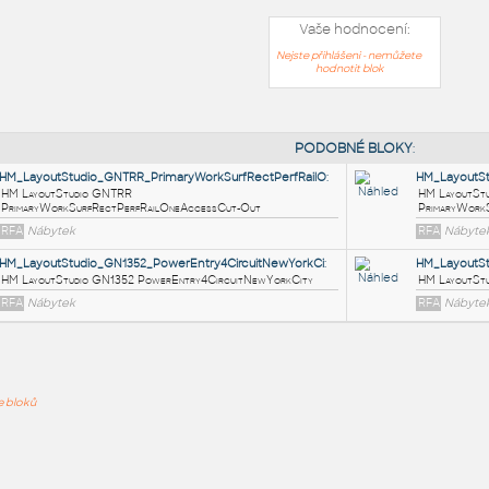
Vaše hodnocení:
Nejste přihlášeni - nemůžete
hodnotit blok
PODOB
HM_LayoutStudio_GNTRR_PrimaryWorkSurfRectPerfRailO
:
HM LayoutStudio GNTRR
ře bloků
PrimaryWorkSurfRectPerfRailOneAccessCut-Out
RFA
Nábytek
HM_LayoutStudio_GN1352_PowerEntry4CircuitNewYorkCi
: