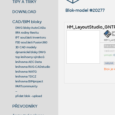
TIPY A TRIKY
Blok-model #20277
DOWNLOAD
CAD/BIM bloky
HM_LayoutStudio_GNT
DWG bloky AutoCADu
RFA rodiny Revitu
◄
IPT součásti Inventoru
HM Lay
F3D součásti Fusion360
Revit f
3D CAD modely
Velikos
dynamické bloky DWG
Umístil:
O
top knihovny výrobců
knihovna AEC Data
nabytek
knihovna RUG-CADstudio
Blok je
knihovna WATG
knihovna TDCZ
knihovna BIMproject
PARTcommunity
--
přidat blok - upload
PŘEVODNÍKY