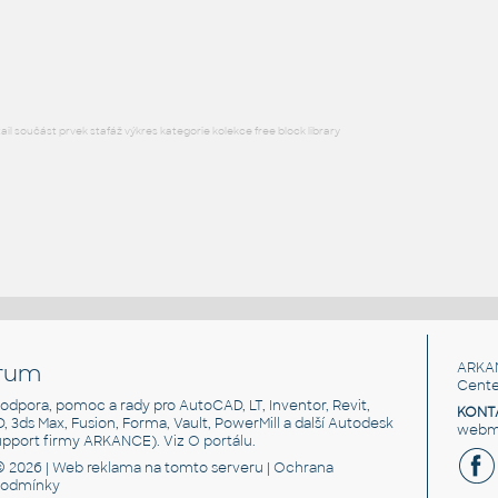
HM LayoutStudio GN1352 PowerEntry4CircuitNewYorkCity
RFA
Nábytek
l součást prvek stafáž výkres kategorie kolekce free block library
rum
ARKA
Cente
, podpora, pomoc a rady pro AutoCAD, LT, Inventor, Revit,
KONT
3D, 3ds Max, Fusion, Forma, Vault, PowerMill a další Autodesk
webma
support firmy ARKANCE). Viz
O portálu
.
© 2026 |
Web reklama
na tomto serveru |
Ochrana
podmínky