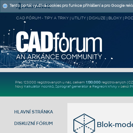
Tento portál využívá cookies pro funkce přihlášení a pro Google rek
CAD FÓRUM - TIPY A TRIKY | UTILITY | DISKUZE | BLOKY |
Přes 123.000 registrovaných u nás, celkem
1.130.000
registrovaných (C
Nový
Kalkulátor nosníků
,
Spirograf generátor
a
Regresní křivky
v sekci
P
HLAVNÍ STRÁNKA
Blok-mode
DISKUZNÍ FÓRUM