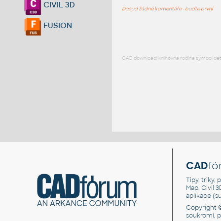
CIVIL 3D
Dosud žádné komentáře - buďte první
FUSION
CAD download: knihovna rodina symbol detai
CAD
fó
Tipy, triky
Map, Civil 
aplikace (
Copyright 
soukromí, 