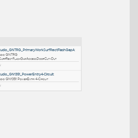
NÉ BLOKY
:
HM_LayoutStudio_GNTRG_PrimaryWorkSurfRectFlashGapA
:
HM LayoutStudio GNTRG
PrimaryWorkSurfRectFlashGapAccessDoorCut-Out
RFA
Nábytek
HM_LayoutStudio_GN1351_PowerEntry4-Circuit
: