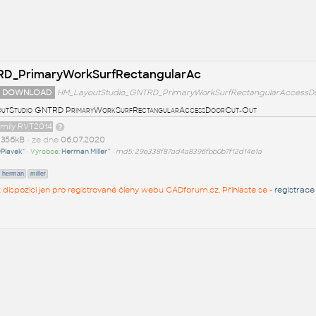
RD_PrimaryWorkSurfRectangularAc
 DOWNLOAD
HM_LayoutStudio_GNTRD_PrimaryWorkSurfRectangularAccessDo
outStudio GNTRD PrimaryWorkSurfRectangularAccessDoorCut-Out
amily RVT2014
t
356kB
• ze dne
06.07.2020
Plavek^
• Výrobce:
Herman Miller^
•
md5: 29e338f87ad4a8396fbb0b7f12d14e1a
herman
miller
 k dispozici jen pro registrované členy webu CADforum.cz. Přihlaste se -
registrace