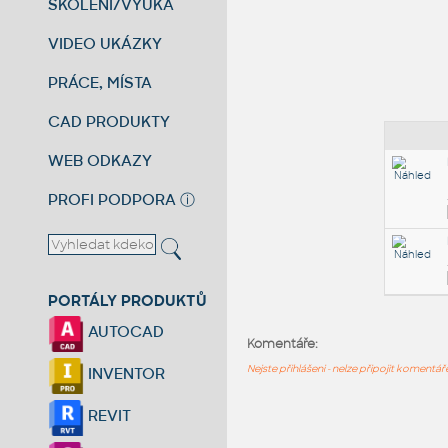
ŠKOLENÍ/VÝUKA
VIDEO UKÁZKY
PRÁCE, MÍSTA
CAD PRODUKTY
WEB ODKAZY
PROFI PODPORA
ⓘ
PORTÁLY PRODUKTŮ
AUTOCAD
Komentáře:
Nejste přihlášeni - nelze připojit komentá
INVENTOR
REVIT