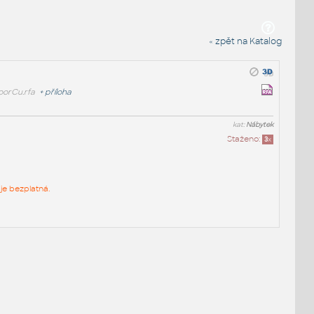
« zpět na Katalog
orCu.rfa
+
příloha
kat:
Nábytek
Staženo:
3
x
je bezplatná.