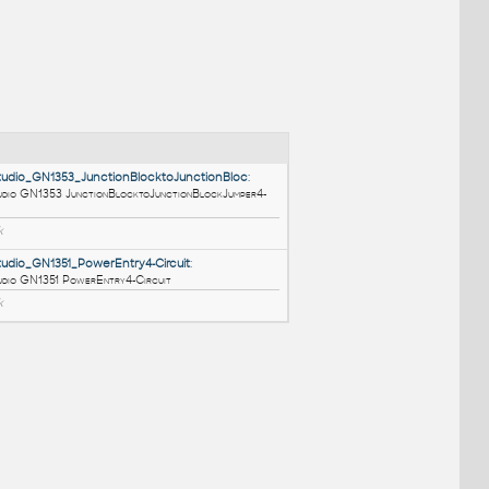
NÉ BLOKY
:
HM_LayoutStudio_GN1353_JunctionBlocktoJunctionBloc
:
HM LayoutStudio GN1353 JunctionBlocktoJunctionBlockJumper4-
Circuit
RFA
Nábytek
HM_LayoutStudio_GN1351_PowerEntry4-Circuit
: