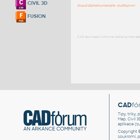
CIVIL 3D
Dosud žádné komentáře - buďte první
FUSION
CAD download: knihovna rodina symbol detai
CAD
fó
Tipy, triky
Map, Civil 
aplikace (
Copyright 
soukromí, 