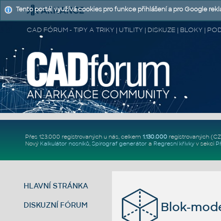
Tento portál využívá cookies pro funkce přihlášení a pro Google rek
CAD FÓRUM - TIPY A TRIKY | UTILITY | DISKUZE | BLOKY |
Přes 123.000 registrovaných u nás, celkem
1.130.000
registrovaných (C
Nový
Kalkulátor nosníků
,
Spirograf generátor
a
Regresní křivky
v sekci
P
HLAVNÍ STRÁNKA
Blok-mod
DISKUZNÍ FÓRUM