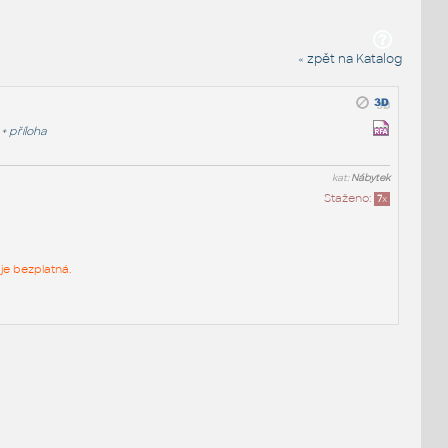
« zpět na Katalog
+
příloha
kat:
Nábytek
Staženo:
7
x
je bezplatná.