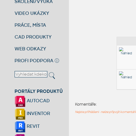
ŠKOLENÍ/VÝUKA
VIDEO UKÁZKY
PRÁCE, MÍSTA
CAD PRODUKTY
WEB ODKAZY
PROFI PODPORA
ⓘ
PORTÁLY PRODUKTŮ
AUTOCAD
Komentáře:
Nejste přihlášeni - nelze připojit komentá
INVENTOR
REVIT