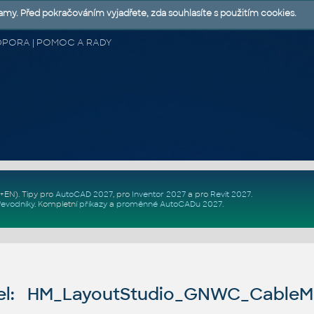
lamy. Před pokračováním vyjadřete, zda souhlasíte s použitím cookies.
 PODPORA | POMOC A RADY
Z+EN)
. Tipy pro
AutoCAD 2027
, pro
Inventor 2027
a pro
Revit 2027
.
řevodníky
.
Kompletní
příkazy
a
proměnné AutoCADu 2027
.
el: HM_LayoutStudio_GNWC_CableM