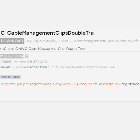
C_CableManagementClipsDoubleTra
 DOWNLOAD
HM_LayoutStudio_GNWC_CableManagementClipsDoubleTray.rfa
outStudio GNWC CableManagementClipsDoubleTray
amily RVT2014
t
288kB
• ze dne
06.07.2020
Plavek^
• Výrobce:
Herman Miller^
•
md5: d1639ad10614a2a1daf7f57501bf21e4
herman
miller
 k dispozici jen pro registrované členy webu CADforum.cz. Přihlaste se -
registrace