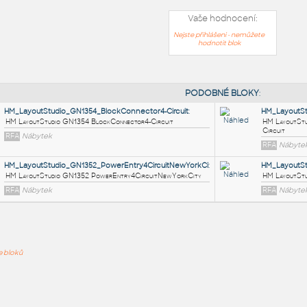
Vaše hodnocení:
Nejste přihlášeni - nemůžete
hodnotit blok
PODOB
HM_LayoutStudio_GN1354_BlockConnector4-Circuit
:
HM LayoutStudio GN1354 BlockConnector4-Circuit
ře bloků
RFA
Nábytek
HM_LayoutStudio_GN1352_PowerEntry4CircuitNewYorkCi
: