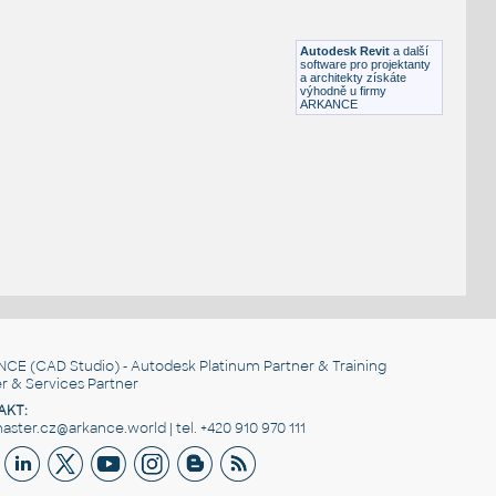
HM LayoutStudio GN1351 PowerEntry4-Circuit
RFA
Nábytek
Autodesk Revit
a další
software pro projektanty
a architekty získáte
výhodně u firmy
ARKANCE
NCE
(CAD Studio) - Autodesk Platinum Partner & Training
r & Services Partner
AKT:
ster.cz@arkance.world | tel. +420 910 970 111