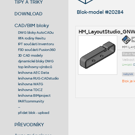
TIPY A TRIKY
Blok-model #20284
DOWNLOAD
CAD/BIM bloky
HM_LayoutStudio_GNW
DWG bloky AutoCADu
RFA rodiny Revitu
◄
IPT součásti Inventoru
HM Lay
F3D součásti Fusion360
Revit f
3D CAD modely
Velikos
dynamické bloky DWG
Umístil:
O
top knihovny výrobců
knihovna AEC Data
nabytek
knihovna RUG-CADstudio
Blok je
knihovna WATG
knihovna TDCZ
knihovna BIMproject
PARTcommunity
--
přidat blok - upload
PŘEVODNÍKY