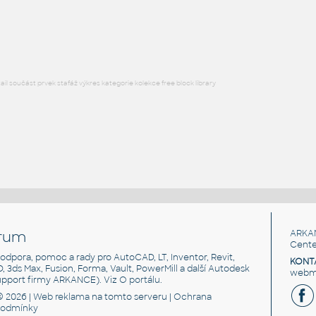
HM LayoutStudio GN1352 PowerEntry4CircuitNewYorkCity
RFA
Nábytek
l součást prvek stafáž výkres kategorie kolekce free block library
rum
ARKA
Cente
, podpora, pomoc a rady pro AutoCAD, LT, Inventor, Revit,
KONT
3D, 3ds Max, Fusion, Forma, Vault, PowerMill a další Autodesk
webma
support firmy ARKANCE). Viz
O portálu
.
© 2026 |
Web reklama
na tomto serveru |
Ochrana
podmínky