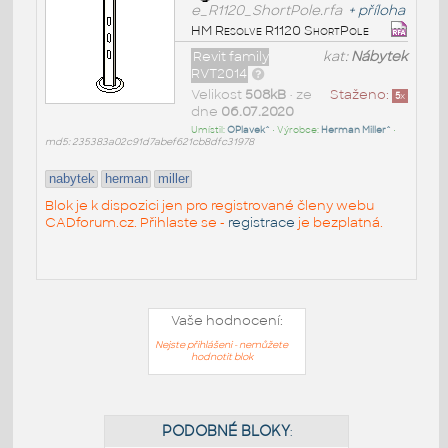
e_R1120_ShortPole.rfa
+
příloha
HM Resolve R1120 ShortPole
Revit family
kat:
Nábytek
RVT2014
Velikost
508kB
• ze
Staženo:
5
x
dne
06.07.2020
Umístil:
OPlavek^
• Výrobce:
Herman Miller^
•
md5: 235383a02c91d7abef621cb8dfc31978
nabytek
herman
miller
Blok je k dispozici jen pro registrované členy webu
CADforum.cz. Přihlaste se -
registrace
je bezplatná.
Vaše hodnocení:
Nejste přihlášeni - nemůžete
hodnotit blok