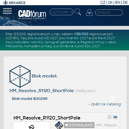
CZ
|
SK
|
EN
|
DE
Přes 123.000 registrovaných u nás, celkem
1.130.000
registrovaných
(CZ+EN)
. Tipy pro
AutoCAD 2027
, pro
Inventor 2027
a pro
Revit 2027
.
Nový
Kalkulátor nosníků
,
Spirograf generátor
a
Regresní křivky
v sekci
Převodníky
.
Kompletní
příkazy
a
proměnné AutoCADu 2027
.
Blok-model:
HM_Resolve_R1120_ShortPole
(Nábytek)
Blok-model #20298
« zpět na Katalog
HM_Resolve_R1120_ShortPole
◄ DOWNLOAD
HM_Resolv