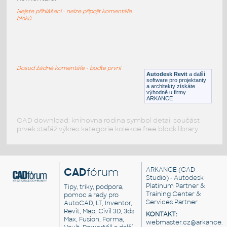
HM Resolve R1110 TallPole
Nejste přihlášeni - nelze připojit komentáře
RFA
Nábytek
bloků
HM_Resolve_G7314_Bookshelf
:
HM Resolve G7314 Bookshelf
Dosud žádné komentáře - buďte první
Autodesk Revit
a další
RFA
Nábytek
software pro projektanty
a architekty získáte
výhodně u firmy
ARKANCE
CAD download: knihovna rodina symbol detail součást
prvek stafáž výkres kategorie kolekce free block library
CAD
fórum
ARKANCE
(CAD
Studio) - Autodesk
Platinum Partner &
Tipy, triky, podpora,
Training Center &
pomoc a rady pro
Services Partner
AutoCAD, LT, Inventor,
Revit, Map, Civil 3D, 3ds
KONTAKT:
Max, Fusion, Forma,
webmaster.cz@arkance.w