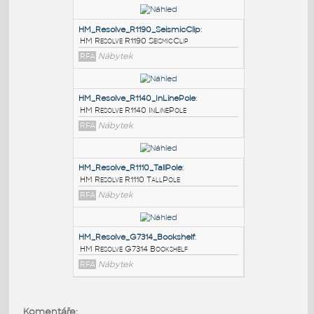
PODOBNÉ BLOKY
:
HM_Resolve_R1190_SeismicClip
:
HM Resolve R1190 SeismicClip
RFA
Nábytek
HM_Resolve_R1140_InLinePole
:
HM Resolve R1140 InLinePole
RFA
Nábytek
HM_Resolve_R1110_TallPole
:
Komentáře: