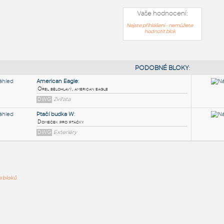
Vaše hodnocení:
Nejste přihlášeni - nemůžete
hodnotit blok
PODOB
American Eagle
:
ře bloků
Orel bělohlavý, american eagle
DWG
Zvířata
Ptačí budka W
:
Domeček pro ptáčky