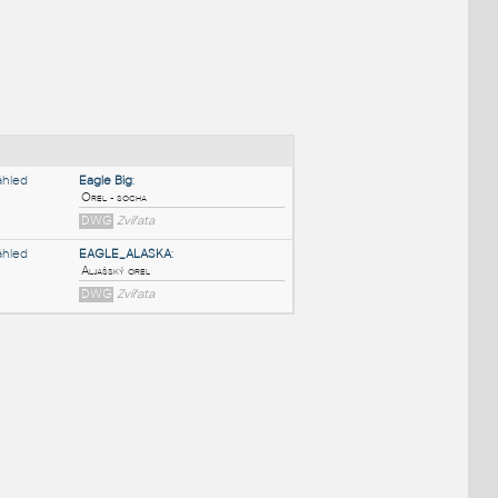
NÉ BLOKY
:
Eagle Big
:
Orel - socha
DWG
Zvířata
EAGLE_ALASKA
:
Aljašský orel