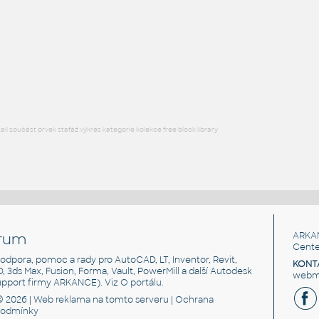
DWG
Exteriéry
l součást prvek stafáž výkres kategorie kolekce free block library
rum
ARKA
Cente
, podpora, pomoc a rady pro AutoCAD, LT, Inventor, Revit,
KONT
3D, 3ds Max, Fusion, Forma, Vault, PowerMill a další Autodesk
webma
support firmy ARKANCE). Viz
O portálu
.
© 2026 |
Web reklama
na tomto serveru |
Ochrana
podmínky