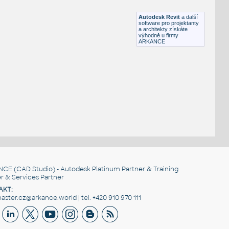
DWG
Zvířata
Autodesk Revit
a další
software pro projektanty
a architekty získáte
výhodně u firmy
ARKANCE
NCE
(CAD Studio) - Autodesk Platinum Partner & Training
r & Services Partner
AKT:
ster.cz@arkance.world | tel. +420 910 970 111