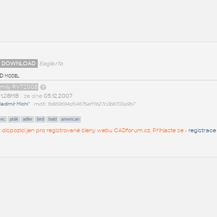
 DOWNLOAD
Eagle.rfa
3D model
family RVT2008
t
1,28MB
• ze dne
05.12.2007
ladimír Michl^
•
md5: 1b869694d54675eff1627c0b8703a9b7
vec
pták
adler
bird
bald
american
 k dispozici jen pro registrované členy webu CADforum.cz. Přihlaste se -
registrace