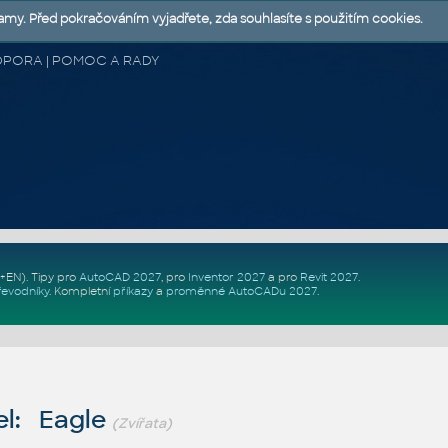
lamy. Před pokračováním vyjadřete, zda souhlasíte s použitím cookies.
 PODPORA | POMOC A RADY
Z+EN)
. Tipy pro
AutoCAD 2027
, pro
Inventor 2027
a pro
Revit 2027
.
řevodníky
.
Kompletní
příkazy
a
proměnné AutoCADu 2027
.
l: Eagle
(Zvířata)