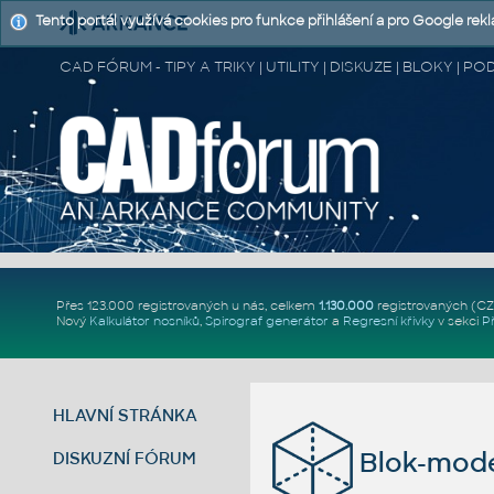
Tento portál využívá cookies pro funkce přihlášení a pro Google rek
CAD FÓRUM - TIPY A TRIKY | UTILITY | DISKUZE | BLOKY |
Přes 123.000 registrovaných u nás, celkem
1.130.000
registrovaných (C
Nový
Kalkulátor nosníků
,
Spirograf generátor
a
Regresní křivky
v sekci
P
HLAVNÍ STRÁNKA
Blok-mode
DISKUZNÍ FÓRUM