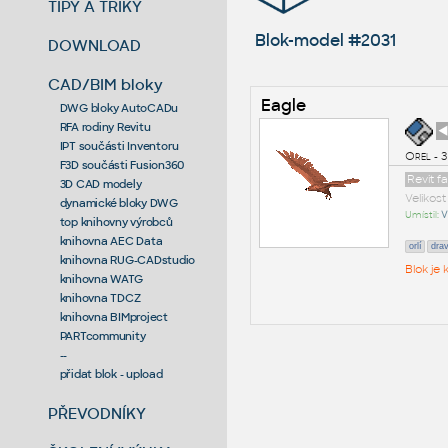
TIPY A TRIKY
Blok-model #2031
DOWNLOAD
CAD/BIM bloky
Eagle
DWG bloky AutoCADu
RFA rodiny Revitu
◄
IPT součásti Inventoru
Orel - 
F3D součásti Fusion360
Revit 
3D CAD modely
Velikos
dynamické bloky DWG
Umístil:
V
top knihovny výrobců
knihovna AEC Data
orlí
dra
knihovna RUG-CADstudio
Blok je
knihovna WATG
knihovna TDCZ
knihovna BIMproject
PARTcommunity
--
přidat blok - upload
PŘEVODNÍKY