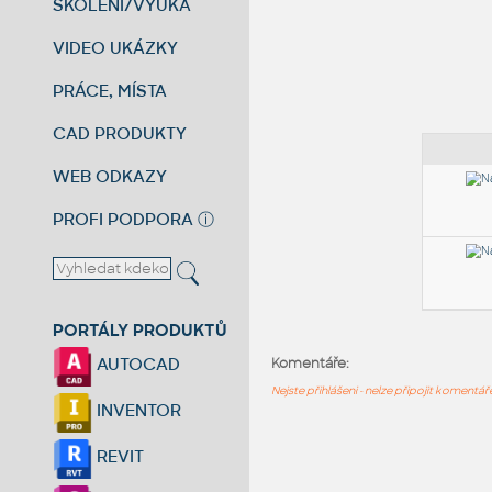
ŠKOLENÍ/VÝUKA
VIDEO UKÁZKY
PRÁCE, MÍSTA
CAD PRODUKTY
WEB ODKAZY
PROFI PODPORA
ⓘ
PORTÁLY PRODUKTŮ
AUTOCAD
Komentáře:
Nejste přihlášeni - nelze připojit komentá
INVENTOR
REVIT