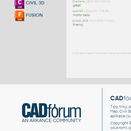
Okabena
(29.01.2021 4:43:23)
CIVIL 3D
great
salah89
(25.03.2011 11:18:39)
FUSION
molto bello
ghazal_808
(14.12.2009 17:04:41)
thanks
CAD download: knihovna rodina symbol detai
CAD
fó
Tipy, triky
Map, Civil 
aplikace (
Copyright 
soukromí, 