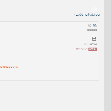
« zpět na Katalog
kat:
Zvířata
Staženo:
6023
x
je bezplatná.