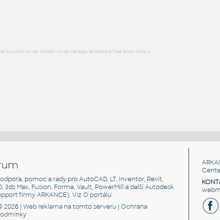
RFA
Sezení
l součást prvek stafáž výkres kategorie kolekce free block library
rum
ARKA
Cente
, podpora, pomoc a rady pro AutoCAD, LT, Inventor, Revit,
KONT
3D, 3ds Max, Fusion, Forma, Vault, PowerMill a další Autodesk
webma
support firmy ARKANCE). Viz
O portálu
.
© 2026 |
Web reklama
na tomto serveru |
Ochrana
podmínky