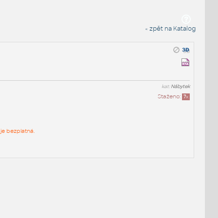
« zpět na Katalog
kat:
Nábytek
Staženo:
7
x
je bezplatná.