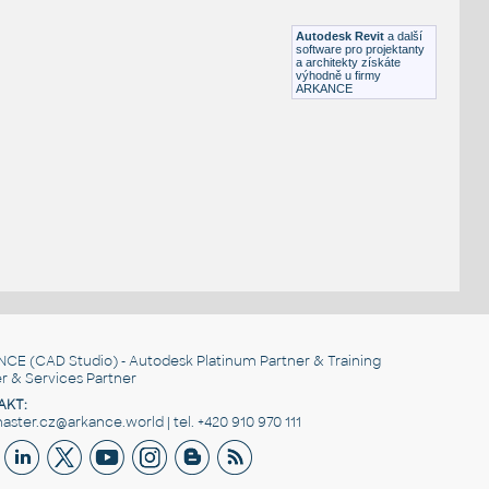
RFA
Nábytek
Autodesk Revit
a další
software pro projektanty
a architekty získáte
výhodně u firmy
ARKANCE
NCE
(CAD Studio) - Autodesk Platinum Partner & Training
r & Services Partner
AKT:
ster.cz@arkance.world | tel. +420 910 970 111