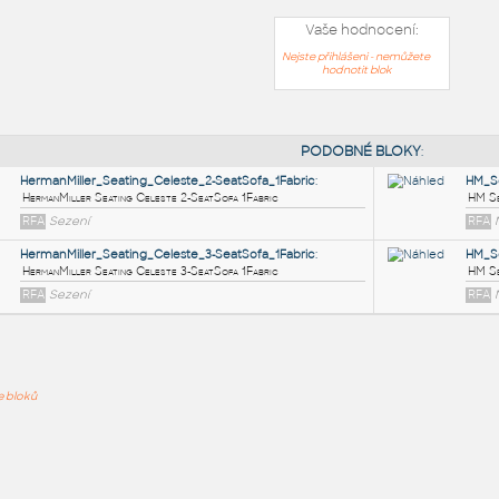
Vaše hodnocení:
Nejste přihlášeni - nemůžete
hodnotit blok
PODOB
HermanMiller_Seating_Celeste_2-SeatSofa_1Fabric
:
ře bloků
HermanMiller Seating Celeste 2-SeatSofa 1Fabric
RFA
Sezení
HermanMiller_Seating_Celeste_3-SeatSofa_1Fabric
:
HermanMiller Seating Celeste 3-SeatSofa 1Fabric