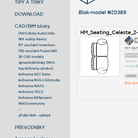
TIPY A TRIKY
Blok-model #20389
DOWNLOAD
CAD/BIM bloky
HM_Seating_Celeste_2-
DWG bloky AutoCADu
RFA rodiny Revitu
◄
IPT součásti Inventoru
HM Seat
F3D součásti Fusion360
Revit f
3D CAD modely
Velikos
dynamické bloky DWG
Umístil:
O
top knihovny výrobců
knihovna AEC Data
nabytek
knihovna RUG-CADstudio
Blok je
knihovna WATG
knihovna TDCZ
knihovna BIMproject
PARTcommunity
--
přidat blok - upload
PŘEVODNÍKY