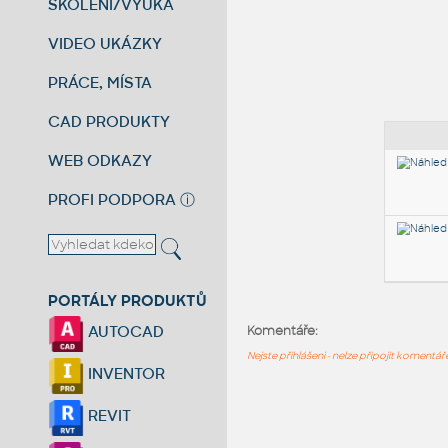
ŠKOLENÍ/VÝUKA
VIDEO UKÁZKY
PRÁCE, MÍSTA
CAD PRODUKTY
WEB ODKAZY
PROFI PODPORA
ⓘ
PORTÁLY PRODUKTŮ
AUTOCAD
Komentáře:
Nejste přihlášeni - nelze připojit komentá
INVENTOR
REVIT