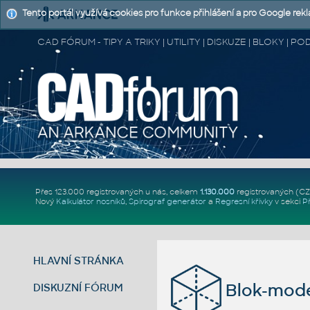
Tento portál využívá cookies pro funkce přihlášení a pro Google rek
CAD FÓRUM - TIPY A TRIKY | UTILITY | DISKUZE | BLOKY |
Přes 123.000 registrovaných u nás, celkem
1.130.000
registrovaných (C
Nový
Kalkulátor nosníků
,
Spirograf generátor
a
Regresní křivky
v sekci
P
HLAVNÍ STRÁNKA
Blok-mode
DISKUZNÍ FÓRUM