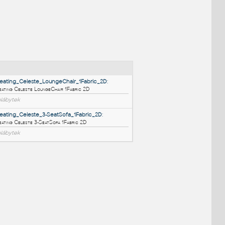
NÉ BLOKY
:
HM_Seating_Celeste_LoungeChair_1Fabric_2D
:
HM Seating Celeste LoungeChair 1Fabric 2D
RFA
Nábytek
HM_Seating_Celeste_3-SeatSofa_1Fabric_2D
:
HM Seating Celeste 3-SeatSofa 1Fabric 2D