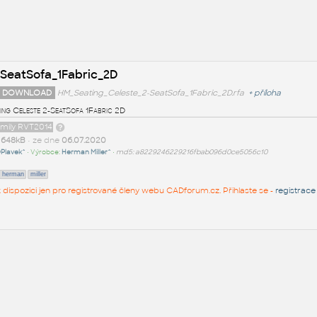
SeatSofa_1Fabric_2D
 DOWNLOAD
HM_Seating_Celeste_2-SeatSofa_1Fabric_2D.rfa
+
příloha
ing Celeste 2-SeatSofa 1Fabric 2D
amily RVT2014
t
648kB
• ze dne
06.07.2020
Plavek^
• Výrobce:
Herman Miller^
•
md5: a8229246229216fbab096d0ce5056c10
herman
miller
 k dispozici jen pro registrované členy webu CADforum.cz. Přihlaste se -
registrace