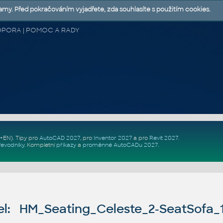
lamy. Před pokračováním vyjadřete, zda souhlasíte s použitím cookies.
 PODPORA | POMOC A RADY
Z+EN)
. Tipy pro
AutoCAD 2027
, pro
Inventor 2027
a pro
Revit 2027
.
řevodníky
.
Kompletní
příkazy
a
proměnné AutoCADu 2027
.
l: HM_Seating_Celeste_2-SeatSofa_