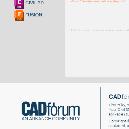
Dosud žádné komentáře - buďte první
CIVIL 3D
FUSION
CAD download: knihovna rodina symbol detai
CAD
fó
Tipy, triky
Map, Civil 
aplikace (
Copyright 
soukromí, 