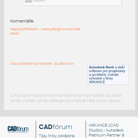
RFA
Nábytek
Komentáře:
HM_Seating_Celeste_LoungeChair_1Fabric_2D
:
Nejste přihlášeni - nelze připojit komentáře
HM Seating Celeste LoungeChair 1Fabric 2D
bloků
RFA
Nábytek
HermanMiller_Seating_Celeste_LoungeChair_2Fabric
Dosud žádné komentáře - buďte první
HermanMiller Seating Celeste LoungeChair 2Fabrics
Autodesk Revit
a další
software pro projektanty
RFA
Sezení
a architekty získáte
výhodně u firmy
ARKANCE
CAD download: knihovna rodina symbol detail součást
prvek stafáž výkres kategorie kolekce free block library
CAD
fórum
ARKANCE
(CAD
Studio) - Autodesk
Platinum Partner &
Tipy, triky, podpora,