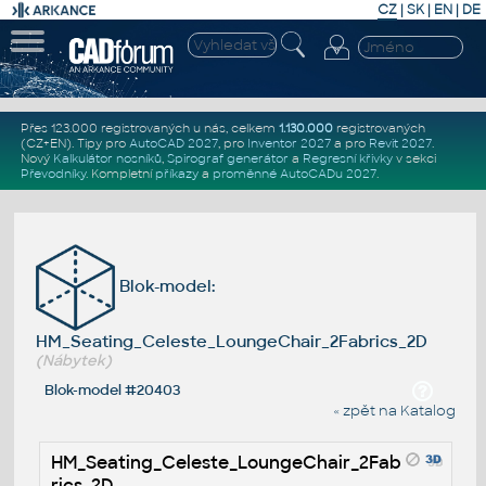
CZ
|
SK
|
EN
|
DE
Přes 123.000 registrovaných u nás, celkem
1.130.000
registrovaných
(CZ+EN)
. Tipy pro
AutoCAD 2027
, pro
Inventor 2027
a pro
Revit 2027
.
Nový
Kalkulátor nosníků
,
Spirograf generátor
a
Regresní křivky
v sekci
Převodníky
.
Kompletní
příkazy
a
proměnné AutoCADu 2027
.
Blok-model:
HM_Seating_Celeste_LoungeChair_2Fabrics_2D
(Nábytek)
Blok-model #20403
« zpět na Katalog
HM_Seating_Celeste_LoungeChair_2Fab
rics_2D