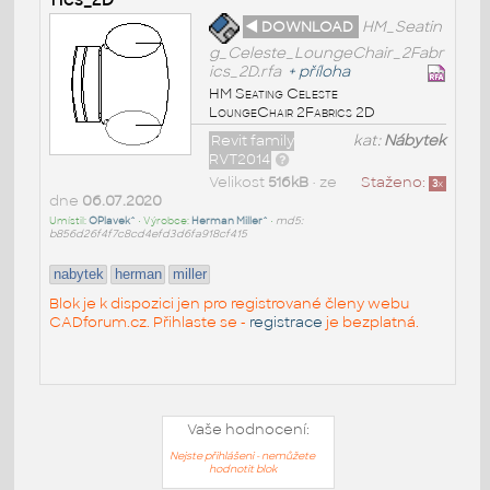
◄ DOWNLOAD
HM_Seatin
g_Celeste_LoungeChair_2Fabr
ics_2D.rfa
+
příloha
HM Seating Celeste
LoungeChair 2Fabrics 2D
Revit family
kat:
Nábytek
RVT2014
Velikost
516kB
• ze
Staženo:
3
x
dne
06.07.2020
Umístil:
OPlavek^
• Výrobce:
Herman Miller^
•
md5:
b856d26f4f7c8cd4efd3d6fa918cf415
nabytek
herman
miller
Blok je k dispozici jen pro registrované členy webu
CADforum.cz. Přihlaste se -
registrace
je bezplatná.
Vaše hodnocení:
Nejste přihlášeni - nemůžete
hodnotit blok