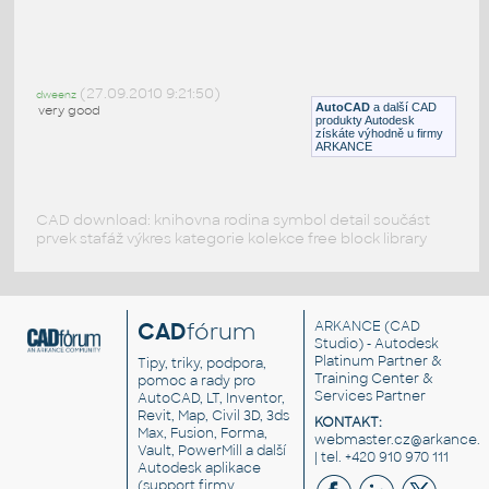
Kucica za psa
:
Bouda pro psa
(27.09.2010 9:21:50)
dweenz
DWG
Exteriéry
AutoCAD
a další CAD
very good
produkty Autodesk
získáte výhodně u firmy
ARKANCE
CAD download: knihovna rodina symbol detail součást
prvek stafáž výkres kategorie kolekce free block library
CAD
fórum
ARKANCE
(CAD
Studio) - Autodesk
Platinum Partner &
Tipy, triky, podpora,
Training Center &
pomoc a rady pro
Services Partner
AutoCAD, LT, Inventor,
Revit, Map, Civil 3D, 3ds
KONTAKT:
Max, Fusion, Forma,
webmaster.cz@arkance.w
Vault, PowerMill a další
| tel. +420 910 970 111
Autodesk aplikace
(support firmy