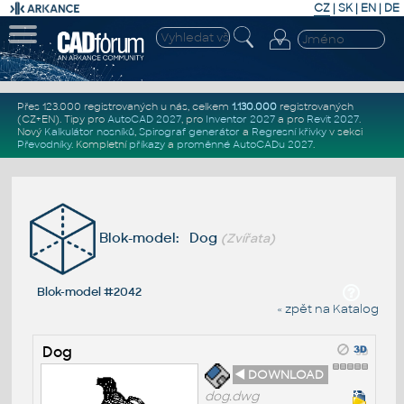
CZ
|
SK
|
EN
|
DE
Přes 123.000 registrovaných u nás, celkem
1.130.000
registrovaných
(CZ+EN)
. Tipy pro
AutoCAD 2027
, pro
Inventor 2027
a pro
Revit 2027
.
Nový
Kalkulátor nosníků
,
Spirograf generátor
a
Regresní křivky
v sekci
Převodníky
.
Kompletní
příkazy
a
proměnné AutoCADu 2027
.
Blok-model: Dog
(Zvířata)
Blok-model #2042
« zpět na Katalog
Dog
◄ DOWNLOAD
dog.dwg