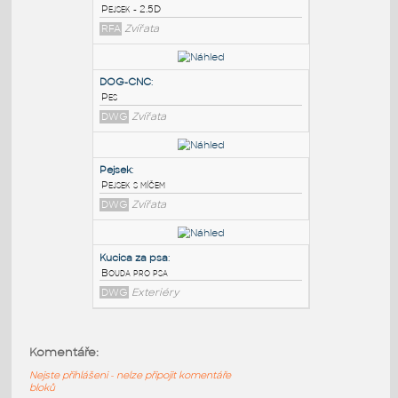
PODOBNÉ BLOKY
:
DOGGIE6
:
Pejsek - 2.5D
RFA
Zvířata
DOG-CNC
:
Pes
DWG
Zvířata
Pejsek
:
Komentáře:
Pejsek s míčem
Nejste přihlášeni - nelze připojit komentáře
DWG
Zvířata
bloků