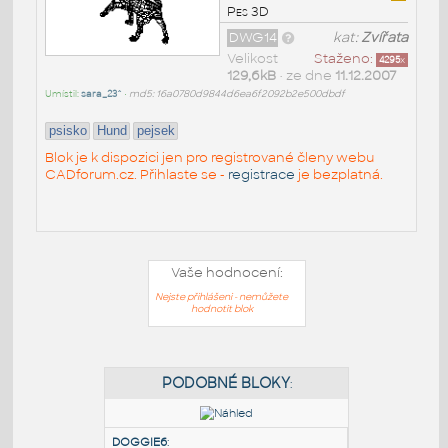
Pes 3D
DWG14
kat:
Zvířata
Velikost
Staženo:
4295
x
129,6kB
• ze dne
11.12.2007
Umístil:
sara_23^
•
md5: 16a0780d9844d6ea6f2092b2e500dbdf
psisko
Hund
pejsek
Blok je k dispozici jen pro registrované členy webu
CADforum.cz. Přihlaste se -
registrace
je bezplatná.
Vaše hodnocení:
Nejste přihlášeni - nemůžete
hodnotit blok