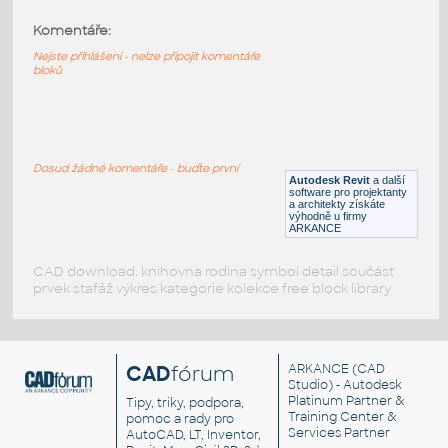
Komentáře:
HM_Seating_Equa2_SideChairUpholstered
:
HM Seating Equa2 SideChairUpholstered
Nejste přihlášeni - nelze připojit komentáře
bloků
RFA
Nábytek
HM_Seating_Equa2_SideChairSplit-Pad
:
HM Seating Equa2 SideChairSplit-Pad
Dosud žádné komentáře - buďte první
Autodesk Revit
a další
RFA
Nábytek
software pro projektanty
a architekty získáte
výhodně u firmy
ARKANCE
CAD download: knihovna rodina symbol detail součást
prvek stafáž výkres kategorie kolekce free block library
CAD
fórum
ARKANCE
(CAD
Studio) - Autodesk
Platinum Partner &
Tipy, triky, podpora,
Training Center &
pomoc a rady pro
Services Partner
AutoCAD, LT, Inventor,