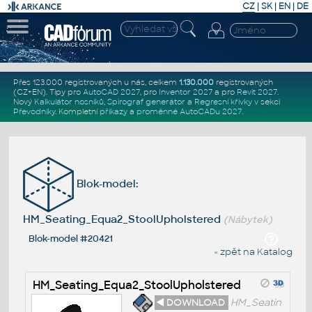
CZ
|
SK
|
EN
|
DE
Přes 123.000 registrovaných u nás, celkem
1.130.000
registrovaných
(CZ+EN)
. Tipy pro
AutoCAD 2027
, pro
Inventor 2027
a pro
Revit 2027
.
Nový
Kalkulátor nosníků
,
Spirograf generátor
a
Regresní křivky
v sekci
Převodníky
.
Kompletní
příkazy
a
proměnné AutoCADu 2027
.
Blok-model:
HM_Seating_Equa2_StoolUpholstered
(Nábytek)
Blok-model #20421
« zpět na Katalog
HM_Seating_Equa2_StoolUpholstered
◄ DOWNLOAD
HM_Seatin