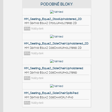
PODOBNÉ BLOKY
:
HM_Seating_Equa2_StoolUpholstered_2D
:
HM Seating Equa2 StoolUpholstered 2D
RFA
Nábytek
HM_Seating_Equa2_SideChairUpholstered_2D
:
HM Seating Equa2 SideChairUpholstered 2D
RFA
Nábytek