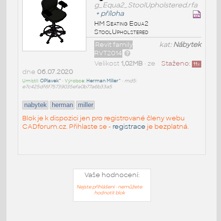
g_Equa2_StoolUpholstered.rfa
+
příloha
HM Seating Equa2
StoolUpholstered
Revit family
kat:
Nábytek
RVT2014
Velikost
1,02MB
• ze
Staženo:
11
x
dne
06.07.2020
Umístil:
OPlavek^
• Výrobce:
Herman Miller^
•
md5:
e7c425df6f75739035efa0b77a6b33a5
nabytek
herman
miller
Blok je k dispozici jen pro registrované členy webu
CADforum.cz. Přihlaste se -
registrace
je bezplatná.
Vaše hodnocení:
Nejste přihlášeni - nemůžete
hodnotit blok