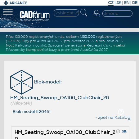
CZ
|
SK
|
EN
|
DE
Přes 123.000 registrovaných u nás, celkem
1.130.000
registrovaných
(CZ+EN)
. Tipy pro
AutoCAD 2027
, pro
Inventor 2027
a pro
Revit 2027
.
Nový
Kalkulátor nosníků
,
Spirograf generátor
a
Regresní křivky
v sekci
Převodníky
.
Kompletní
příkazy
a
proměnné AutoCADu 2027
.
Blok-model:
HM_Seating_Swoop_OA100_ClubChair_2D
(Nábytek)
Blok-model #20451
« zpět na Katalog
HM_Seating_Swoop_OA100_ClubChair_2
D