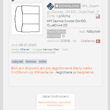
◄ DOWNLOAD
HM_Seatin
g_Swoop_OA100_ClubChair_2
D.rfa
+
příloha
HM Seating Swoop OA100
ClubChair 2D
Revit family
kat:
Nábytek
RVT2014
Velikost
328kB
• ze
Staženo:
8
x
dne
06.07.2020
Umístil:
OPlavek^
• Výrobce:
Herman Miller^
•
md5:
c910fbc18165d031e2742fa404b3d588
nabytek
herman
miller
Blok je k dispozici jen pro registrované členy webu
CADforum.cz. Přihlaste se -
registrace
je bezplatná.
Vaše hodnocení:
Nejste přihlášeni - nemůžete
hodnotit blok