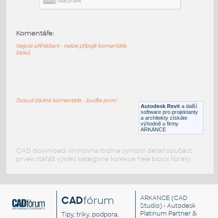
RFA
Nábytek
Komentáře:
HM_Seating_Swoop_OA102_RightArmChair_2D
:
Nejste přihlášeni - nelze připojit komentáře
HM Seating Swoop OA102 RightArmChair 2D
bloků
RFA
Nábytek
HM_Seating_Swoop_OA101_LeftArmChair_2D
:
Dosud žádné komentáře - buďte první
HM Seating Swoop OA101 LeftArmChair 2D
Autodesk Revit
a další
software pro projektanty
RFA
Nábytek
a architekty získáte
výhodně u firmy
ARKANCE
CAD download: knihovna rodina symbol detail součást
prvek stafáž výkres kategorie kolekce free block library
CAD
fórum
ARKANCE
(CAD
Studio) - Autodesk
Platinum Partner &
Tipy, triky, podpora,