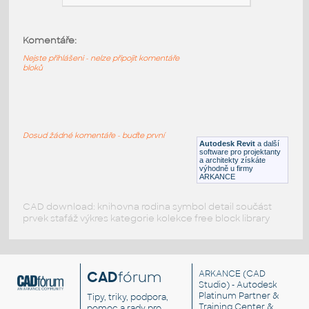
HM_ThrivePortfolio_Y1116_Surface-
AttachedScreen
:
Komentáře:
HM ThrivePortfolio Y1116 Surface-
AttachedScreen
Nejste přihlášeni - nelze připojit komentáře
bloků
RFA
Nábytek
HM_ThrivePortfolio_Y1113_FabricModestyPanel
:
Dosud žádné komentáře - buďte první
HM ThrivePortfolio Y1113 FabricModestyPanel
Autodesk Revit
a další
software pro projektanty
RFA
Nábytek
a architekty získáte
výhodně u firmy
ARKANCE
CAD download: knihovna rodina symbol detail součást
prvek stafáž výkres kategorie kolekce free block library
CAD
fórum
ARKANCE
(CAD
Studio) - Autodesk
Platinum Partner &
Tipy, triky, podpora,
Training Center &
pomoc a rady pro