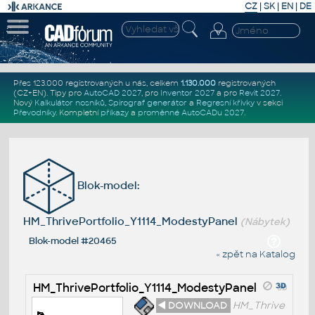
CZ
|
SK
|
EN
|
DE
Přes 123.000 registrovaných u nás, celkem
1.130.000
registrovaných
(CZ+EN)
. Tipy pro
AutoCAD 2027
, pro
Inventor 2027
a pro
Revit 2027
.
Nový
Kalkulátor nosníků
,
Spirograf generátor
a
Regresní křivky
v sekci
Převodníky
.
Kompletní
příkazy
a
proměnné AutoCADu 2027
.
Blok-model:
HM_ThrivePortfolio_Y1114_ModestyPanel
(Nábytek)
Blok-model #20465
« zpět na Katalog
HM_ThrivePortfolio_Y1114_ModestyPanel
◄ DOWNLOAD
HM_Thrive