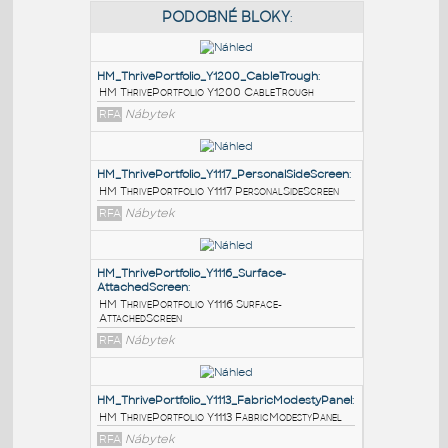
PODOBNÉ BLOKY
:
HM_ThrivePortfolio_Y1200_CableTrough
:
HM ThrivePortfolio Y1200 CableTrough
RFA
Nábytek
HM_ThrivePortfolio_Y1117_PersonalSideScreen
:
HM ThrivePortfolio Y1117 PersonalSideScreen
RFA
Nábytek