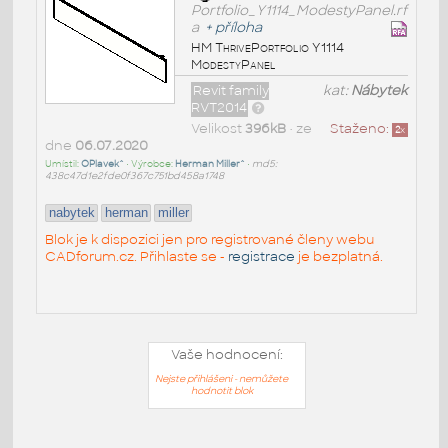
Portfolio_Y1114_ModestyPanel.rf
a
+
příloha
HM ThrivePortfolio Y1114
ModestyPanel
Revit family
kat:
Nábytek
RVT2014
Velikost
396kB
• ze
Staženo:
2
x
dne
06.07.2020
Umístil:
OPlavek^
• Výrobce:
Herman Miller^
•
md5:
438c47d1e2fde0f367c751bd458a1748
nabytek
herman
miller
Blok je k dispozici jen pro registrované členy webu
CADforum.cz. Přihlaste se -
registrace
je bezplatná.
Vaše hodnocení:
Nejste přihlášeni - nemůžete
hodnotit blok