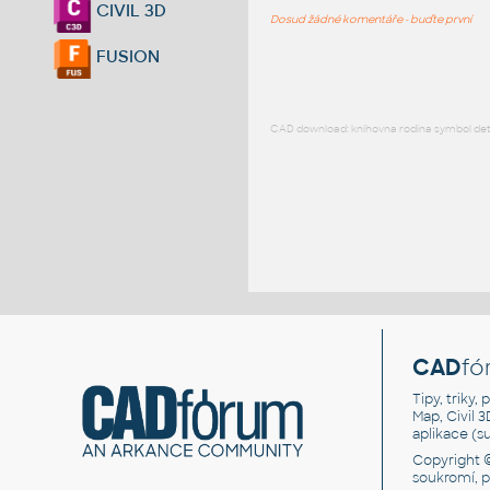
CIVIL 3D
Dosud žádné komentáře - buďte první
FUSION
CAD download: knihovna rodina symbol detai
CAD
fó
Tipy, triky
Map, Civil 
aplikace (
Copyright 
soukromí, 