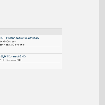
NÉ BLOKY
:
HM_ThrivePortfolio_Y1329_HMConnect-S310ElectricalU
:
HM ThrivePortfolio Y1329 HMConnect-
S310ElectricalUnitConnectModularConnection
RFA
Nábytek
HM_ThrivePortfolio_Y1321_HMConnect-S100
: