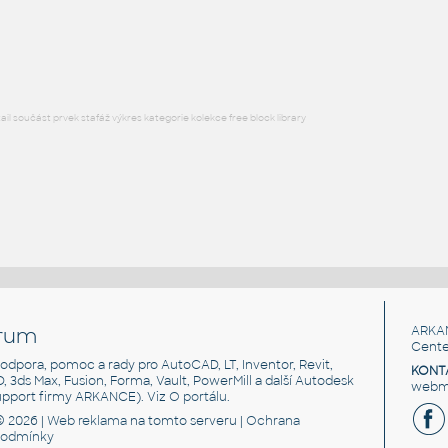
HM ThrivePortfolio Y1322 HMConnect-S200
RFA
Nábytek
l součást prvek stafáž výkres kategorie kolekce free block library
rum
ARKA
Cente
, podpora, pomoc a rady pro AutoCAD, LT, Inventor, Revit,
KONT
3D, 3ds Max, Fusion, Forma, Vault, PowerMill a další Autodesk
webma
support firmy ARKANCE). Viz
O portálu
.
© 2026 |
Web reklama
na tomto serveru |
Ochrana
podmínky