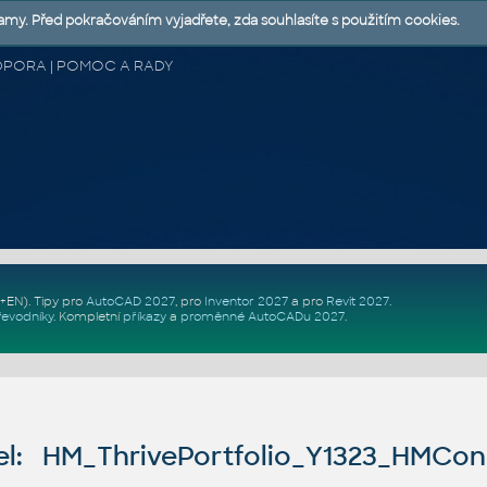
lamy. Před pokračováním vyjadřete, zda souhlasíte s použitím cookies.
 PODPORA | POMOC A RADY
Z+EN)
. Tipy pro
AutoCAD 2027
, pro
Inventor 2027
a pro
Revit 2027
.
řevodníky
.
Kompletní
příkazy
a
proměnné AutoCADu 2027
.
l: HM_ThrivePortfolio_Y1323_HMCo