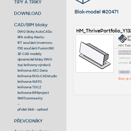
TIPY A TRIKY
Blok-model #20471
DOWNLOAD
CAD/BIM bloky
HM_ThrivePortfolio_Y
DWG bloky AutoCADu
RFA rodiny Revitu
◄
IPT součásti Inventoru
HM Thri
F3D součásti Fusion360
Revit f
3D CAD modely
Velikos
dynamické bloky DWG
Umístil:
O
top knihovny výrobců
knihovna AEC Data
nabytek
knihovna RUG-CADstudio
Blok je
knihovna WATG
knihovna TDCZ
knihovna BIMproject
PARTcommunity
--
přidat blok - upload
PŘEVODNÍKY