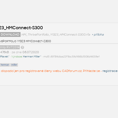
1323_HMConnect-S300
 DOWNLOAD
HM_ThrivePortfolio_Y1323_HMConnect-S300.rfa
+
příloha
vePortfolio Y1323 HMConnect-S300
amily RVT2014
t
476kB
• ze dne
06.07.2020
Plavek^
• Výrobce:
Herman Miller^
•
md5: 89784daa22f1bc39d166b3506d4639e1
herman
miller
 k dispozici jen pro registrované členy webu CADforum.cz. Přihlaste se -
registrace