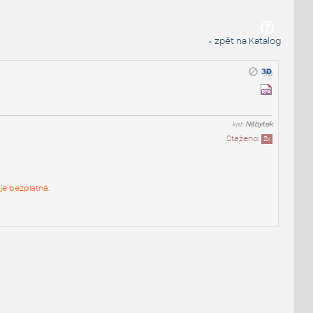
« zpět na Katalog
kat:
Nábytek
Staženo:
2
x
je bezplatná.