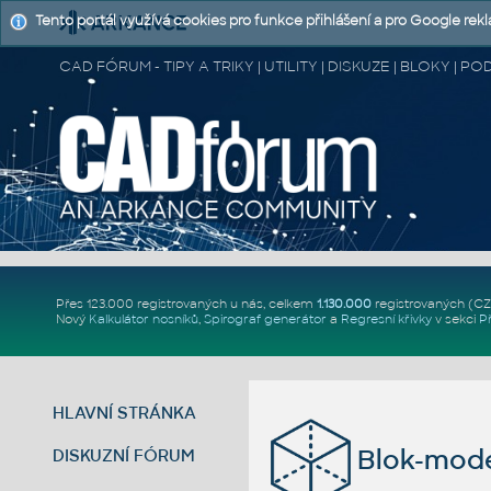
Tento portál využívá cookies pro funkce přihlášení a pro Google rek
CAD FÓRUM - TIPY A TRIKY | UTILITY | DISKUZE | BLOKY |
Přes 123.000 registrovaných u nás, celkem
1.130.000
registrovaných (C
Nový
Kalkulátor nosníků
,
Spirograf generátor
a
Regresní křivky
v sekci
P
HLAVNÍ STRÁNKA
Blok-mode
DISKUZNÍ FÓRUM