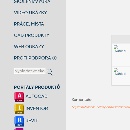
ŠKOLENÍ/VÝUKA
VIDEO UKÁZKY
PRÁCE, MÍSTA
CAD PRODUKTY
WEB ODKAZY
PROFI PODPORA
ⓘ
PORTÁLY PRODUKTŮ
AUTOCAD
Komentáře:
Nejste přihlášeni - nelze připojit komentá
INVENTOR
REVIT