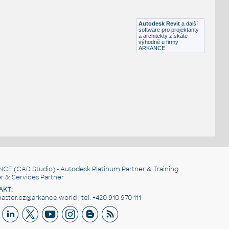
HM ThrivePortfolio Y1321 HMConnect-S100
RFA
Nábytek
Autodesk Revit
a další
software pro projektanty
a architekty získáte
výhodně u firmy
ARKANCE
NCE
(CAD Studio) - Autodesk Platinum Partner & Training
r & Services Partner
AKT:
ster.cz@arkance.world | tel. +420 910 970 111