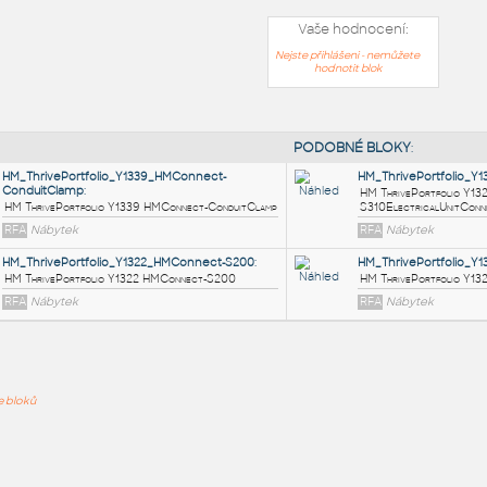
Vaše hodnocení:
Nejste přihlášeni - nemůžete
hodnotit blok
PODOB
HM_ThrivePortfolio_Y1339_HMConnect-
ConduitClamp
:
ře bloků
HM ThrivePortfolio Y1339 HMConnect-ConduitClamp
RFA
Nábytek
HM_ThrivePortfolio_Y1322_HMConnect-S200
: