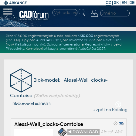
CZ
|
SK
|
EN
|
DE
Přes 123.000 registrovaných u nás, celkem
1.130.000
registrovaných
(CZ+EN)
. Tipy pro
AutoCAD 2027
, pro
Inventor 2027
a pro
Revit 2027
.
Nový
Kalkulátor nosníků
,
Spirograf generátor
a
Regresní křivky
v sekci
Převodníky
.
Kompletní
příkazy
a
proměnné AutoCADu 2027
.
Blok-model: Alessi-Wall_clocks-
Comtoise
(Zařizovací předměty)
Blok-model #20603
« zpět na Katalog
Alessi-Wall_clocks-Comtoise
◄ DOWNLOAD
Alessi-Wall