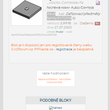
_clocks-Comtoise.rfa
Nástěnné hodiny Alessi Comtoise
Revit
kat:
Zařizovací předměty
family RVT2014
Velikost
3,91MB
• ze
Staženo:
30
x
dne
27.07.2020
Umístil:
Hrubis^
•
md5:
8e4993faef0bbb3e0f90529c5c606768
Blok je k dispozici jen pro registrované členy webu
CADforum.cz. Přihlaste se -
registrace
je bezplatná.
Vaše hodnocení:
Nejste přihlášeni - nemůžete
hodnotit blok