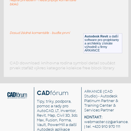
RFA
Zařizovací předměty
bloků
Clock
:
Hodiny nástěnné
Dosud žádné komentáře - buďte první
Autodesk Revit
a další
DWG
Zařizovací předměty
software pro projektanty
a architekty získáte
výhodně u firmy
ARKANCE
CAD download: knihovna rodina symbol detail součást
prvek stafáž výkres kategorie kolekce free block library
CAD
fórum
ARKANCE
(CAD
Studio) - Autodesk
Platinum Partner &
Tipy, triky, podpora,
Training Center &
pomoc a rady pro
Services Partner
AutoCAD, LT, Inventor,
Revit, Map, Civil 3D, 3ds
KONTAKT:
Max, Fusion, Forma,
webmaster.cz@arkance.w
Vault, PowerMill a další
| tel. +420 910 970 111
Autodesk aplikace