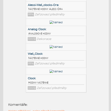
PODOBNÉ BLOKY
:
Alessi-Wall_clocks-Ora
:
Nástěnné hodiny Alessi Ora
RFA
Zařizovací předměty
Analog Clock
:
Analogové hodiny
DWG
Dekorace
Wall_Clock
:
Komentáře:
Nástěnné hodiny
Nejste přihlášeni - nelze připojit komentáře