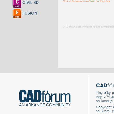
Dosud žádné komentáře - buďte první
CIVIL 3D
FUSION
CAD download: knihovna rodina symbol detai
CAD
fó
Tipy, triky
Map, Civil 
aplikace (
Copyright 
soukromí, 