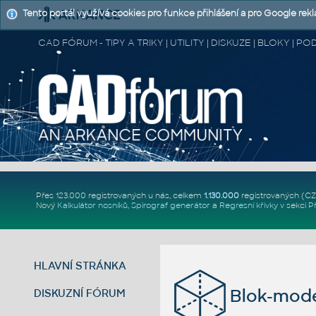
Tento portál využívá cookies pro funkce přihlášení a pro Google rek
CAD FÓRUM - TIPY A TRIKY | UTILITY | DISKUZE | BLOKY |
Přes 123.000 registrovaných u nás, celkem
1.130.000
registrovaných (C
Nový
Kalkulátor nosníků
,
Spirograf generátor
a
Regresní křivky
v sekci
P
HLAVNÍ STRÁNKA
Blok-mode
DISKUZNÍ FÓRUM