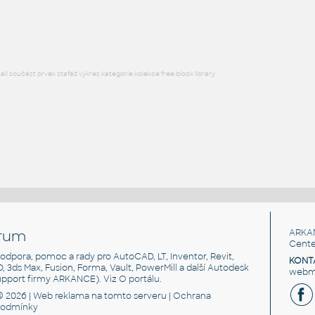
RFA
Osvětlení
l součást prvek stafáž výkres kategorie kolekce free block library
rum
ARKA
Cente
, podpora, pomoc a rady pro AutoCAD, LT, Inventor, Revit,
KONT
3D, 3ds Max, Fusion, Forma, Vault, PowerMill a další Autodesk
webma
support firmy ARKANCE). Viz
O portálu
.
© 2026 |
Web reklama
na tomto serveru |
Ochrana
podmínky