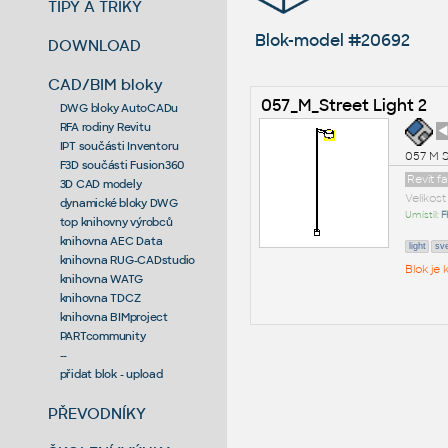
TIPY A TRIKY
Blok-model #20692
DOWNLOAD
CAD/BIM bloky
057_M_Street Light 2
DWG bloky AutoCADu
RFA rodiny Revitu
◄
IPT součásti Inventoru
057 M S
F3D součásti Fusion360
Revit f
3D CAD modely
Velikos
dynamické bloky DWG
Umístil:
F
top knihovny výrobců
knihovna AEC Data
light
sve
knihovna RUG-CADstudio
Blok je
knihovna WATG
knihovna TDCZ
knihovna BIMproject
PARTcommunity
--
přidat blok - upload
PŘEVODNÍKY