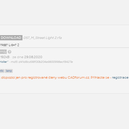
 DOWNLOAD
057_M_Street Light 2.rfa
treet Light 2
amily
t
192kB
• ze dne
29.08.2020
Holler^
•
md5: d41d8cd98f00b204e9800998ecf8427e
tlo
lamp
 k dispozici jen pro registrované členy webu CADforum.cz. Přihlaste se -
registrace