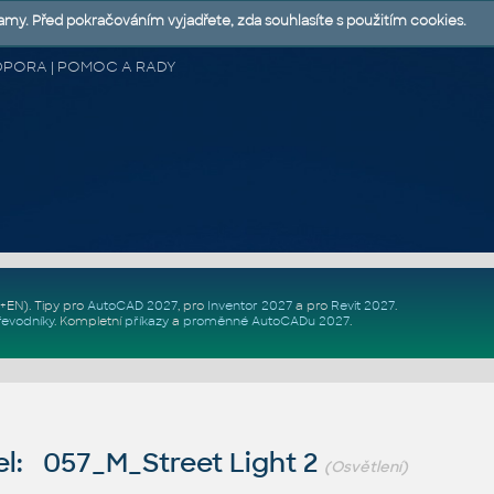
lamy. Před pokračováním vyjadřete, zda souhlasíte s použitím cookies.
 PODPORA | POMOC A RADY
Z+EN)
. Tipy pro
AutoCAD 2027
, pro
Inventor 2027
a pro
Revit 2027
.
řevodníky
.
Kompletní
příkazy
a
proměnné AutoCADu 2027
.
l: 057_M_Street Light 2
(Osvětlení)