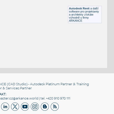
RFA
Osvětlení
Autodesk Revit
a další
software pro projektanty
a architekty získáte
výhodně u firmy
ARKANCE
NCE
(CAD Studio) - Autodesk Platinum Partner & Training
r & Services Partner
AKT:
ster.cz@arkance.world | tel. +420 910 970 111