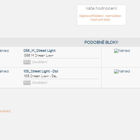
Vaše hodnocení:
Nejste přihlášeni - nemůžete
hodnotit blok
PODOB
056_M_Street Light
:
ře bloků
056 M Street Light
RFA
Osvětlení
105_Street Light - Dbl
:
105 Street Light - Dbl