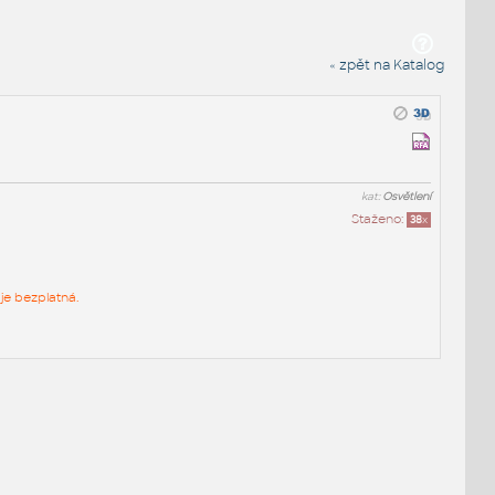
« zpět na Katalog
kat:
Osvětlení
Staženo:
38
x
je bezplatná.