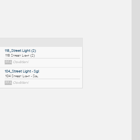
NÉ BLOKY
:
118_Street Light (2)
:
118 Street Light (2)
RFA
Osvětlení
104_Street Light - Sgl
:
104 Street Light - Sgl