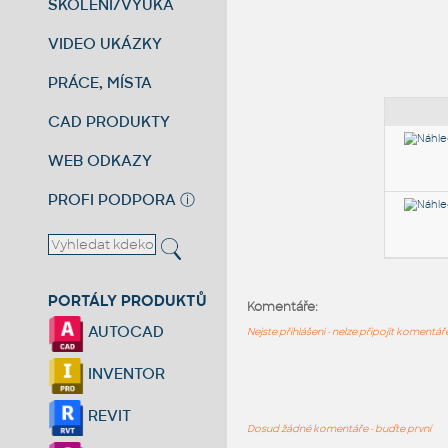
ŠKOLENÍ/VÝUKA
VIDEO UKÁZKY
PRÁCE, MÍSTA
CAD PRODUKTY
WEB ODKAZY
PROFI PODPORA
ⓘ
PORTÁLY PRODUKTŮ
Komentáře:
AUTOCAD
Nejste přihlášeni - nelze připojit komentá
INVENTOR
REVIT
Dosud žádné komentáře - buďte první