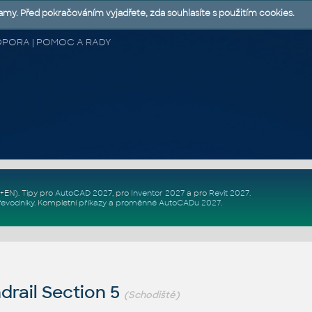
lamy. Před pokračováním vyjadřete, zda souhlasíte s použitím cookies.
 PODPORA | POMOC A RADY
Z+EN)
. Tipy pro
AutoCAD 2027
, pro
Inventor 2027
a pro
Revit 2027
.
řevodníky
.
Kompletní
příkazy
a
proměnné AutoCADu 2027
.
rail Section 5
(Schodiště)