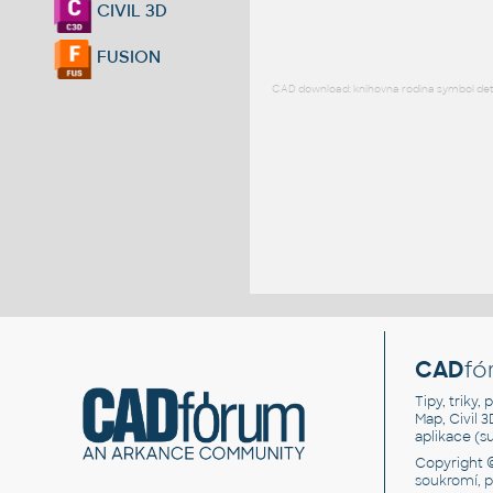
CIVIL 3D
FUSION
CAD download: knihovna rodina symbol detai
CAD
fó
Tipy, triky
Map, Civil 
aplikace (
Copyright 
soukromí, 