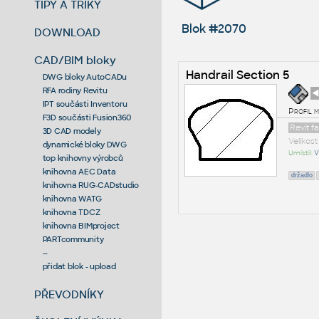
TIPY A TRIKY
Blok #2070
DOWNLOAD
CAD/BIM bloky
Handrail Section 5
DWG bloky AutoCADu
RFA rodiny Revitu
◄
IPT součásti Inventoru
Profil m
F3D součásti Fusion360
Revit f
3D CAD modely
Velikos
dynamické bloky DWG
Umístil:
V
top knihovny výrobců
knihovna AEC Data
držadlo
knihovna RUG-CADstudio
knihovna WATG
knihovna TDCZ
knihovna BIMproject
PARTcommunity
--
přidat blok - upload
PŘEVODNÍKY