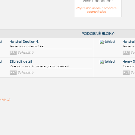
Vaše hodnocení:
Nejste přihlášeni - nemůžete
hodnotit blok
PODOB
Handrail Section 4
:
ře bloků
Profil madla zábradlí, řez
RFA
Schodiště
Zábradlí, detail
:
Zábradlí s kulatým profilem, detail uchycení
RFA
Schodiště