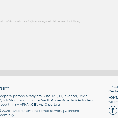
l součást prvek stafáž výkres kategorie kolekce free block library
rum
ARKA
Cente
, podpora, pomoc a rady pro AutoCAD, LT, Inventor, Revit,
KONT
3D, 3ds Max, Fusion, Forma, Vault, PowerMill a další Autodesk
webma
support firmy ARKANCE). Viz
O portálu
.
© 2026 |
Web reklama
na tomto serveru |
Ochrana
podmínky