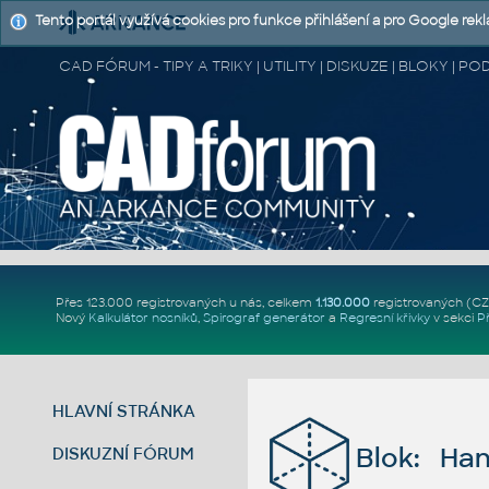
Tento portál využívá cookies pro funkce přihlášení a pro Google rek
CAD FÓRUM - TIPY A TRIKY | UTILITY | DISKUZE | BLOKY |
Přes 123.000 registrovaných u nás, celkem
1.130.000
registrovaných (C
Nový
Kalkulátor nosníků
,
Spirograf generátor
a
Regresní křivky
v sekci
P
HLAVNÍ STRÁNKA
Blok: Hand
DISKUZNÍ FÓRUM