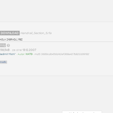
 DOWNLOAD
Handrail_Section_5.rfa
adla zábradlí, řez
amily
t
58,5kB
• ze dne
13.12.2007
ladimír Michl^
• Autor:
WATG
•
md5: 5689cdb456d42ef068e427b822d99182
madlo