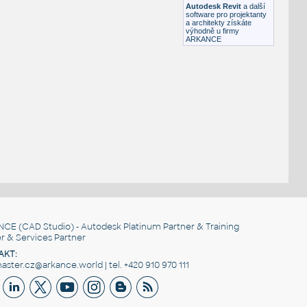
Autodesk Revit
a další
software pro projektanty
a architekty získáte
výhodně u firmy
ARKANCE
NCE
(CAD Studio) - Autodesk Platinum Partner & Training
r & Services Partner
AKT:
ster.cz@arkance.world | tel. +420 910 970 111