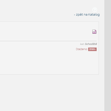
« zpět na Katalog
kat:
Schodiště
Staženo:
2699
x