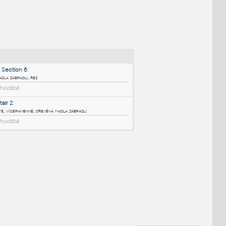
NÉ BLOKY
:
Handrail Section 6
:
Profil madla zábradlí, řez
RFA
Schodiště
Henry Stair 2
:
Schodiště, víceramenné, dřevěná madla zábradlí
RVT
Schodiště