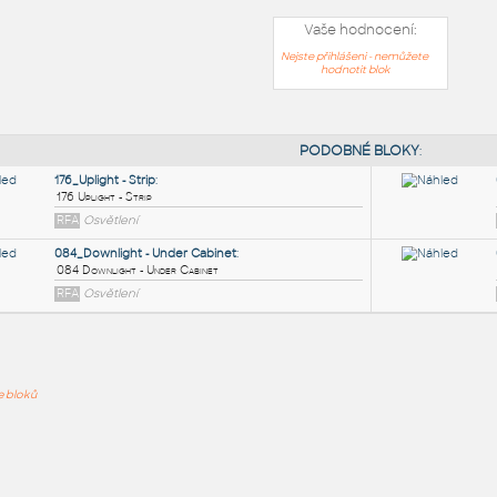
Vaše hodnocení:
Nejste přihlášeni - nemůžete
hodnotit blok
PODOB
176_Uplight - Strip
:
ře bloků
176 Uplight - Strip
RFA
Osvětlení
084_Downlight - Under Cabinet
:
084 Downlight - Under Cabinet