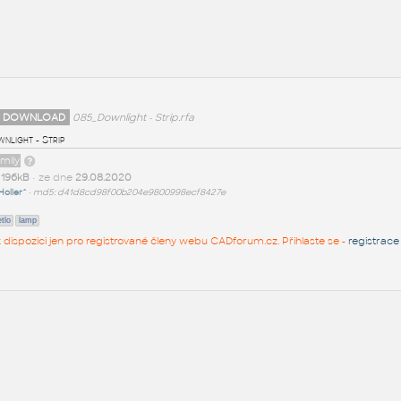
 DOWNLOAD
085_Downlight - Strip.rfa
nlight - Strip
amily
t
196kB
• ze dne
29.08.2020
Holler^
•
md5: d41d8cd98f00b204e9800998ecf8427e
tlo
lamp
 k dispozici jen pro registrované členy webu CADforum.cz. Přihlaste se -
registrace