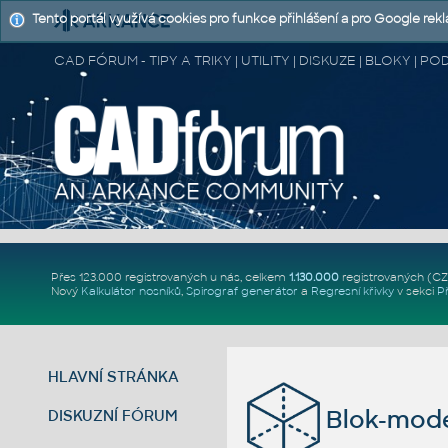
Tento portál využívá cookies pro funkce přihlášení a pro Google rek
CAD FÓRUM - TIPY A TRIKY | UTILITY | DISKUZE | BLOKY |
Přes 123.000 registrovaných u nás, celkem
1.130.000
registrovaných (C
Nový
Kalkulátor nosníků
,
Spirograf generátor
a
Regresní křivky
v sekci
P
HLAVNÍ STRÁNKA
Blok-mode
DISKUZNÍ FÓRUM