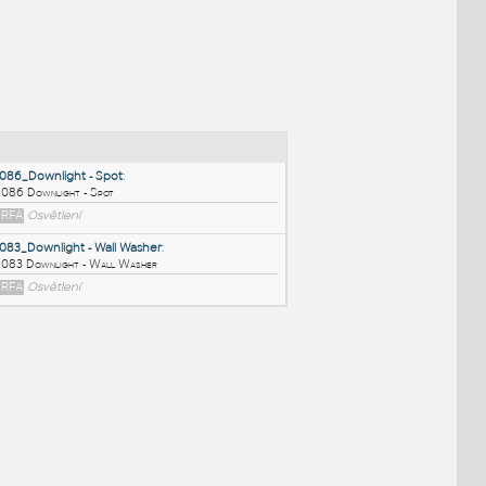
NÉ BLOKY
:
086_Downlight - Spot
:
086 Downlight - Spot
RFA
Osvětlení
083_Downlight - Wall Washer
:
083 Downlight - Wall Washer