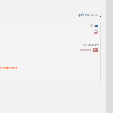
« zpět na Katalog
kat:
Osvětlení
Staženo:
58
x
je bezplatná.