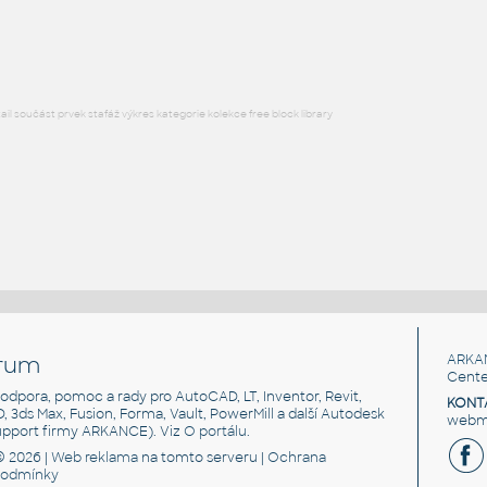
RFA
Osvětlení
l součást prvek stafáž výkres kategorie kolekce free block library
rum
ARKA
Cente
, podpora, pomoc a rady pro AutoCAD, LT, Inventor, Revit,
KONT
3D, 3ds Max, Fusion, Forma, Vault, PowerMill a další Autodesk
webma
support firmy ARKANCE). Viz
O portálu
.
© 2026 |
Web reklama
na tomto serveru |
Ochrana
podmínky