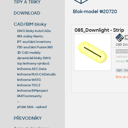
TIPY A TRIKY
Blok-model #20720
DOWNLOAD
CAD/BIM bloky
085_Downlight - Strip
DWG bloky AutoCADu
RFA rodiny Revitu
◄
IPT součásti Inventoru
085 Dow
F3D součásti Fusion360
Revit f
3D CAD modely
Velikos
dynamické bloky DWG
Umístil:
F
top knihovny výrobců
knihovna AEC Data
light
sve
knihovna RUG-CADstudio
Blok je
knihovna WATG
knihovna TDCZ
knihovna BIMproject
PARTcommunity
--
přidat blok - upload
PŘEVODNÍKY