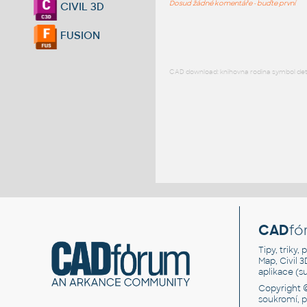
Dosud žádné komentáře - buďte první
CIVIL 3D
FUSION
CAD download: knihovna rodina symbol detai
CAD
fó
Tipy, triky
Map, Civil 
aplikace (
Copyright 
soukromí, 