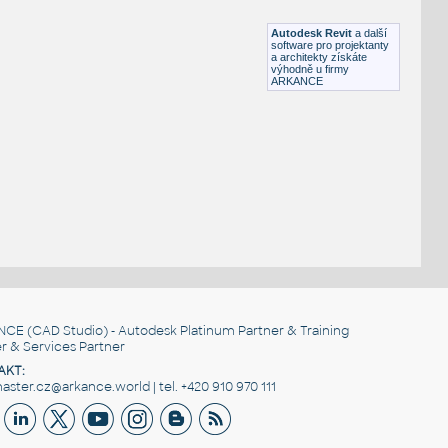
RFA
Osvětlení
Autodesk Revit
a další
software pro projektanty
a architekty získáte
výhodně u firmy
ARKANCE
NCE
(CAD Studio) - Autodesk Platinum Partner & Training
r & Services Partner
AKT:
ster.cz@arkance.world | tel. +420 910 970 111