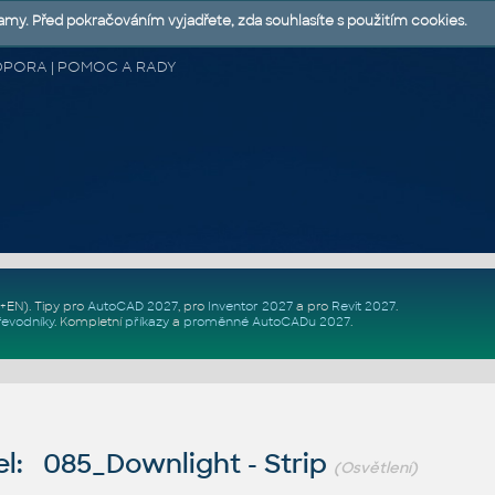
lamy. Před pokračováním vyjadřete, zda souhlasíte s použitím cookies.
 PODPORA | POMOC A RADY
Z+EN)
. Tipy pro
AutoCAD 2027
, pro
Inventor 2027
a pro
Revit 2027
.
řevodníky
.
Kompletní
příkazy
a
proměnné AutoCADu 2027
.
l: 085_Downlight - Strip
(Osvětlení)