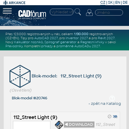
CZ
|
SK
|
EN
|
DE
Přes 123.000 registrovaných u nás, celkem
1.130.000
registrovaných
(CZ+EN)
. Tipy pro
AutoCAD 2027
, pro
Inventor 2027
a pro
Revit 2027
.
Nový
Kalkulátor nosníků
,
Spirograf generátor
a
Regresní křivky
v sekci
Převodníky
.
Kompletní
příkazy
a
proměnné AutoCADu 2027
.
Blok-model: 112_Street Light (9)
(Osvětlení)
Blok-model #20746
« zpět na Katalog
112_Street Light (9)
◄ DOWNLOAD
112_Street