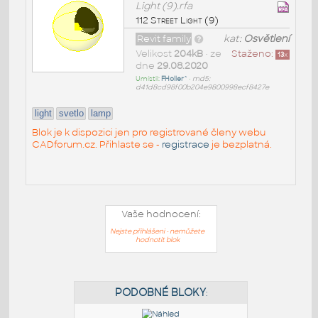
Light (9).rfa
112 Street Light (9)
Revit family
kat:
Osvětlení
Velikost
204kB
• ze
Staženo:
13
x
dne
29.08.2020
Umístil:
FHoller^
•
md5:
d41d8cd98f00b204e9800998ecf8427e
light
svetlo
lamp
Blok je k dispozici jen pro registrované členy webu
CADforum.cz. Přihlaste se -
registrace
je bezplatná.
Vaše hodnocení:
Nejste přihlášeni - nemůžete
hodnotit blok