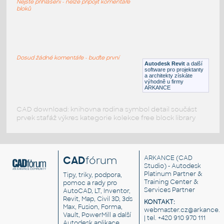
Nejste přihlášeni - nelze připojit komentáře
RFA
Osvětlení
bloků
056_M_Street Light
:
056 M Street Light
Dosud žádné komentáře - buďte první
Autodesk Revit
a další
RFA
Osvětlení
software pro projektanty
a architekty získáte
výhodně u firmy
ARKANCE
CAD download: knihovna rodina symbol detail součást
prvek stafáž výkres kategorie kolekce free block library
CAD
fórum
ARKANCE
(CAD
Studio) - Autodesk
Platinum Partner &
Tipy, triky, podpora,
Training Center &
pomoc a rady pro
Services Partner
AutoCAD, LT, Inventor,
Revit, Map, Civil 3D, 3ds
KONTAKT:
Max, Fusion, Forma,
webmaster.cz@arkance.w
Vault, PowerMill a další
| tel. +420 910 970 111
Autodesk aplikace