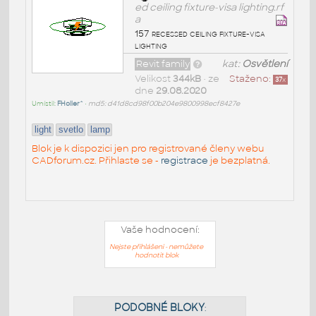
ed ceiling fixture-visa lighting.rf
a
157 recessed ceiling fixture-visa
lighting
Revit family
kat:
Osvětlení
Velikost
344kB
• ze
Staženo:
37
x
dne
29.08.2020
Umístil:
FHoller^
•
md5: d41d8cd98f00b204e9800998ecf8427e
light
svetlo
lamp
Blok je k dispozici jen pro registrované členy webu
CADforum.cz. Přihlaste se -
registrace
je bezplatná.
Vaše hodnocení:
Nejste přihlášeni - nemůžete
hodnotit blok