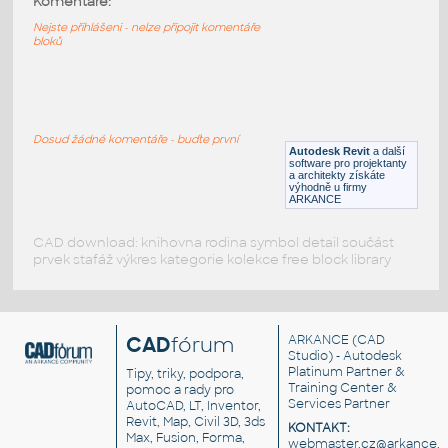
Komentáře:
158 ceiling fixture-visa lighting
Nejste přihlášeni - nelze připojit komentáře
bloků
RFA
Osvětlení
156_ceiling fixture-visa lighting
:
156 ceiling fixture-visa lighting
Dosud žádné komentáře - buďte první
Autodesk Revit
a další
RFA
Osvětlení
software pro projektanty
a architekty získáte
výhodně u firmy
ARKANCE
CAD download: knihovna rodina symbol detail součást
prvek stafáž výkres kategorie kolekce free block library
CAD
fórum
ARKANCE
(CAD
Studio) - Autodesk
Platinum Partner &
Tipy, triky, podpora,
Training Center &
pomoc a rady pro
Services Partner
AutoCAD, LT, Inventor,
Revit, Map, Civil 3D, 3ds
KONTAKT:
Max, Fusion, Forma,
webmaster.cz@arkance.w