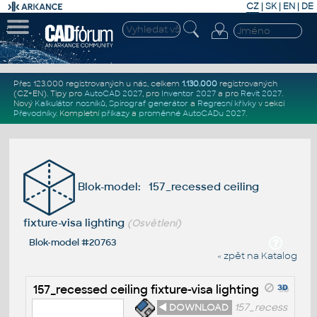
CZ
|
SK
|
EN
|
DE
Přes 123.000 registrovaných u nás, celkem
1.130.000
registrovaných
(CZ+EN)
. Tipy pro
AutoCAD 2027
, pro
Inventor 2027
a pro
Revit 2027
.
Nový
Kalkulátor nosníků
,
Spirograf generátor
a
Regresní křivky
v sekci
Převodníky
.
Kompletní
příkazy
a
proměnné AutoCADu 2027
.
Blok-model: 157_recessed ceiling
fixture-visa lighting
(Osvětlení)
Blok-model #20763
« zpět na Katalog
157_recessed ceiling fixture-visa lighting
◄ DOWNLOAD
157_recess