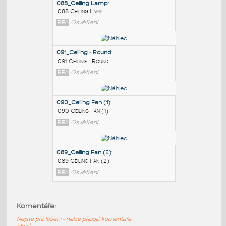
PODOBNÉ BLOKY
:
088_Ceiling Lamp
:
088 Ceiling Lamp
RFA
Osvětlení
091_Ceiling - Round
:
091 Ceiling - Round
RFA
Osvětlení
090_Ceiling Fan (1)
:
Komentáře:
090 Ceiling Fan (1)
Nejste přihlášeni - nelze připojit komentáře
RFA
Osvětlení
bloků