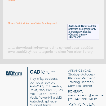
089_Ceiling Fan (2)
:
089 Ceiling Fan (2)
Dosud žádné komentáře - buďte první
RFA
Osvětlení
Autodesk Revit
a další
software pro projektanty
a architekty získáte
výhodně u firmy
ARKANCE
CAD download: knihovna rodina symbol detail součást
prvek stafáž výkres kategorie kolekce free block library
CAD
fórum
ARKANCE
(CAD
Studio) - Autodesk
Platinum Partner &
Tipy, triky, podpora,
Training Center &
pomoc a rady pro
Services Partner
AutoCAD, LT, Inventor,
Revit, Map, Civil 3D, 3ds
KONTAKT:
Max, Fusion, Forma,
webmaster.cz@arkance.w
Vault, PowerMill a další
| tel. +420 910 970 111
Autodesk aplikace
(support firmy