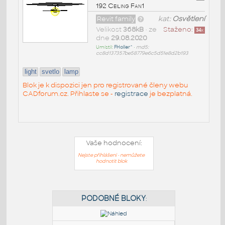
192 Ceiling Fan1
Revit family
kat:
Osvětlení
Velikost
368kB
• ze
Staženo:
34
x
dne
29.08.2020
Umístil:
FHoller^
•
md5:
cc8d137357be58779e6c5d51e8d2b193
light
svetlo
lamp
Blok je k dispozici jen pro registrované členy webu
CADforum.cz. Přihlaste se -
registrace
je bezplatná.
Vaše hodnocení:
Nejste přihlášeni - nemůžete
hodnotit blok