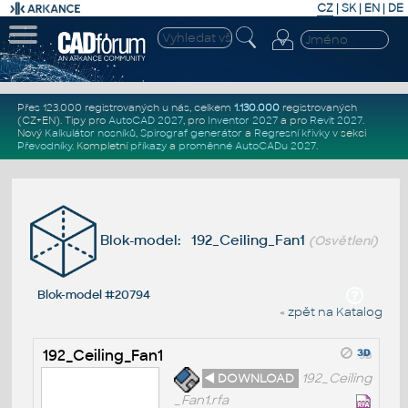
CZ
|
SK
|
EN
|
DE
Přes 123.000 registrovaných u nás, celkem
1.130.000
registrovaných
(CZ+EN)
. Tipy pro
AutoCAD 2027
, pro
Inventor 2027
a pro
Revit 2027
.
Nový
Kalkulátor nosníků
,
Spirograf generátor
a
Regresní křivky
v sekci
Převodníky
.
Kompletní
příkazy
a
proměnné AutoCADu 2027
.
Blok-model: 192_Ceiling_Fan1
(Osvětlení)
Blok-model #20794
« zpět na Katalog
192_Ceiling_Fan1
◄ DOWNLOAD
192_Ceiling
_Fan1.rfa