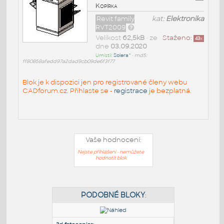
Kopírka
Revit family
kat:
Elektronika
RVT2009
Velikost
62,5kB
• ze
Staženo:
43
x
dne
03.09.2020
Umístil:
Solera^
•
md5:
ff80858afedd97a2dad9cb09de6f3f77
Blok je k dispozici jen pro registrované členy webu
CADforum.cz. Přihlaste se -
registrace
je bezplatná.
Vaše hodnocení:
Nejste přihlášeni - nemůžete
hodnotit blok