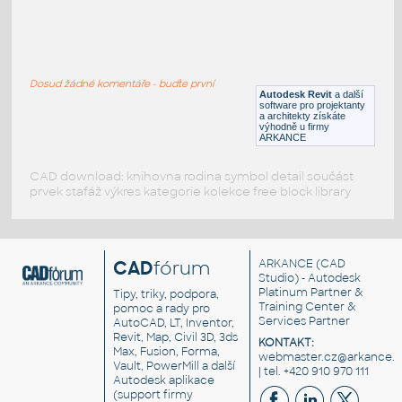
kopierer
:
Kopírka
Dosud žádné komentáře - buďte první
DWG
Kancelář
Autodesk Revit
a další
software pro projektanty
a architekty získáte
výhodně u firmy
ARKANCE
CAD download: knihovna rodina symbol detail součást
prvek stafáž výkres kategorie kolekce free block library
CAD
fórum
ARKANCE
(CAD
Studio) - Autodesk
Platinum Partner &
Tipy, triky, podpora,
Training Center &
pomoc a rady pro
Services Partner
AutoCAD, LT, Inventor,
Revit, Map, Civil 3D, 3ds
KONTAKT:
Max, Fusion, Forma,
webmaster.cz@arkance.w
Vault, PowerMill a další
| tel. +420 910 970 111
Autodesk aplikace
(support firmy