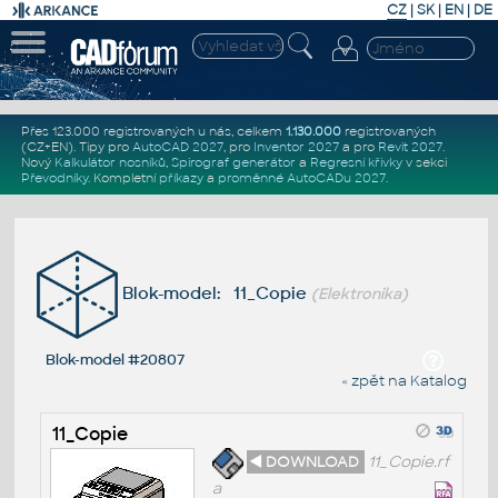
CZ
|
SK
|
EN
|
DE
Přes 123.000 registrovaných u nás, celkem
1.130.000
registrovaných
(CZ+EN)
. Tipy pro
AutoCAD 2027
, pro
Inventor 2027
a pro
Revit 2027
.
Nový
Kalkulátor nosníků
,
Spirograf generátor
a
Regresní křivky
v sekci
Převodníky
.
Kompletní
příkazy
a
proměnné AutoCADu 2027
.
Blok-model: 11_Copie
(Elektronika)
Blok-model #20807
« zpět na Katalog
11_Copie
◄ DOWNLOAD
11_Copie.rf
a