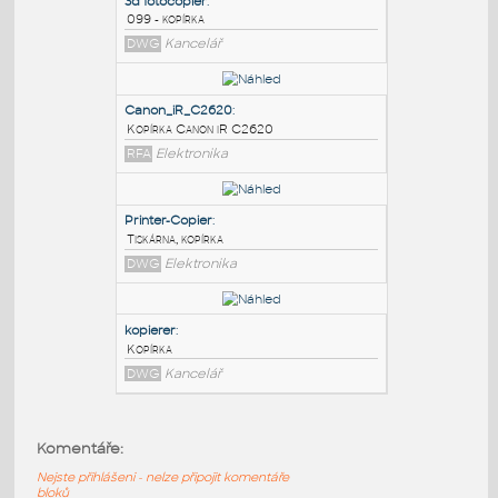
PODOBNÉ BLOKY
:
3d fotocopier
:
099 - kopírka
DWG
Kancelář
Canon_iR_C2620
:
Kopírka Canon iR C2620
RFA
Elektronika
Printer-Copier
:
Komentáře:
Tiskárna, kopírka
Nejste přihlášeni - nelze připojit komentáře
DWG
Elektronika
bloků