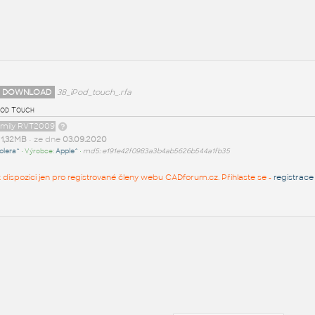
 DOWNLOAD
38_iPod_touch_.rfa
Pod Touch
family RVT2009
t
1,32MB
• ze dne
03.09.2020
olera^
• Výrobce:
Apple^
•
md5: e191e42f0983a3b4ab5626b544a1fb35
 k dispozici jen pro registrované členy webu CADforum.cz. Přihlaste se -
registrace