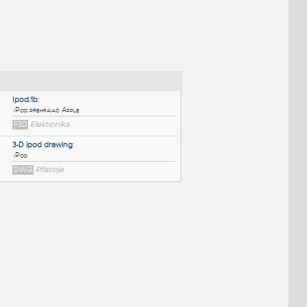
NÉ BLOKY
:
Ipod.1b
:
iPod přehrávač Apple
F3D
Elektronika
3-D ipod drawing
:
iPod