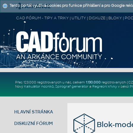
Tento portál využívá cookies pro funkce přihlášení a pro Google rek
CAD FÓRUM - TIPY A TRIKY | UTILITY | DISKUZE | BLOKY |
Přes 123.000 registrovaných u nás, celkem
1.130.000
registrovaných (C
Nový
Kalkulátor nosníků
,
Spirograf generátor
a
Regresní křivky
v sekci
P
HLAVNÍ STRÁNKA
Blok-mode
DISKUZNÍ FÓRUM