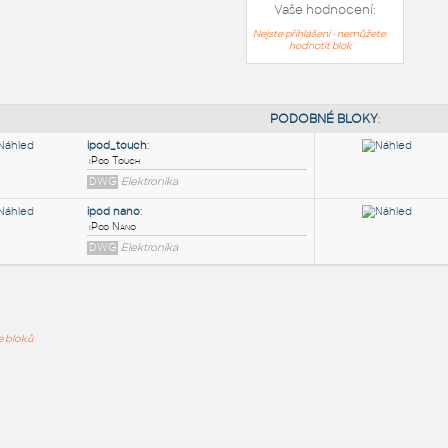
Vaše hodnocení:
Nejste přihlášeni - nemůžete
hodnotit blok
PODOB
ipod_touch
:
ře bloků
iPod Touch
DWG
Elektronika
ipod nano
:
iPod Nano