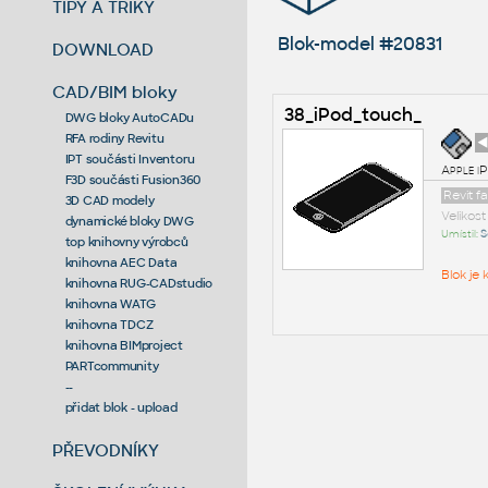
TIPY A TRIKY
Blok-model #20831
DOWNLOAD
CAD/BIM bloky
38_iPod_touch_
DWG bloky AutoCADu
RFA rodiny Revitu
◄
IPT součásti Inventoru
Apple i
F3D součásti Fusion360
Revit 
3D CAD modely
Velikos
dynamické bloky DWG
Umístil:
S
top knihovny výrobců
knihovna AEC Data
Blok je
knihovna RUG-CADstudio
knihovna WATG
knihovna TDCZ
knihovna BIMproject
PARTcommunity
--
přidat blok - upload
PŘEVODNÍKY