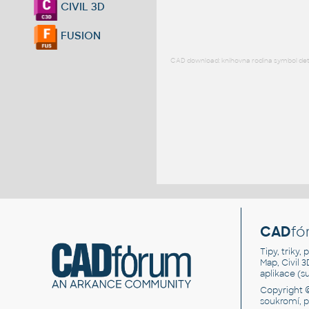
CIVIL 3D
FUSION
CAD download: knihovna rodina symbol detai
CAD
fó
Tipy, triky
Map, Civil 
aplikace (
Copyright 
soukromí, 