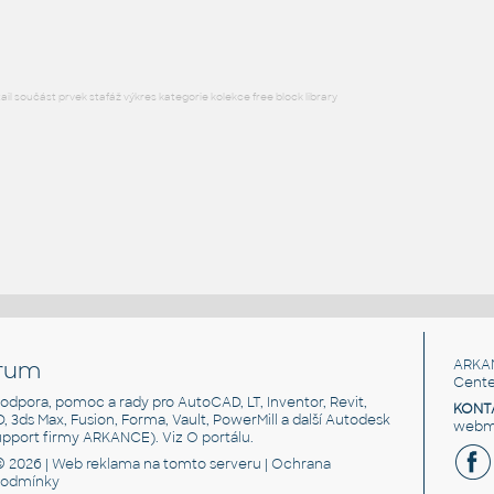
DWG
Elektronika
l součást prvek stafáž výkres kategorie kolekce free block library
rum
ARKA
Cente
, podpora, pomoc a rady pro AutoCAD, LT, Inventor, Revit,
KONT
3D, 3ds Max, Fusion, Forma, Vault, PowerMill a další Autodesk
webma
support firmy ARKANCE). Viz
O portálu
.
© 2026 |
Web reklama
na tomto serveru |
Ochrana
podmínky