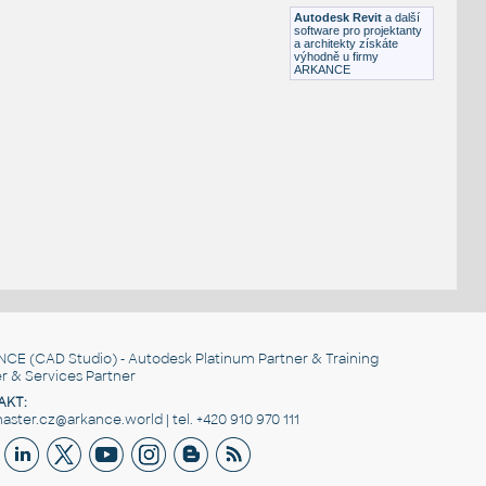
DWG
Přístroje
Autodesk Revit
a další
software pro projektanty
a architekty získáte
výhodně u firmy
ARKANCE
NCE
(CAD Studio) - Autodesk Platinum Partner & Training
r & Services Partner
AKT:
ster.cz@arkance.world | tel. +420 910 970 111