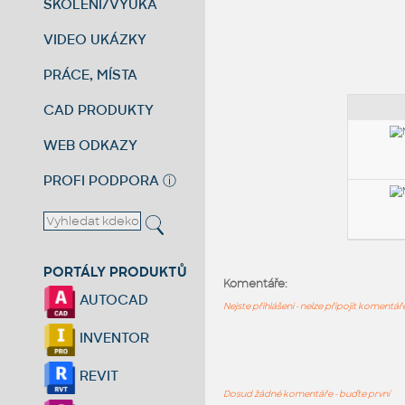
ŠKOLENÍ/VÝUKA
VIDEO UKÁZKY
PRÁCE, MÍSTA
CAD PRODUKTY
WEB ODKAZY
PROFI PODPORA
ⓘ
PORTÁLY PRODUKTŮ
Komentáře:
AUTOCAD
Nejste přihlášeni - nelze připojit komentá
INVENTOR
REVIT
Dosud žádné komentáře - buďte první