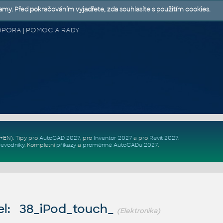
lamy. Před pokračováním vyjadřete, zda souhlasíte s použitím cookies.
 PODPORA | POMOC A RADY
Z+EN)
. Tipy pro
AutoCAD 2027
, pro
Inventor 2027
a pro
Revit 2027
.
řevodníky
.
Kompletní
příkazy
a
proměnné AutoCADu 2027
.
l: 38_iPod_touch_
(Elektronika)