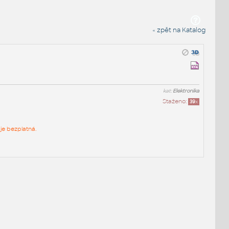
« zpět na Katalog
kat:
Elektronika
Staženo:
39
x
je bezplatná.