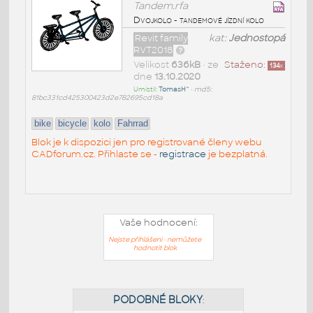
Tandem.rfa
Dvojkolo - tandemové jízdní kolo
Revit family
kat:
Jednostopá
RVT2018
Velikost
636kB
• ze
Staženo:
134
x
dne
13.10.2020
Umístil:
TomasH^
•
md5:
81bc331cd425300423d2e782695cd18a
bike
bicycle
kolo
Fahrrad
Blok je k dispozici jen pro registrované členy webu
CADforum.cz. Přihlaste se -
registrace
je bezplatná.
Vaše hodnocení:
Nejste přihlášeni - nemůžete
hodnotit blok