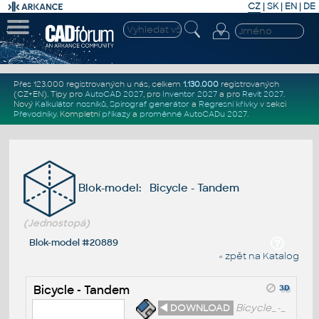
CZ
|
SK
|
EN
|
DE
Přes 123.000 registrovaných u nás, celkem
1.130.000
registrovaných
(CZ+EN)
. Tipy pro
AutoCAD 2027
, pro
Inventor 2027
a pro
Revit 2027
.
Nový
Kalkulátor nosníků
,
Spirograf generátor
a
Regresní křivky
v sekci
Převodníky
.
Kompletní
příkazy
a
proměnné AutoCADu 2027
.
Blok-model: Bicycle - Tandem
(Jednostopá)
Blok-model #20889
« zpět na Katalog
Bicycle - Tandem
◄ DOWNLOAD
Bicycle_-_