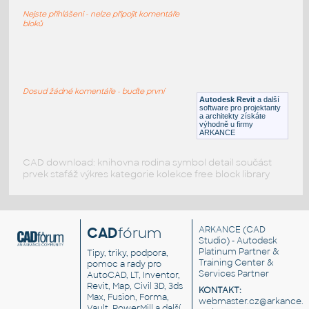
jízdní kolo
Nejste přihlášeni - nelze připojit komentáře
DWG
Vozidla, doprava
bloků
Bicykl
:
Jízdní kolo - 3D model
Dosud žádné komentáře - buďte první
Autodesk Revit
a další
DWG
Jednostopá
software pro projektanty
a architekty získáte
výhodně u firmy
ARKANCE
CAD download: knihovna rodina symbol detail součást
prvek stafáž výkres kategorie kolekce free block library
CAD
fórum
ARKANCE
(CAD
Studio) - Autodesk
Platinum Partner &
Tipy, triky, podpora,
Training Center &
pomoc a rady pro
Services Partner
AutoCAD, LT, Inventor,
Revit, Map, Civil 3D, 3ds
KONTAKT:
Max, Fusion, Forma,
webmaster.cz@arkance.w
Vault, PowerMill a další