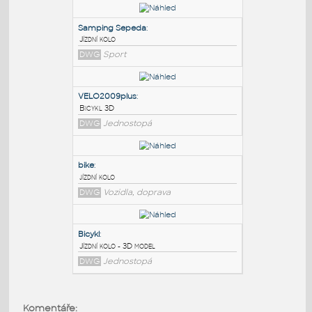
PODOBNÉ BLOKY
:
Samping Sepeda
:
Jízdní kolo
DWG
Sport
VELO2009plus
:
Bicykl 3D
DWG
Jednostopá
bike
:
Komentáře: