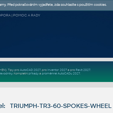
lamy. Před pokračováním vyjadřete, zda souhlasíte s použitím cookies.
 PODPORA | POMOC A RADY
Z+EN)
. Tipy pro
AutoCAD 2027
, pro
Inventor 2027
a pro
Revit 2027
.
řevodníky
.
Kompletní
příkazy
a
proměnné AutoCADu 2027
.
el: TRIUMPH-TR3-60-SPOKES-WHEE