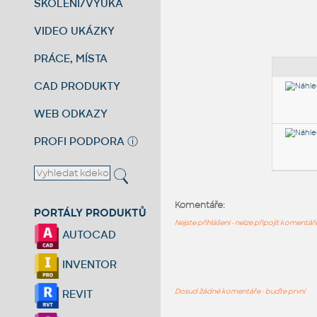
ŠKOLENÍ/VÝUKA
VIDEO UKÁZKY
PRÁCE, MÍSTA
CAD PRODUKTY
WEB ODKAZY
PROFI PODPORA
ⓘ
Komentáře:
PORTÁLY PRODUKTŮ
Nejste přihlášeni - nelze připojit komentá
AUTOCAD
INVENTOR
Dosud žádné komentáře - buďte první
REVIT