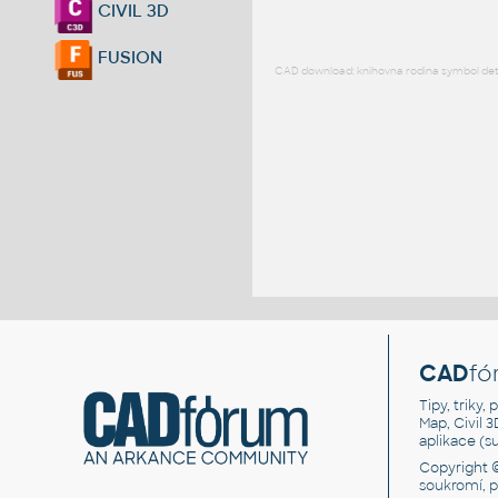
CIVIL 3D
FUSION
CAD download: knihovna rodina symbol detai
CAD
fó
Tipy, triky
Map, Civil 
aplikace (
Copyright 
soukromí, 