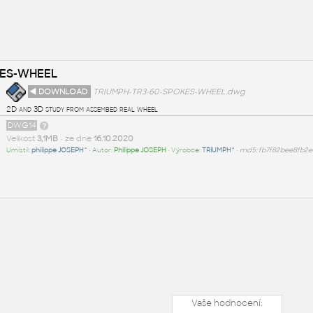
KES-WHEEL
◄ DOWNLOAD
TRIUMPH-TR3-60-SPOKES-WHEEL.dwg
2D and 3D study from assembed real wheel
DWG14
Velikost
3,1MB
• ze dne
16.10.2020
Umístil:
philippe JOSEPH^
• Autor:
Philippe JOSEPH
• Výrobce:
TRIUMPH^
•
md5: fb7f82bee8fb2
Vaše hodnocení: