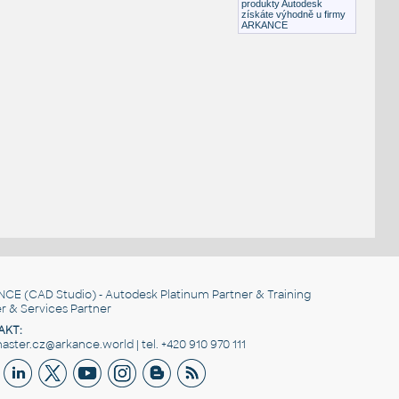
produkty Autodesk
získáte výhodně u firmy
ARKANCE
NCE
(CAD Studio) - Autodesk Platinum Partner & Training
r & Services Partner
AKT:
ster.cz@arkance.world | tel. +420 910 970 111