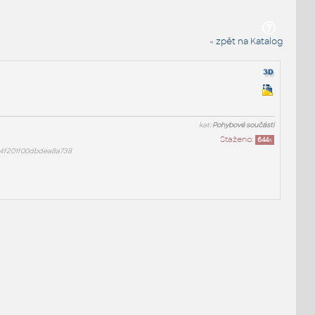
« zpět na Katalog
kat:
Pohybové součásti
Staženo:
644
x
e4f201f00dbdea8a738