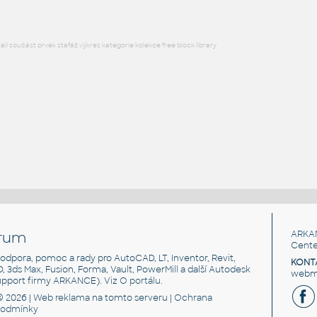
l součást prvek stafáž výkres kategorie kolekce free block library
rum
ARKA
Cente
, podpora, pomoc a rady pro AutoCAD, LT, Inventor, Revit,
KONT
3D, 3ds Max, Fusion, Forma, Vault, PowerMill a další Autodesk
webma
support firmy ARKANCE). Viz
O portálu
.
© 2026 |
Web reklama
na tomto serveru |
Ochrana
podmínky