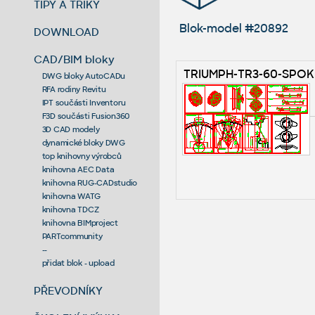
TIPY A TRIKY
Blok-model #20892
DOWNLOAD
CAD/BIM bloky
TRIUMPH-TR3-60-SPO
DWG bloky AutoCADu
RFA rodiny Revitu
IPT součásti Inventoru
F3D součásti Fusion360
3D CAD modely
dynamické bloky DWG
top knihovny výrobců
knihovna AEC Data
knihovna RUG-CADstudio
knihovna WATG
knihovna TDCZ
knihovna BIMproject
PARTcommunity
--
přidat blok - upload
PŘEVODNÍKY