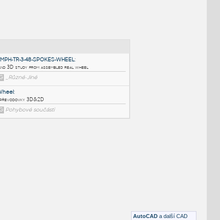
NÉ BLOKY
:
TRIUMPH-TR-3-48-SPOKES-WHEEL
:
2D and 3D study from assembled real wheel
DWG
_Různé-Jiné
Fly Wheel
:
Tác převodovky 3D&2D
DWG
Pohybové součásti
AutoCAD
a další CAD