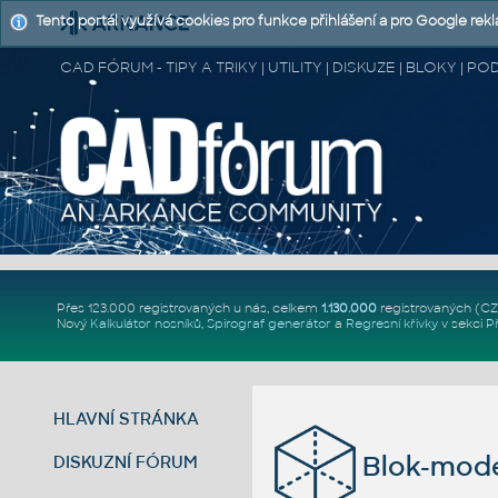
Tento portál využívá cookies pro funkce přihlášení a pro Google rek
CAD FÓRUM - TIPY A TRIKY | UTILITY | DISKUZE | BLOKY |
Přes 123.000 registrovaných u nás, celkem
1.130.000
registrovaných (C
Nový
Kalkulátor nosníků
,
Spirograf generátor
a
Regresní křivky
v sekci
P
HLAVNÍ STRÁNKA
Blok-mod
DISKUZNÍ FÓRUM