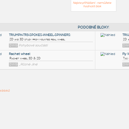
Nejste přihlášeni - nemůžete
hodnotit blok
PODOB
TRIUMPH-TR3-SPOKES-WHEEL-SPINNERS
:
ře bloků
2D and 3D study from mounted real wheel
DWG
Pohybové součásti
Rachet wheel
:
Rachet wheel 3D & 2D
DWG
_Různé-Jiné