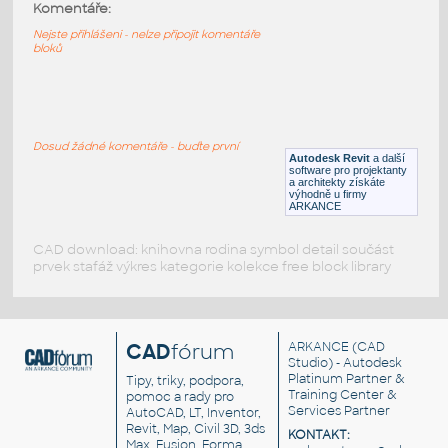
01_Garden_Flowers Plan
:
Komentáře:
Zahradní květiny, půdorys
Nejste přihlášeni - nelze připojit komentáře
bloků
DWG
Rostliny, stromy
spider lily
:
Lycoris - spider lily
Dosud žádné komentáře - buďte první
Autodesk Revit
a další
DWG
Rostliny, stromy
software pro projektanty
a architekty získáte
výhodně u firmy
ARKANCE
CAD download: knihovna rodina symbol detail součást
prvek stafáž výkres kategorie kolekce free block library
CAD
fórum
ARKANCE
(CAD
Studio) - Autodesk
Platinum Partner &
Tipy, triky, podpora,
Training Center &
pomoc a rady pro
Services Partner
AutoCAD, LT, Inventor,
Revit, Map, Civil 3D, 3ds
KONTAKT:
Max, Fusion, Forma,