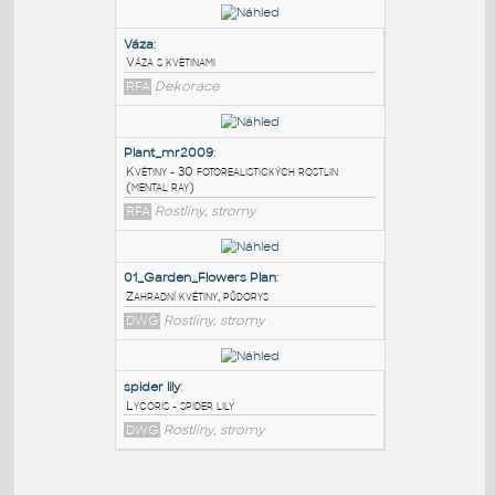
PODOBNÉ BLOKY
:
Váza
:
Váza s květinami
RFA
Dekorace
Plant_mr2009
:
Květiny - 30 fotorealistických rostlin
(mental ray)
RFA
Rostliny, stromy