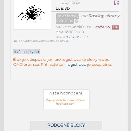
_-_Lilly_1.rfa
Lilie, 3D
Revit family
kat:
Rostliny, stromy
RVT2009
Velikost
968kB
• ze
Staženo:
419
x
dne
18.10.2020
Umístil:
TomasH^
•
md5:
4835720ac95668326c505d03c776c545
květina
kytka
Blok je k dispozici jen pro registrované členy webu
CADforum.cz. Přihlaste se -
registrace
je bezplatná.
Vaše hodnocení:
Nejste přihlášeni - nemůžete
hodnotit blok