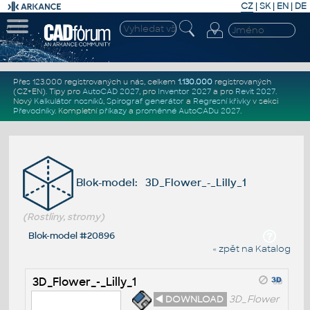
CZ
|
SK
|
EN
|
DE
Přes 123.000 registrovaných u nás, celkem
1.130.000
registrovaných
(CZ+EN)
. Tipy pro
AutoCAD 2027
, pro
Inventor 2027
a pro
Revit 2027
.
Nový
Kalkulátor nosníků
,
Spirograf generátor
a
Regresní křivky
v sekci
Převodníky
.
Kompletní
příkazy
a
proměnné AutoCADu 2027
.
Blok-model: 3D_Flower_-_Lilly_1
(Rostliny, stromy)
Blok-model #20896
« zpět na Katalog
3D_Flower_-_Lilly_1
◄ DOWNLOAD
3D_Flower