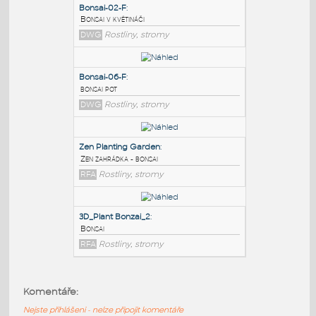
PODOBNÉ BLOKY
:
Bonsai-02-F
:
Bonsai v květináči
DWG
Rostliny, stromy
Bonsai-06-F
:
bonsai pot
DWG
Rostliny, stromy
Zen Planting Garden
:
Komentáře:
Zen zahrádka - bonsai
Nejste přihlášeni - nelze připojit komentáře