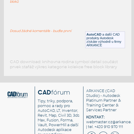
RFA
Rostliny, stromy
bloků
3D_Plant Bonzai_2
:
Bonsai
Dosud žádné komentáře - buďte první
RFA
Rostliny, stromy
AutoCAD
a další CAD
produkty Autodesk
získáte výhodně u firmy
ARKANCE
CAD download: knihovna rodina symbol detail součást
prvek stafáž výkres kategorie kolekce free block library
CAD
fórum
ARKANCE
(CAD
Studio) - Autodesk
Platinum Partner &
Tipy, triky, podpora,
Training Center &
pomoc a rady pro
Services Partner
AutoCAD, LT, Inventor,
Revit, Map, Civil 3D, 3ds
KONTAKT:
Max, Fusion, Forma,
webmaster.cz@arkance.w
Vault, PowerMill a další
| tel. +420 910 970 111
Autodesk aplikace