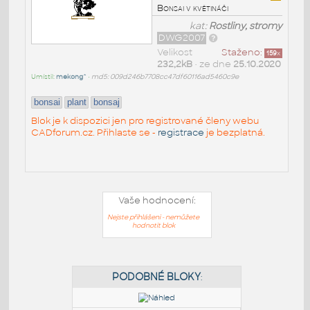
Bonsai v květináči
kat:
Rostliny, stromy
DWG2007
Velikost
Staženo:
159
x
232,2kB
• ze dne
25.10.2020
Umístil:
mekong^
•
md5: 009d246b7708cc47df60116ad5460c9e
bonsai
plant
bonsaj
Blok je k dispozici jen pro registrované členy webu
CADforum.cz. Přihlaste se -
registrace
je bezplatná.
Vaše hodnocení:
Nejste přihlášeni - nemůžete
hodnotit blok