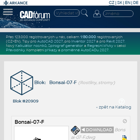
CZ
|
SK
|
EN
|
DE
Přes 123.000 registrovaných u nás, celkem
1.130.000
registrovaných
(CZ+EN)
. Tipy pro
AutoCAD 2027
, pro
Inventor 2027
a pro
Revit 2027
.
Nový
Kalkulátor nosníků
,
Spirograf generátor
a
Regresní křivky
v sekci
Převodníky
.
Kompletní
příkazy
a
proměnné AutoCADu 2027
.
Blok: Bonsai-07-F
(Rostliny, stromy)
Blok #20909
« zpět na Katalog
Bonsai-07-F
◄ DOWNLOAD
Bons
ai-07-F.dwg