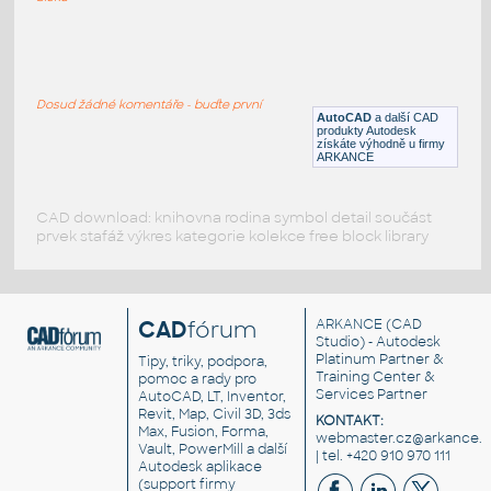
Liebherr LTM 1200-5.1
:
Jeřáb Liebherr LTM 1200 5.1
Dosud žádné komentáře - buďte první
DWG
Průmysl
AutoCAD
a další CAD
produkty Autodesk
získáte výhodně u firmy
ARKANCE
CAD download: knihovna rodina symbol detail součást
prvek stafáž výkres kategorie kolekce free block library
CAD
fórum
ARKANCE
(CAD
Studio) - Autodesk
Platinum Partner &
Tipy, triky, podpora,
Training Center &
pomoc a rady pro
Services Partner
AutoCAD, LT, Inventor,
Revit, Map, Civil 3D, 3ds
KONTAKT:
Max, Fusion, Forma,
webmaster.cz@arkance.w
Vault, PowerMill a další
| tel. +420 910 970 111
Autodesk aplikace
(support firmy