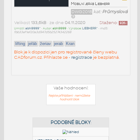
Mobilní jeřáb Liebherr
DWG2018
kat:
Průmyslová
Velikost
133,6kB
• ze dne
04.11.2020
Staženo:
926
x
Umístil:
abhi9999^
• Autor:
abhi9999
• Výrobce:
LIEBHERR^
•
md5:
fbb33ef1ef20a3d947d5b25274342268
lifting
jeřáb
žeriav
jerab
Kran
Blok je k dispozici jen pro registrované členy webu
CADforum.cz. Přihlaste se -
registrace
je bezplatná.
Vaše hodnocení:
Nejste přihlášeni - nemůžete
hodnotit blok