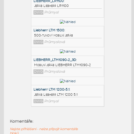
PODOBNÉ BLOKY
:
LIEBHERR_LR1100
:
Jeřáb Liebherr LR1100
DWG
Průmysl
Liebherr LTM 1500
:
500-tunový mobilní jeřáb
DWG
Průmyslová
LIEBHERR_LTM1090-2_3D
:
Komentáře:
Mobilní jeřáb LIEBHERR LTM1090-2
Nejste přihlášeni - nelze připojit komentáře
DWG
Průmyslová
bloků