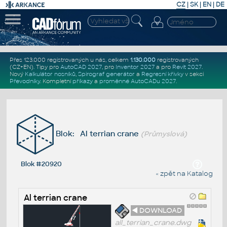
CZ
|
SK
|
EN
|
DE
Přes 123.000 registrovaných u nás, celkem
1.130.000
registrovaných
(CZ+EN)
. Tipy pro
AutoCAD 2027
, pro
Inventor 2027
a pro
Revit 2027
.
Nový
Kalkulátor nosníků
,
Spirograf generátor
a
Regresní křivky
v sekci
Převodníky
.
Kompletní
příkazy
a
proměnné AutoCADu 2027
.
Blok: Al terrian crane
(Průmyslová)
Blok #20920
« zpět na Katalog
Al terrian crane
◄ DOWNLOAD
all_terrian_crane.dwg