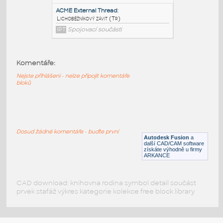
SCREW H M 16 x 35
:
Závit metrického šroubu
DWG
Spojovací součásti
Komentáře:
Helixpath_vario
:
Šroubovice - závit s proměnným stoupáním,
Nejste přihlášeni - nelze připojit komentáře
parametrická
bloků
IPT
Tvary
ACME External Thread
:
Dosud žádné komentáře - buďte první
Autodesk Fusion
a
Lichoběžníkový závit (Tr)
další CAD/CAM software
získáte výhodně u firmy
IPT
Spojovací součásti
ARKANCE
CAD download: knihovna rodina symbol detail součást
prvek stafáž výkres kategorie kolekce free block library