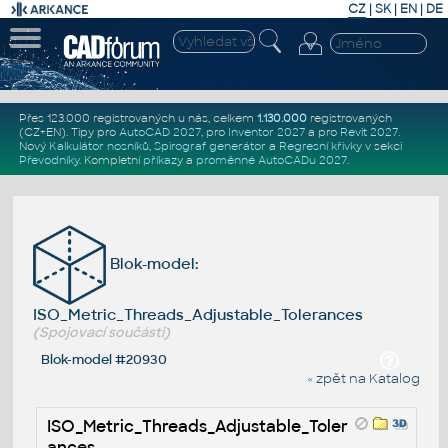
CZ
|
SK
|
EN
|
DE
Přes 123.000 registrovaných u nás, celkem
1.130.000
registrovaných
(CZ+EN)
. Tipy pro
AutoCAD 2027
, pro
Inventor 2027
a pro
Revit 2027
.
Nový
Kalkulátor nosníků
,
Spirograf generátor
a
Regresní křivky
v sekci
Převodníky
.
Kompletní
příkazy
a
proměnné AutoCADu 2027
.
Blok-model:
ISO_Metric_Threads_Adjustable_Tolerances
(Spojovací součásti)
Blok-model #20930
« zpět na Katalog
ISO_Metric_Threads_Adjustable_Toler
ances