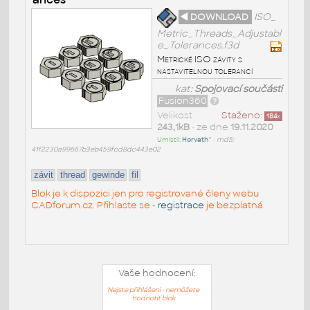
◄ DOWNLOAD
ISO_
Metric_Threads_Adjustabl
e_Tolerances.f3d
Metrické ISO závity s
nastavitelnou tolerancí
kat:
Spojovací součásti
Fusion360
Velikost
Staženo:
184
x
243,1kB
• ze dne
19.11.2020
Umístil:
Horvath^
•
md5:
41f2230a99667b3eb459fcd8dc443e02
závit
thread
gewinde
fil
Blok je k dispozici jen pro registrované členy webu
CADforum.cz. Přihlaste se -
registrace
je bezplatná.
Vaše hodnocení:
Nejste přihlášeni - nemůžete
hodnotit blok