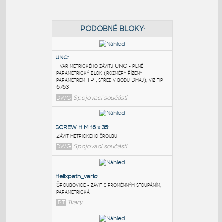
PODOBNÉ BLOKY
:
UNC
:
Tvar metrického závitu UNC - plně
parametrický blok (rozměry řízeny
parametrem TPI, střed v bodu Dmaj), viz tip
6763
DWG
Spojovací součásti