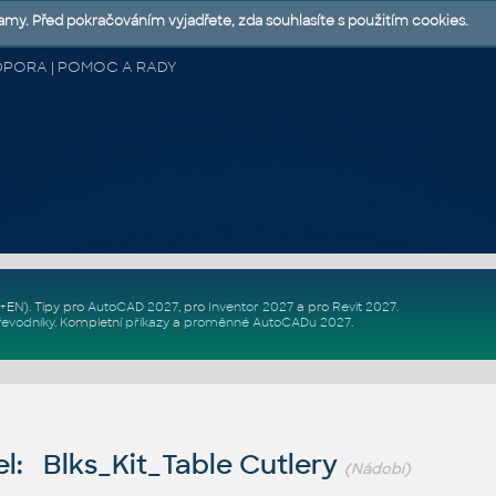
lamy. Před pokračováním vyjadřete, zda souhlasíte s použitím cookies.
 PODPORA | POMOC A RADY
Z+EN)
. Tipy pro
AutoCAD 2027
, pro
Inventor 2027
a pro
Revit 2027
.
řevodníky
.
Kompletní
příkazy
a
proměnné AutoCADu 2027
.
l: Blks_Kit_Table Cutlery
(Nádobí)