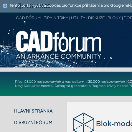
Tento portál využívá cookies pro funkce přihlášení a pro Google rek
CAD FÓRUM - TIPY A TRIKY | UTILITY | DISKUZE | BLOKY |
Přes 123.000 registrovaných u nás, celkem
1.130.000
registrovaných (C
Nový
Kalkulátor nosníků
,
Spirograf generátor
a
Regresní křivky
v sekci
P
HLAVNÍ STRÁNKA
Blok-mode
DISKUZNÍ FÓRUM