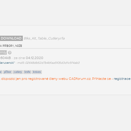
 DOWNLOAD
Blks_Kit_Table_Cutlery.rfa
a příbory, nože
amily
t
604kB
• ze dne
04.12.2020
Jarusenski^
•
md5: 02648db52d7b4bfaa5105d3d1c5f4ab3
e
příbor
cutlery
knife
knives
 k dispozici jen pro registrované členy webu CADforum.cz. Přihlaste se -
registrace