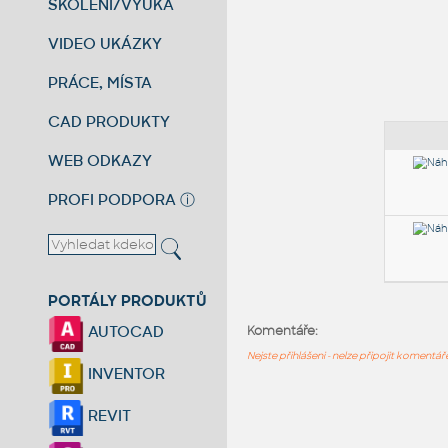
ŠKOLENÍ/VÝUKA
VIDEO UKÁZKY
PRÁCE, MÍSTA
CAD PRODUKTY
WEB ODKAZY
PROFI PODPORA
ⓘ
PORTÁLY PRODUKTŮ
AUTOCAD
Komentáře:
Nejste přihlášeni - nelze připojit komentá
INVENTOR
REVIT