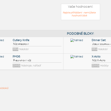
Vaše hodnocení:
Nejste přihlášeni - nemůžete
hodnotit blok
PODOB
Cutlery Knife
:
ře bloků
Nůž příborový
RFA
Nádobí
PM06
:
Pneumatický nůž