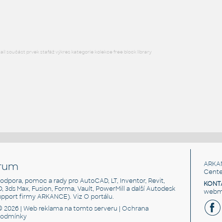
DWG
Nástroje, nářadí
l součást prvek stafáž výkres kategorie kolekce free block library
rum
ARKA
Cente
, podpora, pomoc a rady pro AutoCAD, LT, Inventor, Revit,
KONT
3D, 3ds Max, Fusion, Forma, Vault, PowerMill a další Autodesk
webma
support firmy ARKANCE). Viz
O portálu
.
© 2026 |
Web reklama
na tomto serveru |
Ochrana
podmínky