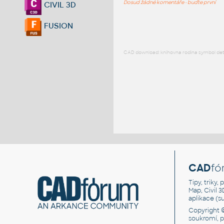
Dosud žádné komentáře - buďte první
CIVIL 3D
FUSION
CAD download: knihovna rodina symbol detai
CAD
fó
Tipy, triky
Map, Civil 
aplikace (
Copyright 
soukromí, 