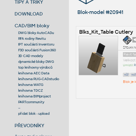
TIPY A TRIKY
Blok-model #20941
DOWNLOAD
CAD/BIM bloky
Blks_Kit_Table Cutlery
DWG bloky AutoCADu
RFA rodiny Revitu
◄
IPT součásti Inventoru
Stojan n
F3D součásti Fusion360
Revit f
3D CAD modely
Velikos
dynamické bloky DWG
Umístil:
P
top knihovny výrobců
knihovna AEC Data
nůž
nož
knihovna RUG-CADstudio
Blok je
knihovna WATG
knihovna TDCZ
knihovna BIMproject
PARTcommunity
--
přidat blok - upload
PŘEVODNÍKY