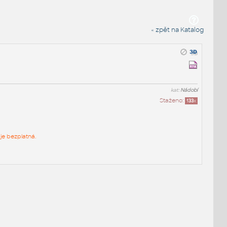
« zpět na Katalog
kat:
Nádobí
Staženo:
133
x
je bezplatná.