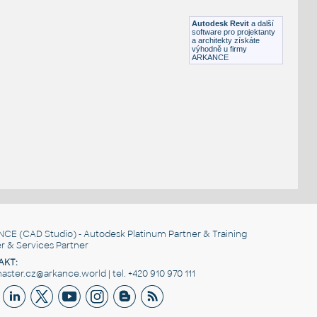
DWG
Hobby
Autodesk Revit
a další
software pro projektanty
a architekty získáte
výhodně u firmy
ARKANCE
NCE
(CAD Studio) - Autodesk Platinum Partner & Training
r & Services Partner
AKT:
ster.cz@arkance.world | tel. +420 910 970 111