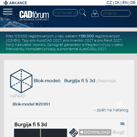
CZ
|
SK
|
EN
|
DE
Přes 123.000 registrovaných u nás, celkem
1.130.000
registrovaných
(CZ+EN)
. Tipy pro
AutoCAD 2027
, pro
Inventor 2027
a pro
Revit 2027
.
Nový
Kalkulátor nosníků
,
Spirograf generátor
a
Regresní křivky
v sekci
Převodníky
.
Kompletní
příkazy
a
proměnné AutoCADu 2027
.
Blok-model: Burgija fi 5 3d
(Nástroje,
nářadí)
Blok-model #20951
« zpět na Katalog
Burgija fi 5 3d
◄ DOWNLOAD
Burgij