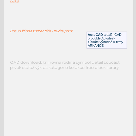
bloků
PODOBNÉ BLOKY
:
Dosud žádné komentáře - buďte první
AutoCAD
a další CAD
produkty Autodesk
získáte výhodně u firmy
ARKANCE
CAD download: knihovna rodina symbol detail součást
prvek stafáž výkres kategorie kolekce free block library