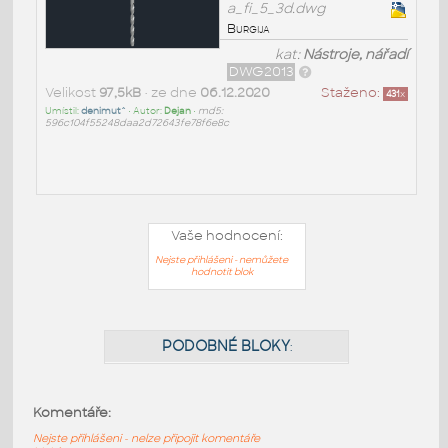
a_fi_5_3d.dwg
Burgija
kat:
Nástroje, nářadí
DWG2013
Velikost
97,5kB
• ze dne
06.12.2020
Staženo:
431
x
Umístil:
denimut^
• Autor:
Dejan
•
md5:
596c104f55248daa2d72643fe78f6e8c
Vaše hodnocení:
Nejste přihlášeni - nemůžete
hodnotit blok
Komentáře:
Nejste přihlášeni - nelze připojit komentáře