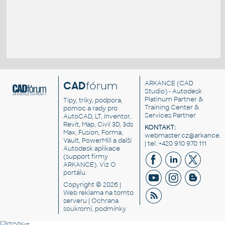
CAD
fórum
ARKANCE
(CAD
Studio) - Autodesk
Platinum Partner &
Tipy, triky, podpora,
Training Center &
pomoc a rady pro
Services Partner
AutoCAD, LT, Inventor,
Revit, Map, Civil 3D, 3ds
KONTAKT:
Max, Fusion, Forma,
webmaster.cz@arkance.w
Vault, PowerMill a další
| tel. +420 910 970 111
Autodesk aplikace
(support firmy
ARKANCE). Viz
O
portálu
.
Copyright © 2026 |
Web reklama
na tomto
serveru |
Ochrana
soukromí, podmínky