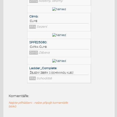
PODOBNÉ BLOKY
:
ClimbRose
:
Popínavá růže
DWG
Rostliny, stromy
Climb
:
Climb
RFA
Sezení
SPFE25080
:
Komentáře:
Catria Climb
Nejste přihlášeni - nelze připojit komentáře
DWG
Zábava
bloků