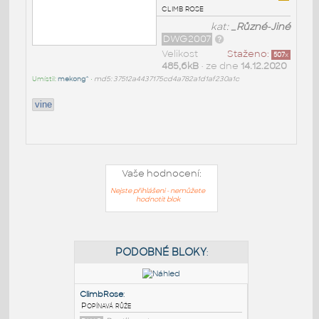
climb rose
kat:
_Různé-Jiné
DWG2007
Velikost
Staženo:
507
x
485,6kB
• ze dne
14.12.2020
Umístil:
mekong^
•
md5: 37512a4437175cd4a782a1d1af230a1c
vine
Vaše hodnocení:
Nejste přihlášeni - nemůžete
hodnotit blok