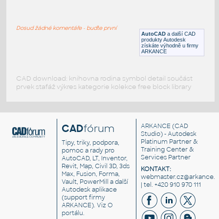
Ladder_Complete
:
Železný žebřík s ochrannou klecí
Dosud žádné komentáře - buďte první
RFA
Schodiště
AutoCAD
a další CAD
produkty Autodesk
získáte výhodně u firmy
ARKANCE
CAD download: knihovna rodina symbol detail součást
prvek stafáž výkres kategorie kolekce free block library
CAD
fórum
ARKANCE
(CAD
Studio) - Autodesk
Platinum Partner &
Tipy, triky, podpora,
Training Center &
pomoc a rady pro
Services Partner
AutoCAD, LT, Inventor,
Revit, Map, Civil 3D, 3ds
KONTAKT:
Max, Fusion, Forma,
webmaster.cz@arkance.w
Vault, PowerMill a další
| tel. +420 910 970 111
Autodesk aplikace
(support firmy
ARKANCE). Viz
O
portálu
.