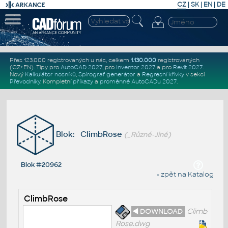
CZ
|
SK
|
EN
|
DE
Přes 123.000 registrovaných u nás, celkem
1.130.000
registrovaných
(CZ+EN)
. Tipy pro
AutoCAD 2027
, pro
Inventor 2027
a pro
Revit 2027
.
Nový
Kalkulátor nosníků
,
Spirograf generátor
a
Regresní křivky
v sekci
Převodníky
.
Kompletní
příkazy
a
proměnné AutoCADu 2027
.
Blok: ClimbRose
(_Různé-Jiné)
Blok #20962
« zpět na Katalog
ClimbRose
◄ DOWNLOAD
Climb
Rose.dwg