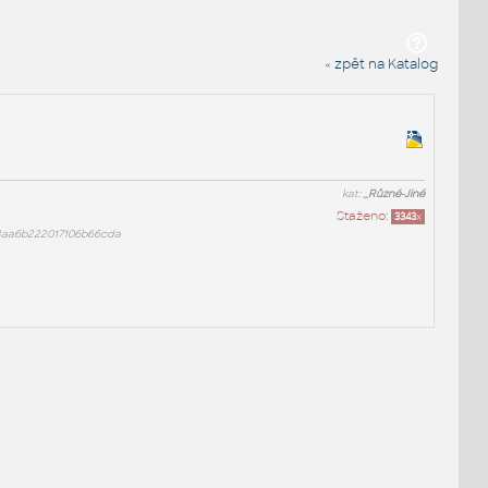
« zpět na Katalog
kat:
_Různé-Jiné
Staženo:
3343
x
3aa6b222017106b66cda