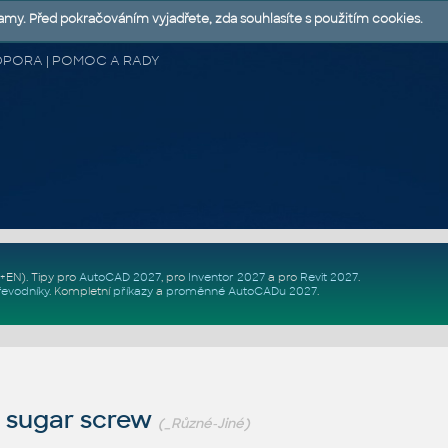
lamy. Před pokračováním vyjadřete, zda souhlasíte s použitím cookies.
 PODPORA | POMOC A RADY
Z+EN)
. Tipy pro
AutoCAD 2027
, pro
Inventor 2027
a pro
Revit 2027
.
řevodníky
.
Kompletní
příkazy
a
proměnné AutoCADu 2027
.
 sugar screw
(_Různé-Jiné)