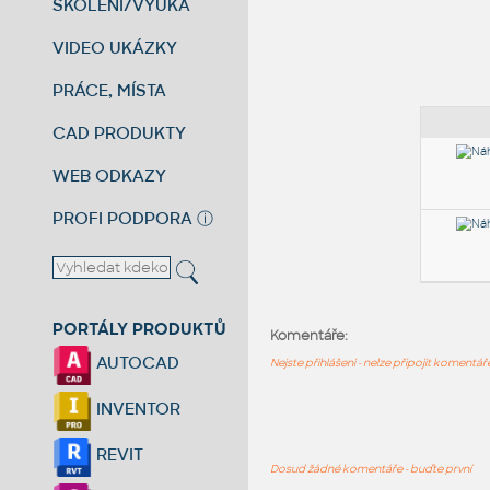
ŠKOLENÍ/VÝUKA
VIDEO UKÁZKY
PRÁCE, MÍSTA
CAD PRODUKTY
WEB ODKAZY
PROFI PODPORA
ⓘ
PORTÁLY PRODUKTŮ
Komentáře:
AUTOCAD
Nejste přihlášeni - nelze připojit komentá
INVENTOR
REVIT
Dosud žádné komentáře - buďte první