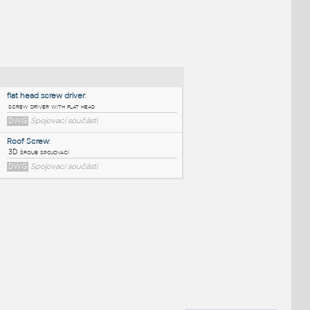
NÉ BLOKY
:
flat head screw driver
:
screw driver with flat head
DWG
Spojovací součásti
Roof Screw
:
3D šroub spojovací
DWG
Spojovací součásti