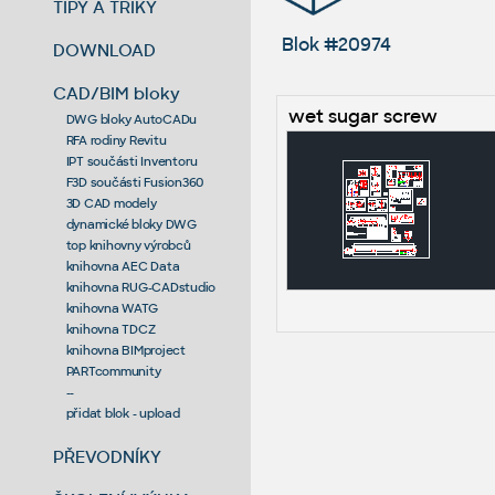
TIPY A TRIKY
Blok #20974
DOWNLOAD
CAD/BIM bloky
wet sugar screw
DWG bloky AutoCADu
RFA rodiny Revitu
IPT součásti Inventoru
F3D součásti Fusion360
3D CAD modely
dynamické bloky DWG
top knihovny výrobců
knihovna AEC Data
knihovna RUG-CADstudio
knihovna WATG
knihovna TDCZ
knihovna BIMproject
PARTcommunity
--
přidat blok - upload
PŘEVODNÍKY