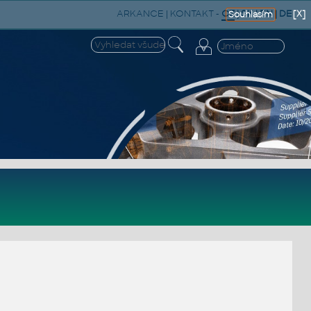
ARKANCE
|
KONTAKT
-
CZ
|
SK
|
EN
|
DE
[X]
Souhlasím