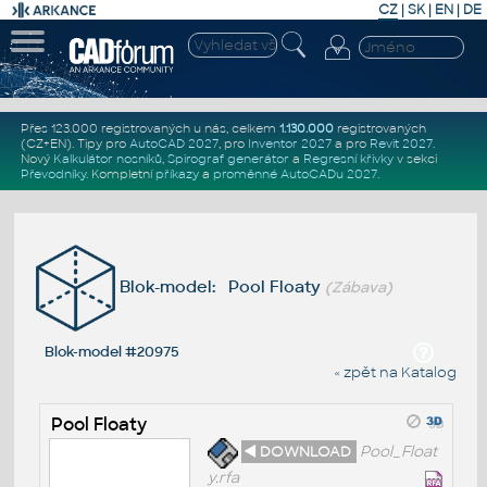
CZ
|
SK
|
EN
|
DE
Přes 123.000 registrovaných u nás, celkem
1.130.000
registrovaných
(CZ+EN)
. Tipy pro
AutoCAD 2027
, pro
Inventor 2027
a pro
Revit 2027
.
Nový
Kalkulátor nosníků
,
Spirograf generátor
a
Regresní křivky
v sekci
Převodníky
.
Kompletní
příkazy
a
proměnné AutoCADu 2027
.
Blok-model: Pool Floaty
(Zábava)
Blok-model #20975
« zpět na Katalog
Pool Floaty
◄ DOWNLOAD
Pool_Float
y.rfa