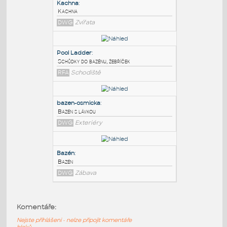
PODOBNÉ BLOKY
:
Kachna
:
Kachna
DWG
Zvířata
Pool Ladder
:
Schůdky do bazénu, žebříček
RFA
Schodiště
bazen-osmicka
:
Komentáře:
Bazén s lávkou
Nejste přihlášeni - nelze připojit komentáře
DWG
Exteriéry
bloků