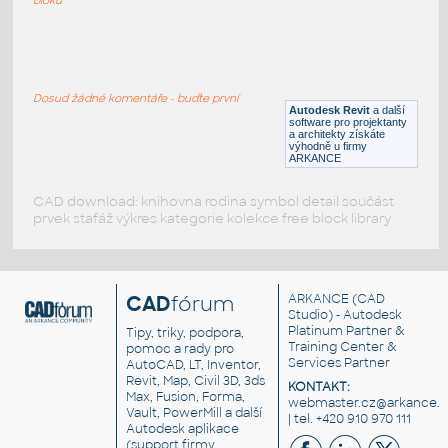
Bazén
:
Bazén
Dosud žádné komentáře - buďte první
DWG
Zábava
Autodesk Revit
a další
software pro projektanty
a architekty získáte
výhodně u firmy
ARKANCE
CAD download: knihovna rodina symbol detail součást
prvek stafáž výkres kategorie kolekce free block library
CAD
fórum
ARKANCE
(CAD
Studio) - Autodesk
Platinum Partner &
Tipy, triky, podpora,
Training Center &
pomoc a rady pro
Services Partner
AutoCAD, LT, Inventor,
Revit, Map, Civil 3D, 3ds
KONTAKT:
Max, Fusion, Forma,
webmaster.cz@arkance.w
Vault, PowerMill a další
| tel. +420 910 970 111
Autodesk aplikace
(support firmy