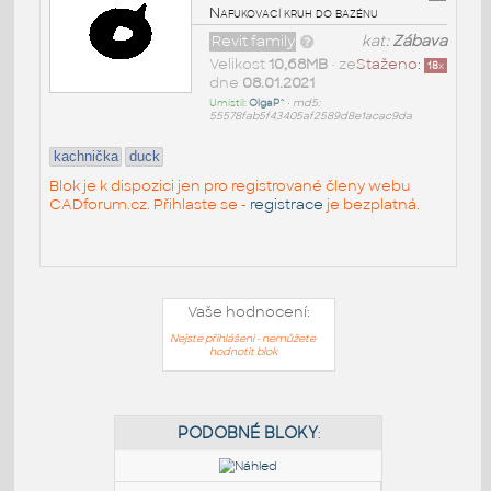
Nafukovací kruh do bazénu
Revit family
kat:
Zábava
Velikost
10,68MB
• ze
Staženo:
18
x
dne
08.01.2021
Umístil:
OlgaP^
•
md5:
55578fab5f43405af2589d8e1acac9da
kachnička
duck
Blok je k dispozici jen pro registrované členy webu
CADforum.cz. Přihlaste se -
registrace
je bezplatná.
Vaše hodnocení:
Nejste přihlášeni - nemůžete
hodnotit blok