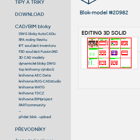
TIPY A TRIKY
Blok-model #20982
DOWNLOAD
CAD/BIM bloky
EDITING 3D SOLID
DWG bloky AutoCADu
RFA rodiny Revitu
IPT součásti Inventoru
F3D součásti Fusion360
3D CAD modely
dynamické bloky DWG
top knihovny výrobců
knihovna AEC Data
knihovna RUG-CADstudio
knihovna WATG
knihovna TDCZ
knihovna BIMproject
PARTcommunity
--
přidat blok - upload
PŘEVODNÍKY