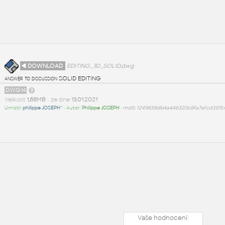
◄ DOWNLOAD
EDITING_3D_SOLID.dwg
answer to discussion SOLID EDITING
DWG14
Velikost
1,68MB
• ze dne
13.01.2021
Umístil:
philippe JOSEPH^
• Autor:
Philippe JOSEPH
•
md5: 1249838db4a446320c9fa7afcd3515
Vaše hodnocení: