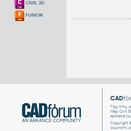
CIVIL 3D
FUSION
CAD download: knihovna rodina symbol detai
CAD
fó
Tipy, triky
Map, Civil 
aplikace (
Copyright 
soukromí, 