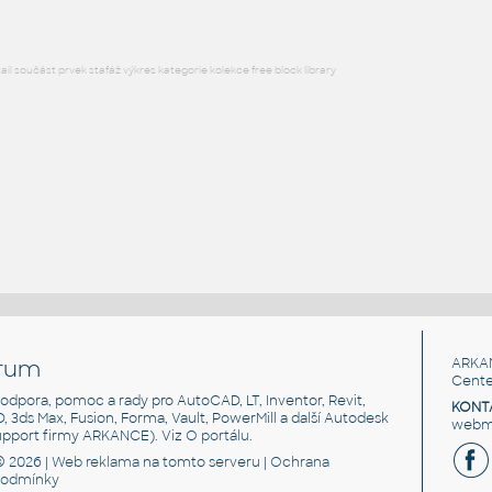
l součást prvek stafáž výkres kategorie kolekce free block library
rum
ARKA
Cente
, podpora, pomoc a rady pro AutoCAD, LT, Inventor, Revit,
KONT
3D, 3ds Max, Fusion, Forma, Vault, PowerMill a další Autodesk
webma
support firmy ARKANCE). Viz
O portálu
.
© 2026 |
Web reklama
na tomto serveru |
Ochrana
podmínky