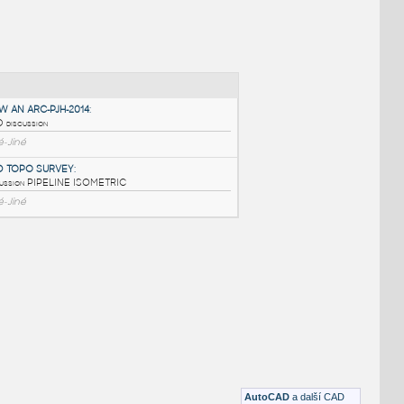
NÉ BLOKY
:
HOW TO DRAW AN ARC-PJH-2014
:
answer to CAD discussion
DWG
_Různé-Jiné
3D PIPES AND TOPO SURVEY
:
answer to discussion PIPELINE ISOMETRIC
DWG
_Různé-Jiné
AutoCAD
a další CAD