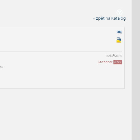
« zpět na Katalog
kat:
Formy
Staženo:
872
x
4e