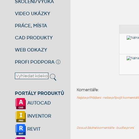
ŠKOLENÍ/VÝUKA
VIDEO UKÁZKY
PRÁCE, MÍSTA
CAD PRODUKTY
WEB ODKAZY
PROFI PODPORA
ⓘ
Komentáře:
PORTÁLY PRODUKTŮ
Nejste přihlášeni - nelze připojit komentá
AUTOCAD
INVENTOR
Dosud žádné komentáře - buďte první
REVIT