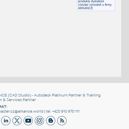
produkty Autodesk
získáte výhodně u firmy
ARKANCE
NCE
(CAD Studio) - Autodesk Platinum Partner & Training
r & Services Partner
AKT:
ster.cz@arkance.world | tel. +420 910 970 111