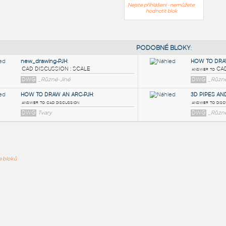
Nejste přihlášeni - nemůžete
hodnotit blok
PODOB
new_drawing-PJH
:
ře bloků
CAD DISCUSSION : SCALE
DWG
_Různé-Jiné
HOW TO DRAW AN ARC-PJH
:
answer to cad discussion
DWG
Tvary