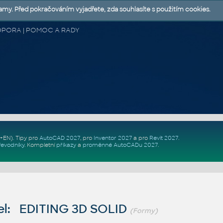
lamy. Před pokračováním vyjadřete, zda souhlasíte s použitím cookies.
 PODPORA | POMOC A RADY
Z+EN)
. Tipy pro
AutoCAD 2027
, pro
Inventor 2027
a pro
Revit 2027
.
řevodníky
.
Kompletní
příkazy
a
proměnné AutoCADu 2027
.
l: EDITING 3D SOLID
(Formy)