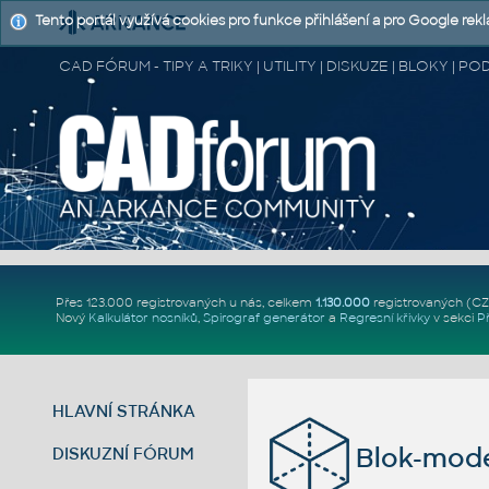
Tento portál využívá cookies pro funkce přihlášení a pro Google rek
CAD FÓRUM - TIPY A TRIKY | UTILITY | DISKUZE | BLOKY |
Přes 123.000 registrovaných u nás, celkem
1.130.000
registrovaných (C
Nový
Kalkulátor nosníků
,
Spirograf generátor
a
Regresní křivky
v sekci
P
HLAVNÍ STRÁNKA
Blok-mode
DISKUZNÍ FÓRUM