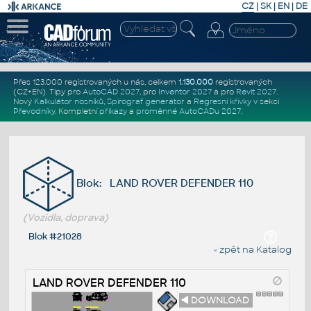
CZ
|
SK
|
EN
|
DE
Přes 123.000 registrovaných u nás, celkem
1.130.000
registrovaných
(CZ+EN)
. Tipy pro
AutoCAD 2027
, pro
Inventor 2027
a pro
Revit 2027
.
Nový
Kalkulátor nosníků
,
Spirograf generátor
a
Regresní křivky
v sekci
Převodníky
.
Kompletní
příkazy
a
proměnné AutoCADu 2027
.
Blok: LAND ROVER DEFENDER 110
(Vozidla, doprava)
Blok #21028
« zpět na Katalog
LAND ROVER DEFENDER 110
◄ DOWNLOAD