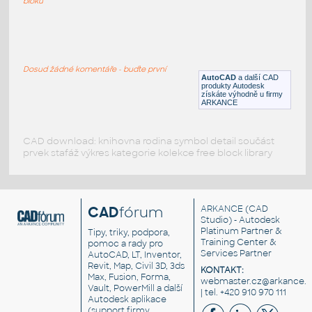
bloků
LAND-ROVER-1FE
:
Land Rover Discovery - zepředu
Dosud žádné komentáře - buďte první
DWG
Vozidla, doprava
AutoCAD
a další CAD
produkty Autodesk
získáte výhodně u firmy
ARKANCE
CAD download: knihovna rodina symbol detail součást
prvek stafáž výkres kategorie kolekce free block library
CAD
fórum
ARKANCE
(CAD
Studio) - Autodesk
Platinum Partner &
Tipy, triky, podpora,
Training Center &
pomoc a rady pro
Services Partner
AutoCAD, LT, Inventor,
Revit, Map, Civil 3D, 3ds
KONTAKT:
Max, Fusion, Forma,
webmaster.cz@arkance.w
Vault, PowerMill a další
| tel. +420 910 970 111
Autodesk aplikace
(support firmy