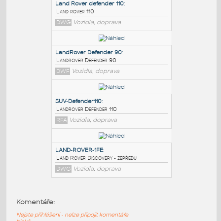
PODOBNÉ BLOKY
:
Land Rover defender 110
:
Land rover 110
DWG
Vozidla, doprava
LandRover Defender 90
:
Landrover Defender 90
DWF
Vozidla, doprava
SUV-Defender110
:
Komentáře:
Landrover Defender 110
Nejste přihlášeni - nelze připojit komentáře
RFA
Vozidla, doprava