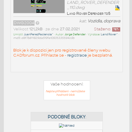
LAND_ROVER_DEFENDER
_110.dwg
Land Rover Defender td5
kat:
Vozidla, doprava
DWG2004
Velikost
121,2kB
• ze dne
27.02.2021
Staženo:
787
x
Umístil:
JuanPerezPaciencia^
• Autor:
Jorge Defender
• Výrobce:
Land Rover^
•
md5: d8f7b811829da519fe10935335594c0b
Blok je k dispozici jen pro registrované členy webu
CADforum.cz. Přihlaste se -
registrace
je bezplatná.
Vaše hodnocení:
Nejste přihlášeni - nemůžete
hodnotit blok