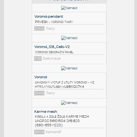
PODOBNÉ BLOKY
:
Voronoi-pendant
:
Přívěšek - voronoi tvary
DWG
Tvary
Voronoi_128_Cells-V2
:
Voronoi dekorační panel
F3D
Dekorace