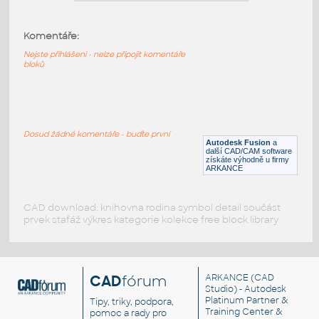
Voronoi
:
Ukázkový výstup z utility Voronoi - viz
https://youtu.be/-vUbBKQs7K4
Komentáře:
DWG
Tvary
Nejste přihlášeni - nelze připojit komentáře
bloků
Karme mesh
:
Křesla a židle Židle KARME MESH
UNSPSC:56101504 SfB:820
Dosud žádné komentáře - buďte první
(690×655×1220)
Autodesk Fusion
a
další CAD/CAM software
DWG
Kancelář
získáte výhodně u firmy
ARKANCE
CAD download: knihovna rodina symbol detail součást
prvek stafáž výkres kategorie kolekce free block library
CAD
fórum
ARKANCE
(CAD
Studio) - Autodesk
Platinum Partner &
Tipy, triky, podpora,
Training Center &
pomoc a rady pro