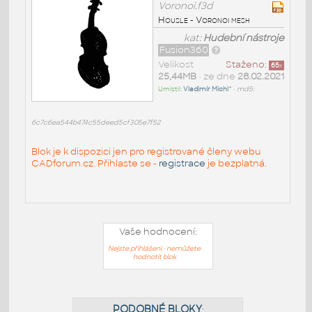
Voronoi.f3d
Housle - Voronoi mesh
kat:
Hudební nástroje
Fusion360
Velikost
Staženo:
65
x
25,44MB
• ze dne
28.02.2021
Umístil:
Vladimír Michl^
•
md5:
6c7c6ea544b474c55deed5cf305e7f52
Blok je k dispozici jen pro registrované členy webu
CADforum.cz. Přihlaste se -
registrace
je bezplatná.
Vaše hodnocení:
Nejste přihlášeni - nemůžete
hodnotit blok