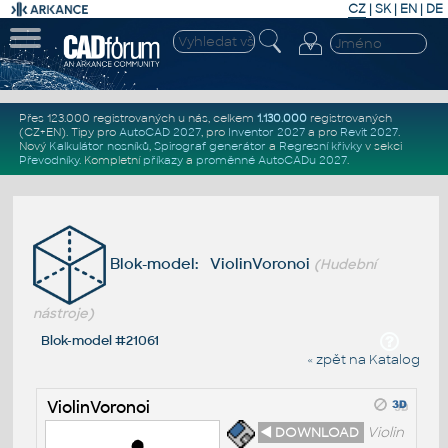
CZ
|
SK
|
EN
|
DE
Přes 123.000 registrovaných u nás, celkem
1.130.000
registrovaných
(CZ+EN)
. Tipy pro
AutoCAD 2027
, pro
Inventor 2027
a pro
Revit 2027
.
Nový
Kalkulátor nosníků
,
Spirograf generátor
a
Regresní křivky
v sekci
Převodníky
.
Kompletní
příkazy
a
proměnné AutoCADu 2027
.
Blok-model: ViolinVoronoi
(Hudební
nástroje)
Blok-model #21061
« zpět na Katalog
ViolinVoronoi
◄ DOWNLOAD
Violin