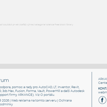
RFA
Ložnice
l součást prvek stafáž výkres kategorie kolekce free block library
rum
ARKA
Cente
, podpora, pomoc a rady pro AutoCAD, LT, Inventor, Revit,
KONT
3D, 3ds Max, Fusion, Forma, Vault, PowerMill a další Autodesk
webma
support firmy ARKANCE). Viz
O portálu
.
© 2026 |
Web reklama
na tomto serveru |
Ochrana
podmínky