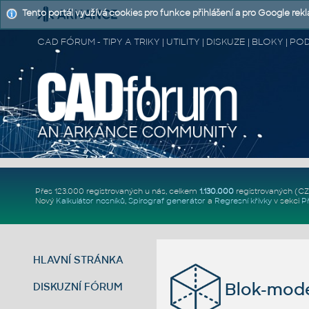
Tento portál využívá cookies pro funkce přihlášení a pro Google rek
CAD FÓRUM - TIPY A TRIKY | UTILITY | DISKUZE | BLOKY |
Přes 123.000 registrovaných u nás, celkem
1.130.000
registrovaných (C
Nový
Kalkulátor nosníků
,
Spirograf generátor
a
Regresní křivky
v sekci
P
HLAVNÍ STRÁNKA
Blok-mod
DISKUZNÍ FÓRUM