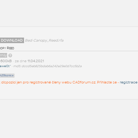
 DOWNLOAD
Bed-Canopy_Reed.rfa
opy Reed
amily
t
600kB
• ze dne
11.04.2021
awelSt^
•
md5: dccd5eb825bdab6a242e29e0d7cc5b2a
20loznice
 k dispozici jen pro registrované členy webu CADforum.cz. Přihlaste se -
registrace