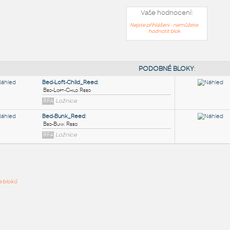
Vaše hodnocení:
Nejste přihlášeni - nemůžete
hodnotit blok
PODOB
Bed-Loft-Child_Reed
:
ře bloků
Bed-Loft-Child Reed
RFA
Ložnice
Bed-Bunk_Reed
:
Bed-Bunk Reed