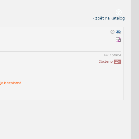
« zpět na Katalog
kat:
Ložnice
Staženo:
20
x
je bezplatná.