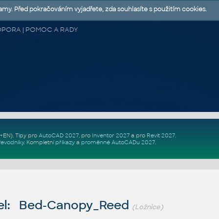
lamy. Před pokračováním vyjadřete, zda souhlasíte s použitím cookies.
 PODPORA | POMOC A RADY
Z+EN)
. Tipy pro
AutoCAD 2027
, pro
Inventor 2027
a pro
Revit 2027
.
řevodníky
.
Kompletní
příkazy
a
proměnné AutoCADu 2027
.
el: Bed-Canopy_Reed
(Ložnice)