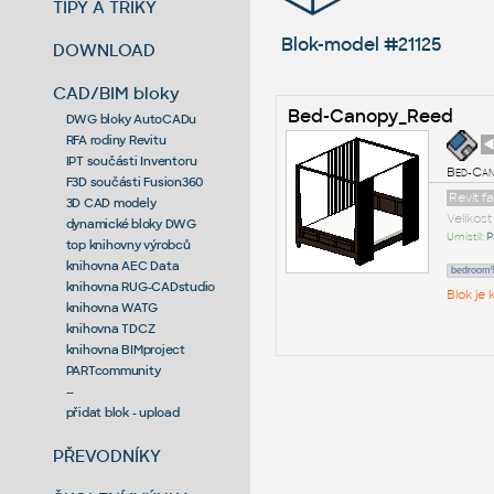
TIPY A TRIKY
Blok-model #21125
DOWNLOAD
CAD/BIM bloky
Bed-Canopy_Reed
DWG bloky AutoCADu
RFA rodiny Revitu
◄
IPT součásti Inventoru
Bed-Can
F3D součásti Fusion360
Revit f
3D CAD modely
Velikos
dynamické bloky DWG
Umístil:
P
top knihovny výrobců
knihovna AEC Data
bedroom%
knihovna RUG-CADstudio
Blok je
knihovna WATG
knihovna TDCZ
knihovna BIMproject
PARTcommunity
--
přidat blok - upload
PŘEVODNÍKY