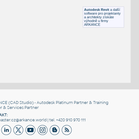
RFA
Ložnice
Autodesk Revit
a další
software pro projektanty
a architekty získáte
výhodně u firmy
ARKANCE
NCE
(CAD Studio) - Autodesk Platinum Partner & Training
r & Services Partner
AKT:
ster.cz@arkance.world | tel. +420 910 970 111