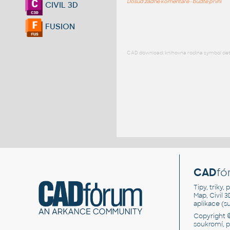
Dosud žádné komentáře - buďte první
CIVIL 3D
FUSION
CAD download: knihovna rodina symbol detai
CAD
fó
Tipy, triky
Map, Civil 
aplikace (
Copyright 
soukromí, 