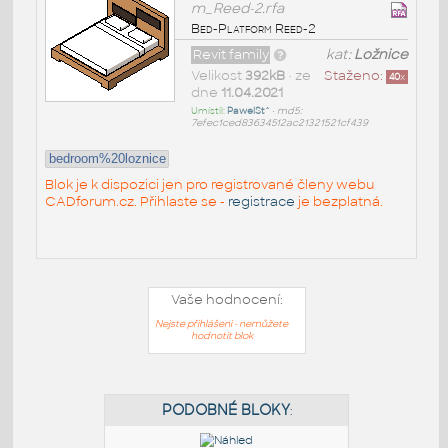
m_Reed-2.rfa
Bed-Platform Reed-2
Revit family
kat:
Ložnice
Velikost
392kB
• ze
Staženo:
40
x
dne
11.04.2021
Umístil:
PawelSt^
•
md5:
7efec1ced83634512ac21321521cf439
bedroom%20loznice
Blok je k dispozici jen pro registrované členy webu
CADforum.cz. Přihlaste se -
registrace
je bezplatná.
Vaše hodnocení:
Nejste přihlášeni - nemůžete
hodnotit blok