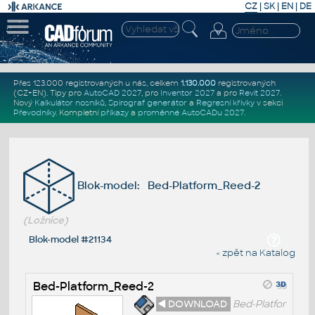
CZ
|
SK
|
EN
|
DE
Přes 123.000 registrovaných u nás, celkem
1.130.000
registrovaných
(CZ+EN)
. Tipy pro
AutoCAD 2027
, pro
Inventor 2027
a pro
Revit 2027
.
Nový
Kalkulátor nosníků
,
Spirograf generátor
a
Regresní křivky
v sekci
Převodníky
.
Kompletní
příkazy
a
proměnné AutoCADu 2027
.
Blok-model: Bed-Platform_Reed-2
(Ložnice)
Blok-model #21134
« zpět na Katalog
Bed-Platform_Reed-2
◄ DOWNLOAD
Bed-Platfor