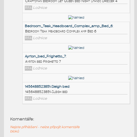
PODOBNÉ BLOKY
:
Craftsman_Bedroom_Set_Queen_Bed_Night_Stands
Craftsman Bedroom Set Queen Bed Night Stands Dresser 
RFA
Ložnice
Bedroom_Teak_Headboard_Complex_amp_Bed_6
:
Bedroom Teak Headboard Complex amp Bed 6
RFA
Ložnice
Ayrton_bed_Frighetto_7
:
Komentáře:
Ayrton bed Frighetto 7
Nejste přihlášeni - nelze připojit komentáře
RFA
Ložnice
bloků