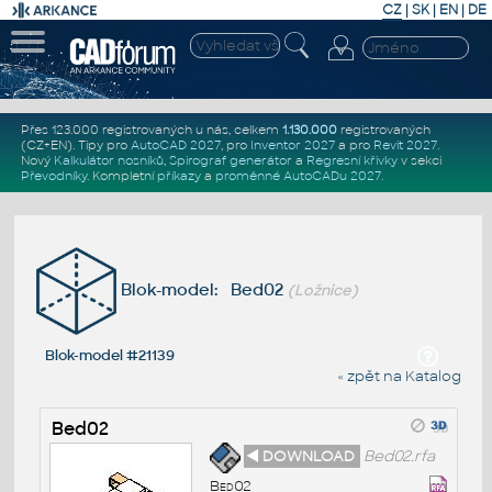
CZ
|
SK
|
EN
|
DE
Přes 123.000 registrovaných u nás, celkem
1.130.000
registrovaných
(CZ+EN)
. Tipy pro
AutoCAD 2027
, pro
Inventor 2027
a pro
Revit 2027
.
Nový
Kalkulátor nosníků
,
Spirograf generátor
a
Regresní křivky
v sekci
Převodníky
.
Kompletní
příkazy
a
proměnné AutoCADu 2027
.
Blok-model: Bed02
(Ložnice)
Blok-model #21139
« zpět na Katalog
Bed02
◄ DOWNLOAD
Bed02.rfa
Bed02