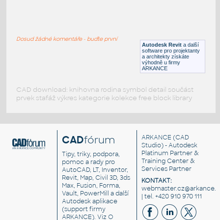
1456488523851-Sleigh bed
:
1456488523851-Sleigh bed
Dosud žádné komentáře - buďte první
RFA
Ložnice
Autodesk Revit
a další
software pro projektanty
a architekty získáte
výhodně u firmy
ARKANCE
CAD download: knihovna rodina symbol detail součást
prvek stafáž výkres kategorie kolekce free block library
CAD
fórum
ARKANCE
(CAD
Studio) - Autodesk
Platinum Partner &
Tipy, triky, podpora,
Training Center &
pomoc a rady pro
Services Partner
AutoCAD, LT, Inventor,
Revit, Map, Civil 3D, 3ds
KONTAKT:
Max, Fusion, Forma,
webmaster.cz@arkance.w
Vault, PowerMill a další
| tel. +420 910 970 111
Autodesk aplikace
(support firmy
ARKANCE). Viz
O