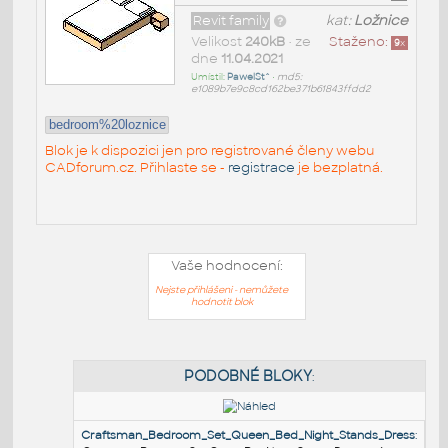
Revit family
kat:
Ložnice
Velikost
240kB
• ze
Staženo:
9
x
dne
11.04.2021
Umístil:
PawelSt^
•
md5:
e1089b7e9c8cd162be371b61843ffdd2
bedroom%20loznice
Blok je k dispozici jen pro registrované členy webu
CADforum.cz. Přihlaste se -
registrace
je bezplatná.
Vaše hodnocení:
Nejste přihlášeni - nemůžete
hodnotit blok