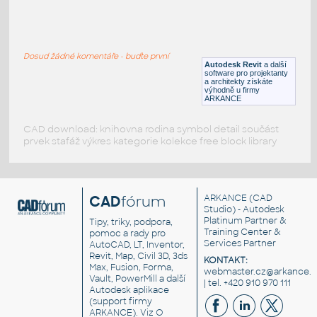
1456488523851-Sleigh bed
:
1456488523851-Sleigh bed
Dosud žádné komentáře - buďte první
RFA
Ložnice
Autodesk Revit
a další
software pro projektanty
a architekty získáte
výhodně u firmy
ARKANCE
CAD download: knihovna rodina symbol detail součást
prvek stafáž výkres kategorie kolekce free block library
CAD
fórum
ARKANCE
(CAD
Studio) - Autodesk
Platinum Partner &
Tipy, triky, podpora,
Training Center &
pomoc a rady pro
Services Partner
AutoCAD, LT, Inventor,
Revit, Map, Civil 3D, 3ds
KONTAKT:
Max, Fusion, Forma,
webmaster.cz@arkance.w
Vault, PowerMill a další
| tel. +420 910 970 111
Autodesk aplikace
(support firmy
ARKANCE). Viz
O