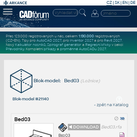
CZ
|
SK
|
EN
|
DE
Přes 123.000 registrovaných u nás, celkem
1.130.000
registrovaných
(CZ+EN)
. Tipy pro
AutoCAD 2027
, pro
Inventor 2027
a pro
Revit 2027
.
Nový
Kalkulátor nosníků
,
Spirograf generátor
a
Regresní křivky
v sekci
Převodníky
.
Kompletní
příkazy
a
proměnné AutoCADu 2027
.
Blok-model: Bed03
(Ložnice)
Blok-model #21140
« zpět na Katalog
Bed03
◄ DOWNLOAD
Bed03.rfa
Bed03