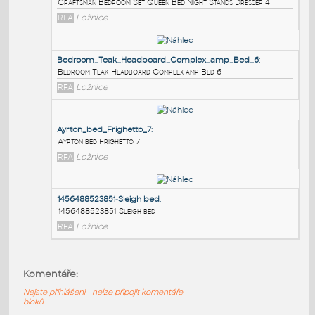
PODOBNÉ BLOKY
:
Craftsman_Bedroom_Set_Queen_Bed_Night_Stands
Craftsman Bedroom Set Queen Bed Night Stands Dresser 
RFA
Ložnice
Bedroom_Teak_Headboard_Complex_amp_Bed_6
:
Bedroom Teak Headboard Complex amp Bed 6
RFA
Ložnice
Ayrton_bed_Frighetto_7
:
Komentáře:
Ayrton bed Frighetto 7
Nejste přihlášeni - nelze připojit komentáře
RFA
Ložnice
bloků