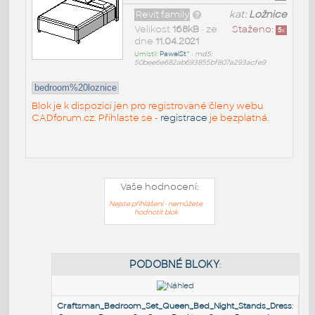
Revit family
kat:
Ložnice
Velikost
168kB
• ze
Staženo:
5
x
dne
11.04.2021
Umístil:
PawelSt^
•
md5:
50bee6e682ab693855bf807a293acfe9
bedroom%20loznice
Blok je k dispozici jen pro registrované členy webu
CADforum.cz. Přihlaste se -
registrace
je bezplatná.
Vaše hodnocení:
Nejste přihlášeni - nemůžete
hodnotit blok