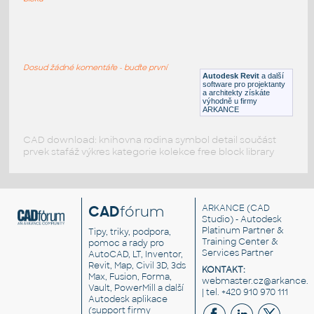
Bed_-_Large_Sizes
:
Bed - Large Sizes
Dosud žádné komentáře - buďte první
RFA
Ložnice
Autodesk Revit
a další
software pro projektanty
a architekty získáte
výhodně u firmy
ARKANCE
CAD download: knihovna rodina symbol detail součást
prvek stafáž výkres kategorie kolekce free block library
CAD
fórum
ARKANCE
(CAD
Studio) - Autodesk
Platinum Partner &
Tipy, triky, podpora,
Training Center &
pomoc a rady pro
Services Partner
AutoCAD, LT, Inventor,
Revit, Map, Civil 3D, 3ds
KONTAKT:
Max, Fusion, Forma,
webmaster.cz@arkance.w
Vault, PowerMill a další
| tel. +420 910 970 111
Autodesk aplikace
(support firmy