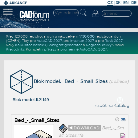
CZ
|
SK
|
EN
|
DE
Přes 123.000 registrovaných u nás, celkem
1.130.000
registrovaných
(CZ+EN)
. Tipy pro
AutoCAD 2027
, pro
Inventor 2027
a pro
Revit 2027
.
Nový
Kalkulátor nosníků
,
Spirograf generátor
a
Regresní křivky
v sekci
Převodníky
.
Kompletní
příkazy
a
proměnné AutoCADu 2027
.
Blok-model: Bed_-_Small_Sizes
(Ložnice)
Blok-model #21149
« zpět na Katalog
Bed_-_Small_Sizes
◄ DOWNLOAD
Bed_-_Sm
all_Sizes.rfa