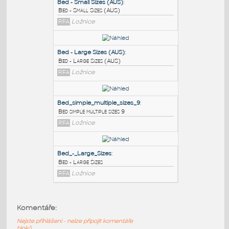
PODOBNÉ BLOKY
:
Bed - Small Sizes (AUS)
:
Bed - Small Sizes (AUS)
RFA
Ložnice
Bed - Large Sizes (AUS)
:
Bed - Large Sizes (AUS)
RFA
Ložnice
Bed_simple_multiple_sizes_9
:
Komentáře:
Bed simple multiple sizes 9
Nejste přihlášeni - nelze připojit komentáře
RFA
Ložnice
bloků