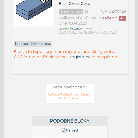
Bed - Small Sizes
Revit family
kat:
Ložnice
Velikost
200kB
• ze
Staženo:
44
x
dne
11.04.2021
Umístil:
PawelSt^
•
md5:
01e3461b0dfdbc13b99e4ee1cd2d49b3
bedroom%20loznice
Blok je k dispozici jen pro registrované členy webu
CADforum.cz. Přihlaste se -
registrace
je bezplatná.
Vaše hodnocení:
Nejste přihlášeni - nemůžete
hodnotit blok