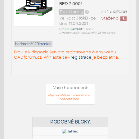
BED 7.0001
Revit family
kat:
Ložnice
Velikost
316kB
• ze
Staženo:
13
x
dne
11.04.2021
Umístil:
PawelSt^
•
md5:
27f5a6e95db195d2b7bf378f7ca8a74b
bedroom%20loznice
Blok je k dispozici jen pro registrované členy webu
CADforum.cz. Přihlaste se -
registrace
je bezplatná.
Vaše hodnocení:
Nejste přihlášeni - nemůžete
hodnotit blok