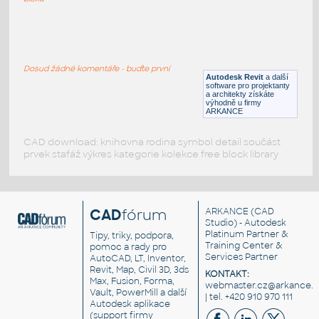
Ayrton_bed_Frighetto_7
:
Ayrton bed Frighetto 7
Dosud žádné komentáře - buďte první
RFA
Ložnice
Autodesk Revit
a další
software pro projektanty
a architekty získáte
výhodně u firmy
ARKANCE
CAD download: knihovna rodina symbol detail součást
prvek stafáž výkres kategorie kolekce free block library
CAD
fórum
ARKANCE
(CAD
Studio) - Autodesk
Platinum Partner &
Tipy, triky, podpora,
Training Center &
pomoc a rady pro
Services Partner
AutoCAD, LT, Inventor,
Revit, Map, Civil 3D, 3ds
KONTAKT:
Max, Fusion, Forma,
webmaster.cz@arkance.w
Vault, PowerMill a další
| tel. +420 910 970 111
Autodesk aplikace
(support firmy