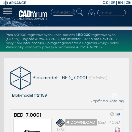
CZ
|
SK
|
EN
|
DE
Přes 123.000 registrovaných u nás, celkem
1.130.000
registrovaných
(CZ+EN)
. Tipy pro
AutoCAD 2027
, pro
Inventor 2027
a pro
Revit 2027
.
Nový
Kalkulátor nosníků
,
Spirograf generátor
a
Regresní křivky
v sekci
Převodníky
.
Kompletní
příkazy
a
proměnné AutoCADu 2027
.
Blok-model: BED_7.0001
(Ložnice)
Blok-model #21159
« zpět na Katalog
BED_7.0001
◄ DOWNLOAD
BED_7.000
1.rfa