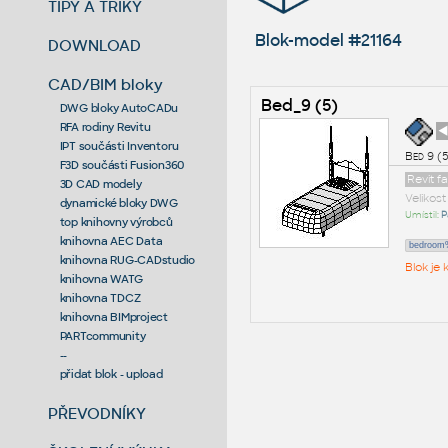
TIPY A TRIKY
Blok-model #21164
DOWNLOAD
CAD/BIM bloky
Bed_9 (5)
DWG bloky AutoCADu
RFA rodiny Revitu
◄
IPT součásti Inventoru
Bed 9 (
F3D součásti Fusion360
Revit f
3D CAD modely
Velikos
dynamické bloky DWG
Umístil:
P
top knihovny výrobců
knihovna AEC Data
bedroom%
knihovna RUG-CADstudio
Blok je
knihovna WATG
knihovna TDCZ
knihovna BIMproject
PARTcommunity
--
přidat blok - upload
PŘEVODNÍKY