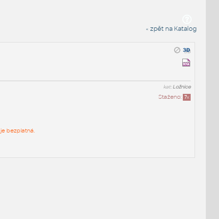
« zpět na Katalog
kat:
Ložnice
Staženo:
7
x
je bezplatná.