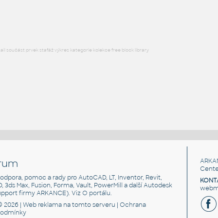
RFA
Ložnice
l součást prvek stafáž výkres kategorie kolekce free block library
rum
ARKA
Cente
, podpora, pomoc a rady pro AutoCAD, LT, Inventor, Revit,
KONT
3D, 3ds Max, Fusion, Forma, Vault, PowerMill a další Autodesk
webma
support firmy ARKANCE). Viz
O portálu
.
© 2026 |
Web reklama
na tomto serveru |
Ochrana
podmínky