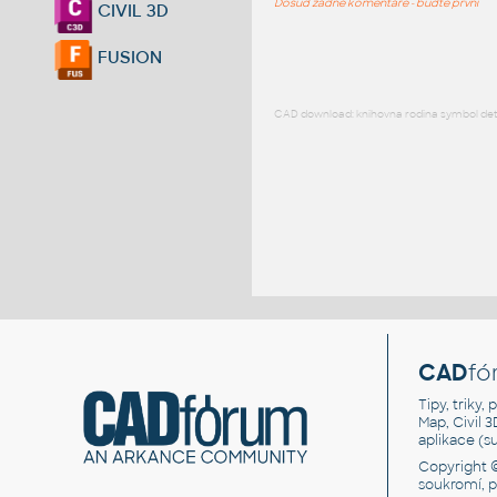
Dosud žádné komentáře - buďte první
CIVIL 3D
FUSION
CAD download: knihovna rodina symbol detai
CAD
fó
Tipy, triky
Map, Civil 
aplikace (
Copyright 
soukromí, 