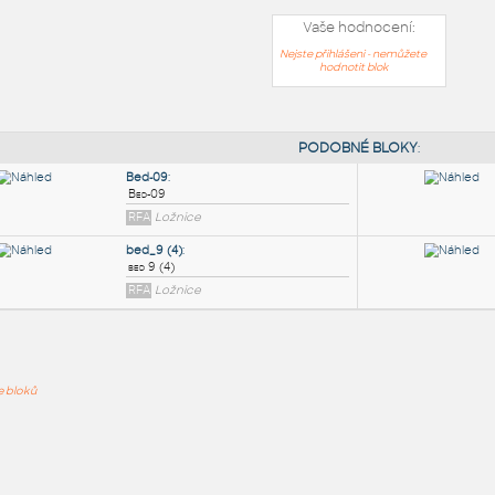
Vaše hodnocení:
Nejste přihlášeni - nemůžete
hodnotit blok
PODOB
Bed-09
:
ře bloků
Bed-09
RFA
Ložnice
bed_9 (4)
:
bed 9 (4)