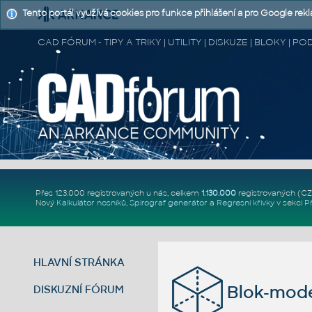
Tento portál využívá cookies pro funkce přihlášení a pro Google rek
CAD FÓRUM - TIPY A TRIKY | UTILITY | DISKUZE | BLOKY |
Přes 123.000 registrovaných u nás, celkem
1.130.000
registrovaných (C
Nový
Kalkulátor nosníků
,
Spirograf generátor
a
Regresní křivky
v sekci
P
HLAVNÍ STRÁNKA
Blok-mode
DISKUZNÍ FÓRUM