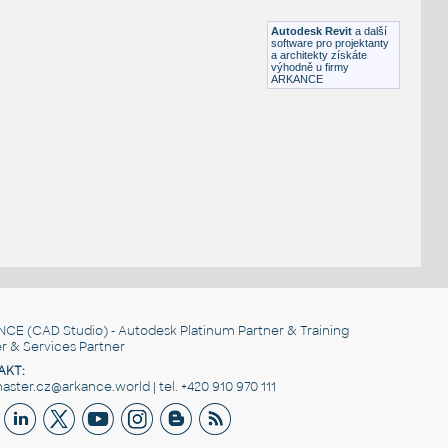
RFA
Ložnice
Autodesk Revit
a další
software pro projektanty
a architekty získáte
výhodně u firmy
ARKANCE
NCE
(CAD Studio) - Autodesk Platinum Partner & Training
r & Services Partner
AKT:
ster.cz@arkance.world | tel. +420 910 970 111