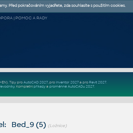
lamy. Před pokračováním vyjadřete, zda souhlasíte s použitím cookies.
 PODPORA | POMOC A RADY
Z+EN)
. Tipy pro
AutoCAD 2027
, pro
Inventor 2027
a pro
Revit 2027
.
řevodníky
.
Kompletní
příkazy
a
proměnné AutoCADu 2027
.
l: Bed_9 (5)
(Ložnice)