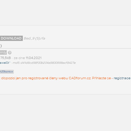
 DOWNLOAD
Bed_9 (5).rfa
5)
amily
t
75,5kB
• ze dne
11.04.2021
awelSt^
•
md5: d41d8cd98f00b204e9800998ecf8427e
20loznice
 k dispozici jen pro registrované členy webu CADforum.cz. Přihlaste se -
registrace