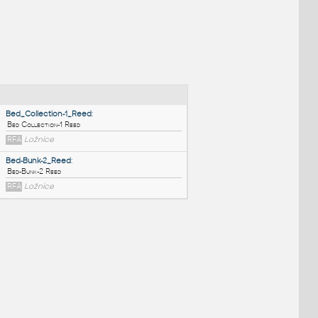
NÉ BLOKY
:
Bed_Collection-1_Reed
:
Bed Collection-1 Reed
RFA
Ložnice
Bed-Bunk-2_Reed
:
Bed-Bunk-2 Reed