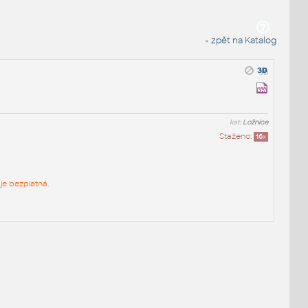
« zpět na Katalog
kat:
Ložnice
Staženo:
16
x
je bezplatná.