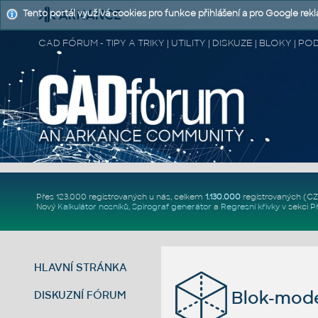
Tento portál využívá cookies pro funkce přihlášení a pro Google rek
CAD FÓRUM - TIPY A TRIKY | UTILITY | DISKUZE | BLOKY |
Přes 123.000 registrovaných u nás, celkem
1.130.000
registrovaných (C
Nový
Kalkulátor nosníků
,
Spirograf generátor
a
Regresní křivky
v sekci
P
HLAVNÍ STRÁNKA
Blok-mode
DISKUZNÍ FÓRUM