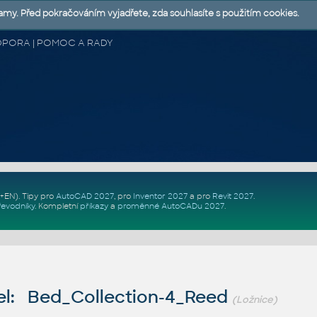
lamy. Před pokračováním vyjadřete, zda souhlasíte s použitím cookies.
 PODPORA | POMOC A RADY
Z+EN)
. Tipy pro
AutoCAD 2027
, pro
Inventor 2027
a pro
Revit 2027
.
řevodníky
.
Kompletní
příkazy
a
proměnné AutoCADu 2027
.
l: Bed_Collection-4_Reed
(Ložnice)