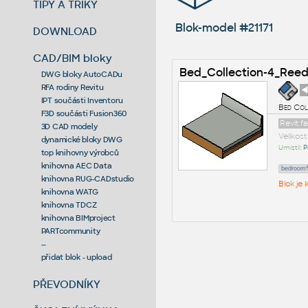
TIPY A TRIKY
Blok-model #21171
DOWNLOAD
CAD/BIM bloky
Bed_Collection-4_Ree
DWG bloky AutoCADu
RFA rodiny Revitu
◄
IPT součásti Inventoru
Bed Col
F3D součásti Fusion360
Revit f
3D CAD modely
Velikos
dynamické bloky DWG
Umístil:
P
top knihovny výrobců
knihovna AEC Data
bedroom%
knihovna RUG-CADstudio
Blok je
knihovna WATG
knihovna TDCZ
knihovna BIMproject
PARTcommunity
--
přidat blok - upload
PŘEVODNÍKY