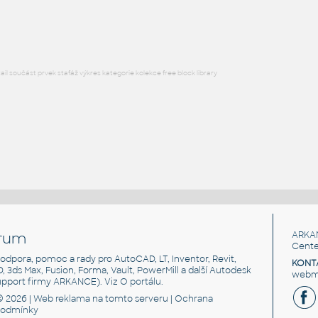
RFA
Ložnice
l součást prvek stafáž výkres kategorie kolekce free block library
rum
ARKA
Cente
, podpora, pomoc a rady pro AutoCAD, LT, Inventor, Revit,
KONT
3D, 3ds Max, Fusion, Forma, Vault, PowerMill a další Autodesk
webma
support firmy ARKANCE). Viz
O portálu
.
© 2026 |
Web reklama
na tomto serveru |
Ochrana
podmínky