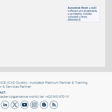
RFA
Ložnice
Autodesk Revit
a další
software pro projektanty
a architekty získáte
výhodně u firmy
ARKANCE
NCE
(CAD Studio) - Autodesk Platinum Partner & Training
r & Services Partner
AKT:
ster.cz@arkance.world | tel. +420 910 970 111