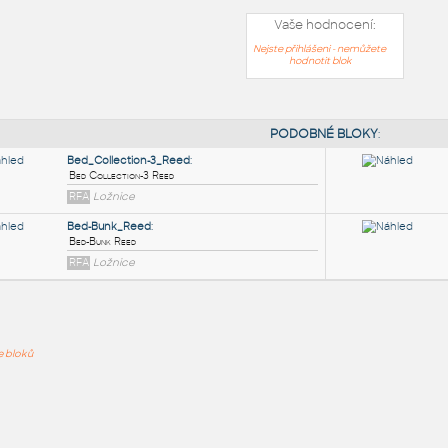
Vaše hodnocení:
Nejste přihlášeni - nemůžete
hodnotit blok
PODOB
Bed_Collection-3_Reed
:
ře bloků
Bed Collection-3 Reed
RFA
Ložnice
Bed-Bunk_Reed
:
Bed-Bunk Reed