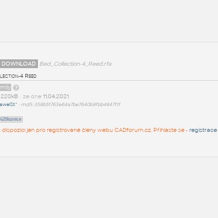
d
 DOWNLOAD
Bed_Collection-4_Reed.rfa
lection-4 Reed
amily
t
220kB
• ze dne
11.04.2021
awelSt^
•
md5: 358b51763e64a7be7640b9fbb4847f1f
20loznice
 k dispozici jen pro registrované členy webu CADforum.cz. Přihlaste se -
registrace