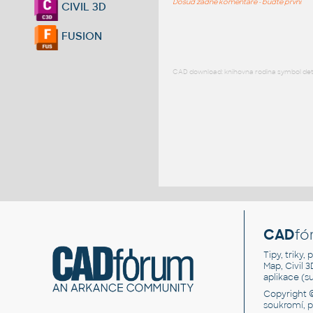
Dosud žádné komentáře - buďte první
CIVIL 3D
FUSION
CAD download: knihovna rodina symbol detai
CAD
fó
Tipy, triky
Map, Civil 
aplikace (
Copyright 
soukromí, 