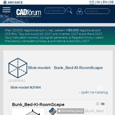
CZ
|
SK
|
EN
|
DE
Přes 123.000 registrovaných u nás, celkem
1.130.000
registrovaných
(CZ+EN)
. Tipy pro
AutoCAD 2027
, pro
Inventor 2027
a pro
Revit 2027
.
Nový
Kalkulátor nosníků
,
Spirograf generátor
a
Regresní křivky
v sekci
Převodníky
.
Kompletní
příkazy
a
proměnné AutoCADu 2027
.
Blok-model: Bunk_Bed-KI-RoomScape
(Ložnice)
Blok-model #21184
« zpět na Katalog
Bunk_Bed-KI-RoomScape
◄ DOWNLOAD
Bunk_Bed-