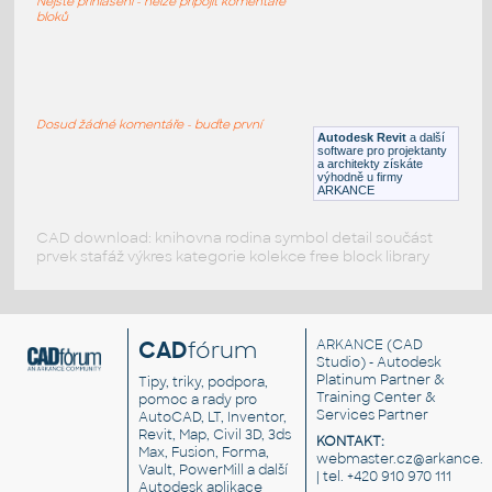
Nejste přihlášeni - nelze připojit komentáře
RFA
Ložnice
bloků
Typical_1-KI-RoomScape
:
Typical 1-KI-RoomScape
Dosud žádné komentáře - buďte první
Autodesk Revit
a další
RFA
Ložnice
software pro projektanty
a architekty získáte
výhodně u firmy
ARKANCE
CAD download: knihovna rodina symbol detail součást
prvek stafáž výkres kategorie kolekce free block library
CAD
fórum
ARKANCE
(CAD
Studio) - Autodesk
Platinum Partner &
Tipy, triky, podpora,
Training Center &
pomoc a rady pro
Services Partner
AutoCAD, LT, Inventor,
Revit, Map, Civil 3D, 3ds
KONTAKT:
Max, Fusion, Forma,
webmaster.cz@arkance.w
Vault, PowerMill a další
| tel. +420 910 970 111
Autodesk aplikace