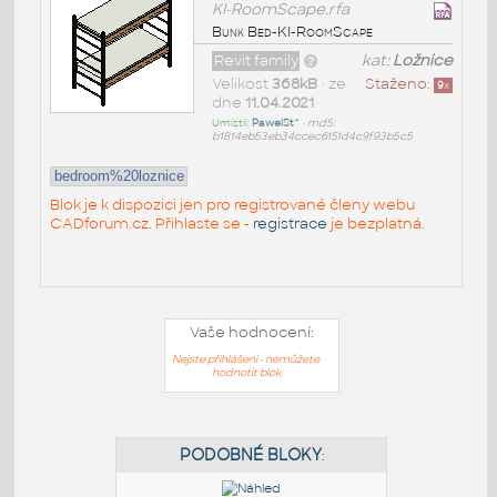
KI-RoomScape.rfa
Bunk Bed-KI-RoomScape
Revit family
kat:
Ložnice
Velikost
368kB
• ze
Staženo:
9
x
dne
11.04.2021
Umístil:
PawelSt^
•
md5:
b1814eb53eb34ccec6151d4c9f93b5c5
bedroom%20loznice
Blok je k dispozici jen pro registrované členy webu
CADforum.cz. Přihlaste se -
registrace
je bezplatná.
Vaše hodnocení:
Nejste přihlášeni - nemůžete
hodnotit blok