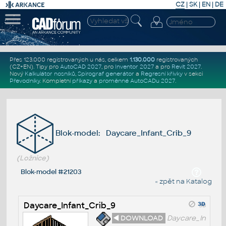
CZ
|
SK
|
EN
|
DE
Přes 123.000 registrovaných u nás, celkem
1.130.000
registrovaných
(CZ+EN)
. Tipy pro
AutoCAD 2027
, pro
Inventor 2027
a pro
Revit 2027
.
Nový
Kalkulátor nosníků
,
Spirograf generátor
a
Regresní křivky
v sekci
Převodníky
.
Kompletní
příkazy
a
proměnné AutoCADu 2027
.
Blok-model: Daycare_Infant_Crib_9
(Ložnice)
Blok-model #21203
« zpět na Katalog
Daycare_Infant_Crib_9
◄ DOWNLOAD
Daycare_In