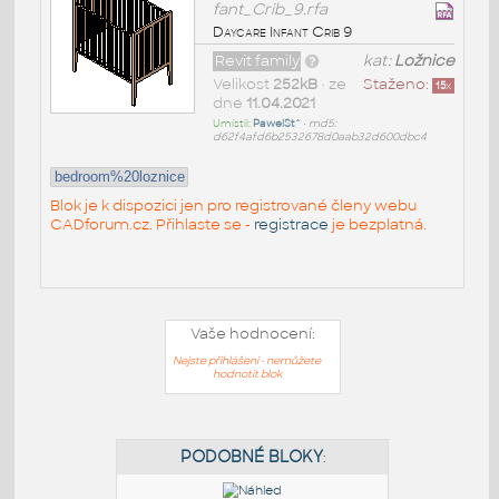
fant_Crib_9.rfa
Daycare Infant Crib 9
Revit family
kat:
Ložnice
Velikost
252kB
• ze
Staženo:
15
x
dne
11.04.2021
Umístil:
PawelSt^
•
md5:
d62f4afd6b2532678d0aab32d600dbc4
bedroom%20loznice
Blok je k dispozici jen pro registrované členy webu
CADforum.cz. Přihlaste se -
registrace
je bezplatná.
Vaše hodnocení:
Nejste přihlášeni - nemůžete
hodnotit blok