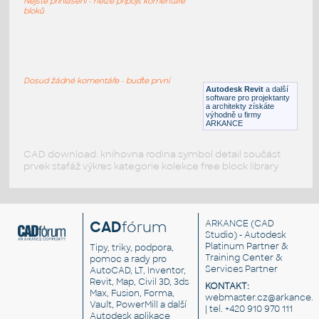
Nejste přihlášeni - nelze připojit komentáře
DWG
Ložnice
bloků
Bed-09
:
Bed-09
Dosud žádné komentáře - buďte první
Autodesk Revit
a další
RFA
Ložnice
software pro projektanty
a architekty získáte
výhodně u firmy
ARKANCE
CAD download: knihovna rodina symbol detail součást
prvek stafáž výkres kategorie kolekce free block library
CAD
fórum
ARKANCE
(CAD
Studio) - Autodesk
Platinum Partner &
Tipy, triky, podpora,
Training Center &
pomoc a rady pro
Services Partner
AutoCAD, LT, Inventor,
Revit, Map, Civil 3D, 3ds
KONTAKT:
Max, Fusion, Forma,
webmaster.cz@arkance.w
Vault, PowerMill a další
| tel. +420 910 970 111
Autodesk aplikace