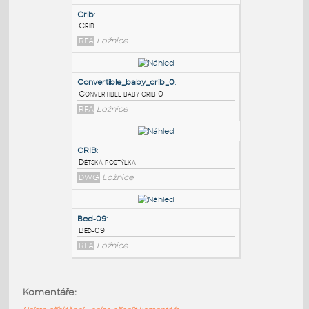
PODOBNÉ BLOKY
:
Crib
:
Crib
RFA
Ložnice
Convertible_baby_crib_0
:
Convertible baby crib 0
RFA
Ložnice
CRIB
:
Komentáře:
Dětská postýlka