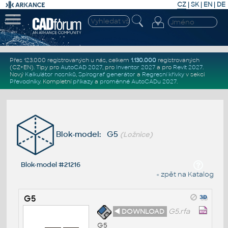
CZ
|
SK
|
EN
|
DE
Přes 123.000 registrovaných u nás, celkem
1.130.000
registrovaných
(CZ+EN)
. Tipy pro
AutoCAD 2027
, pro
Inventor 2027
a pro
Revit 2027
.
Nový
Kalkulátor nosníků
,
Spirograf generátor
a
Regresní křivky
v sekci
Převodníky
.
Kompletní
příkazy
a
proměnné AutoCADu 2027
.
Blok-model: G5
(Ložnice)
Blok-model #21216
« zpět na Katalog
G5
◄ DOWNLOAD
G5.rfa
G5