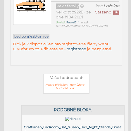
Revit family
kat:
Ložnice
Velikost
892kB
• ze
Staženo:
19
x
dne
11.04.2021
Umístil:
PawelSt^
•
md5:
627303c58b51f9475561187dd43577fa
bedroom%20loznice
Blok je k dispozici jen pro registrované členy webu
CADforum.cz. Přihlaste se -
registrace
je bezplatná.
Vaše hodnocení:
Nejste přihlášeni - nemůžete
hodnotit blok