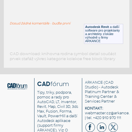
1456488523851-Sleigh bed
:
1456488523851-Sleigh bed
Dosud žádné komentáře - buďte první
RFA
Ložnice
Autodesk Revit
a další
software pro projektanty
a architekty získáte
výhodně u firmy
ARKANCE
CAD download: knihovna rodina symbol detail součást
prvek stafáž výkres kategorie kolekce free block library
CAD
fórum
ARKANCE
(CAD
Studio) - Autodesk
Platinum Partner &
Tipy, triky, podpora,
Training Center &
pomoc a rady pro
Services Partner
AutoCAD, LT, Inventor,
Revit, Map, Civil 3D, 3ds
KONTAKT:
Max, Fusion, Forma,
webmaster.cz@arkance.w
Vault, PowerMill a další
| tel. +420 910 970 111
Autodesk aplikace
(support firmy
ARKANCE). Viz
O