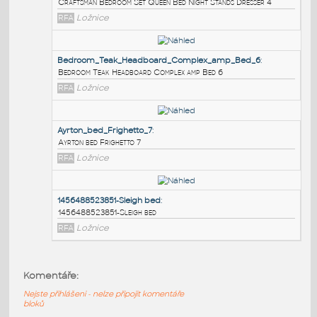
PODOBNÉ BLOKY
:
Craftsman_Bedroom_Set_Queen_Bed_Night_Stands
Craftsman Bedroom Set Queen Bed Night Stands Dresser 
RFA
Ložnice
Bedroom_Teak_Headboard_Complex_amp_Bed_6
:
Bedroom Teak Headboard Complex amp Bed 6
RFA
Ložnice
Ayrton_bed_Frighetto_7
:
Komentáře:
Ayrton bed Frighetto 7
Nejste přihlášeni - nelze připojit komentáře
RFA
Ložnice
bloků