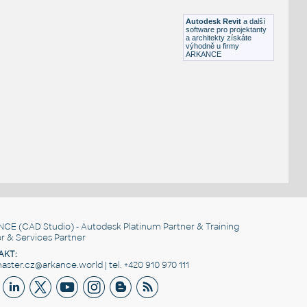
RFA
Ložnice
Autodesk Revit
a další
software pro projektanty
a architekty získáte
výhodně u firmy
ARKANCE
NCE
(CAD Studio) - Autodesk Platinum Partner & Training
r & Services Partner
AKT:
ster.cz@arkance.world | tel. +420 910 970 111