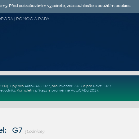
lamy. Před pokračováním vyjadřete, zda souhlasíte s použitím cookies.
 PODPORA | POMOC A RADY
Z+EN)
. Tipy pro
AutoCAD 2027
, pro
Inventor 2027
a pro
Revit 2027
.
řevodníky
.
Kompletní
příkazy
a
proměnné AutoCADu 2027
.
el: G7
(Ložnice)