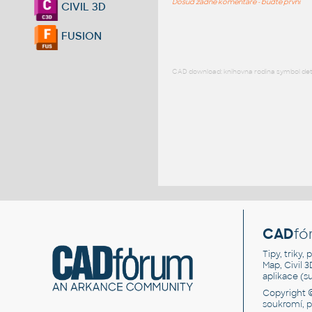
Dosud žádné komentáře - buďte první
CIVIL 3D
FUSION
CAD download: knihovna rodina symbol detai
CAD
fó
Tipy, triky
Map, Civil 
aplikace (
Copyright 
soukromí, 