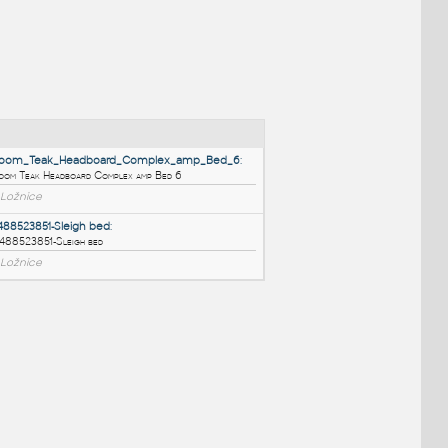
NÉ BLOKY
:
ss
:
Bedroom_Teak_Headboard_Complex_amp_Bed_6
:
Bedroom Teak Headboard Complex amp Bed 6
RFA
Ložnice
1456488523851-Sleigh bed
:
1456488523851-Sleigh bed