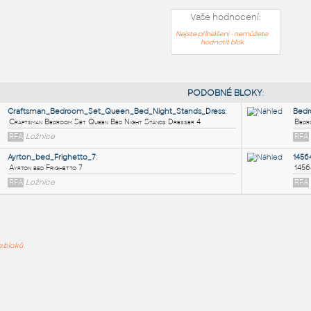
Vaše hodnocení:
Nejste přihlášeni - nemůžete
hodnotit blok
PODOB
Craftsman_Bedroom_Set_Queen_Bed_Night_Stands_Dre
ře bloků
Craftsman Bedroom Set Queen Bed Night Stands Dresser 4
RFA
Ložnice
Ayrton_bed_Frighetto_7
:
Ayrton bed Frighetto 7