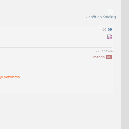
« zpět na Katalog
kat:
Ložnice
Staženo:
28
x
je bezplatná.