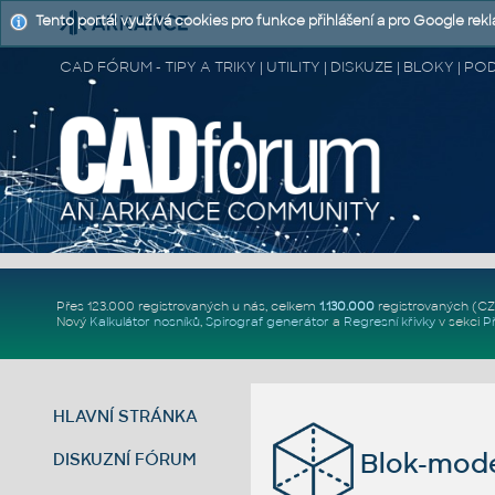
Tento portál využívá cookies pro funkce přihlášení a pro Google rek
CAD FÓRUM - TIPY A TRIKY | UTILITY | DISKUZE | BLOKY |
Přes 123.000 registrovaných u nás, celkem
1.130.000
registrovaných (C
Nový
Kalkulátor nosníků
,
Spirograf generátor
a
Regresní křivky
v sekci
P
HLAVNÍ STRÁNKA
Blok-mod
DISKUZNÍ FÓRUM