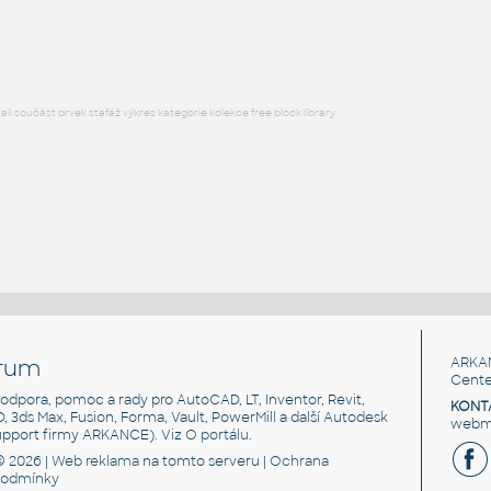
RFA
Ložnice
l součást prvek stafáž výkres kategorie kolekce free block library
rum
ARKA
Cente
, podpora, pomoc a rady pro AutoCAD, LT, Inventor, Revit,
KONT
3D, 3ds Max, Fusion, Forma, Vault, PowerMill a další Autodesk
webma
support firmy ARKANCE). Viz
O portálu
.
© 2026 |
Web reklama
na tomto serveru |
Ochrana
podmínky