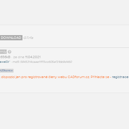
 DOWNLOAD
G7.rfa
amily
t
656kB
• ze dne
11.04.2021
awelSt^
•
md5: 5845314caae11ff5cc605af31bb9d460
20loznice
 k dispozici jen pro registrované členy webu CADforum.cz. Přihlaste se -
registrace