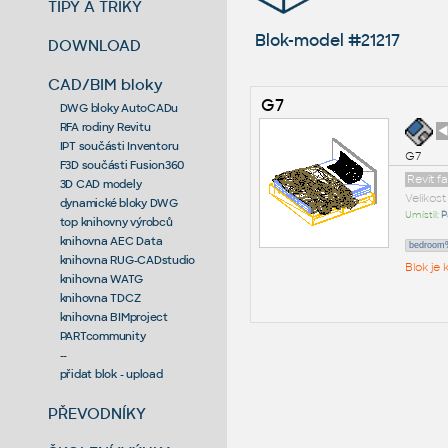
TIPY A TRIKY
Blok-model #21217
DOWNLOAD
CAD/BIM bloky
G7
DWG bloky AutoCADu
RFA rodiny Revitu
◄
IPT součásti Inventoru
G7
F3D součásti Fusion360
Revit f
3D CAD modely
Velikos
dynamické bloky DWG
Umístil:
P
top knihovny výrobců
knihovna AEC Data
bedroom%
knihovna RUG-CADstudio
Blok je
knihovna WATG
knihovna TDCZ
knihovna BIMproject
PARTcommunity
--
přidat blok - upload
PŘEVODNÍKY