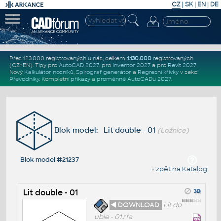
CZ
|
SK
|
EN
|
DE
Přes 123.000 registrovaných u nás, celkem
1.130.000
registrovaných
(CZ+EN)
. Tipy pro
AutoCAD 2027
, pro
Inventor 2027
a pro
Revit 2027
.
Nový
Kalkulátor nosníků
,
Spirograf generátor
a
Regresní křivky
v sekci
Převodníky
.
Kompletní
příkazy
a
proměnné AutoCADu 2027
.
Blok-model: Lit double - 01
(Ložnice)
Blok-model #21237
« zpět na Katalog
Lit double - 01
◄ DOWNLOAD
Lit do
uble - 01.rfa