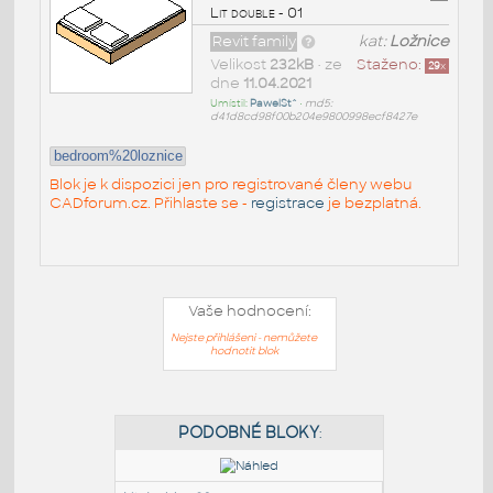
Lit double - 01
Revit family
kat:
Ložnice
Velikost
232kB
• ze
Staženo:
29
x
dne
11.04.2021
Umístil:
PawelSt^
•
md5:
d41d8cd98f00b204e9800998ecf8427e
bedroom%20loznice
Blok je k dispozici jen pro registrované členy webu
CADforum.cz. Přihlaste se -
registrace
je bezplatná.
Vaše hodnocení:
Nejste přihlášeni - nemůžete
hodnotit blok