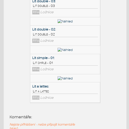
PODOBNÉ BLOKY
:
Lit double - 03
:
Lit double - 03
RFA
Ložnice
Lit double - 02
:
Lit double - 02
RFA
Ložnice
Lit simple - 01
:
Komentáře:
Lit simple - 01
Nejste přihlášeni - nelze připojit komentáře
RFA
Ložnice
bloků