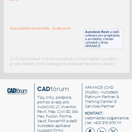
Lit a lattes
:
Lit a lattes
Dosud žádné komentáře - buďte první
RFA
Ložnice
Autodesk Revit
a další
software pro projektanty
a architekty získáte
výhodně u firmy
ARKANCE
CAD download: knihovna rodina symbol detail součást
prvek stafáž výkres kategorie kolekce free block library
CAD
fórum
ARKANCE
(CAD
Studio) - Autodesk
Platinum Partner &
Tipy, triky, podpora,
Training Center &
pomoc a rady pro
Services Partner
AutoCAD, LT, Inventor,
Revit, Map, Civil 3D, 3ds
KONTAKT:
Max, Fusion, Forma,
webmaster.cz@arkance.w
Vault, PowerMill a další
| tel. +420 910 970 111
Autodesk aplikace
(support firmy