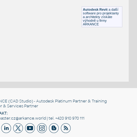
RFA
Ložnice
Autodesk Revit
a další
software pro projektanty
a architekty získáte
výhodně u firmy
ARKANCE
NCE
(CAD Studio) - Autodesk Platinum Partner & Training
r & Services Partner
AKT:
ster.cz@arkance.world | tel. +420 910 970 111