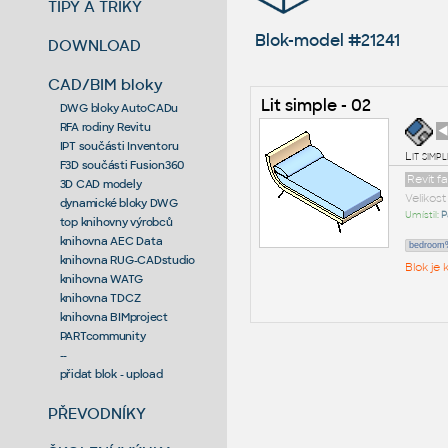
TIPY A TRIKY
Blok-model #21241
DOWNLOAD
CAD/BIM bloky
Lit simple - 02
DWG bloky AutoCADu
RFA rodiny Revitu
◄
IPT součásti Inventoru
Lit simp
F3D součásti Fusion360
Revit f
3D CAD modely
Velikos
dynamické bloky DWG
Umístil:
P
top knihovny výrobců
knihovna AEC Data
bedroom%
knihovna RUG-CADstudio
Blok je
knihovna WATG
knihovna TDCZ
knihovna BIMproject
PARTcommunity
--
přidat blok - upload
PŘEVODNÍKY