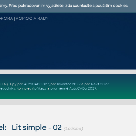
lamy. Před pokračováním vyjadřete, zda souhlasíte s použitím cookies.
 PODPORA | POMOC A RADY
Z+EN)
. Tipy pro
AutoCAD 2027
, pro
Inventor 2027
a pro
Revit 2027
.
řevodníky
.
Kompletní
příkazy
a
proměnné AutoCADu 2027
.
: Lit simple - 02
(Ložnice)