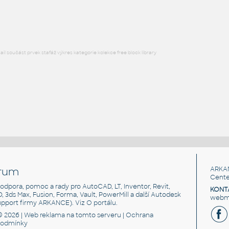
RFA
Ložnice
l součást prvek stafáž výkres kategorie kolekce free block library
rum
ARKA
Cente
, podpora, pomoc a rady pro AutoCAD, LT, Inventor, Revit,
KONT
3D, 3ds Max, Fusion, Forma, Vault, PowerMill a další Autodesk
webma
support firmy ARKANCE). Viz
O portálu
.
© 2026 |
Web reklama
na tomto serveru |
Ochrana
podmínky