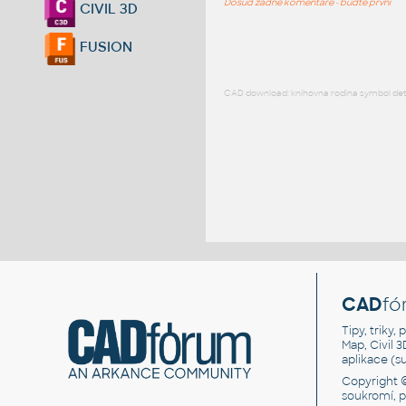
Dosud žádné komentáře - buďte první
CIVIL 3D
FUSION
CAD download: knihovna rodina symbol detai
CAD
fó
Tipy, triky
Map, Civil 
aplikace (
Copyright 
soukromí, 