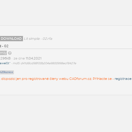
 DOWNLOAD
Lit simple - 02.rfa
le - 02
amily
t
296kB
• ze dne
11.04.2021
awelSt^
•
md5: d41d8cd98f00b204e9800998ecf8427e
20loznice
 k dispozici jen pro registrované členy webu CADforum.cz. Přihlaste se -
registrace