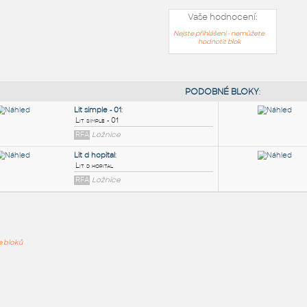
Vaše hodnocení:
Nejste přihlášeni - nemůžete
hodnotit blok
PODOB
Lit simple - 01
:
ře bloků
Lit simple - 01
RFA
Ložnice
Lit d hopital
:
Lit d hopital