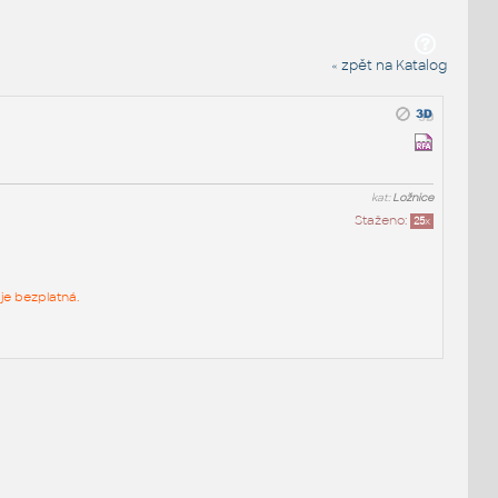
« zpět na Katalog
kat:
Ložnice
Staženo:
25
x
je bezplatná.