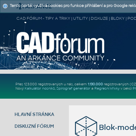
Tento portál využívá cookies pro funkce přihlášení a pro Google rek
CAD FÓRUM - TIPY A TRIKY | UTILITY | DISKUZE | BLOKY |
Přes 123.000 registrovaných u nás, celkem
1.130.000
registrovaných (C
Nový
Kalkulátor nosníků
,
Spirograf generátor
a
Regresní křivky
v sekci
P
HLAVNÍ STRÁNKA
Blok-model
DISKUZNÍ FÓRUM