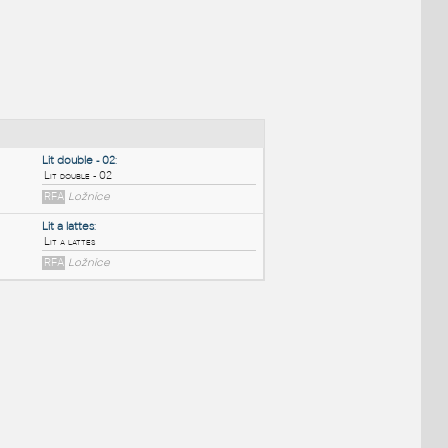
NÉ BLOKY
:
Lit double - 02
:
Lit double - 02
RFA
Ložnice
Lit a lattes
:
Lit a lattes