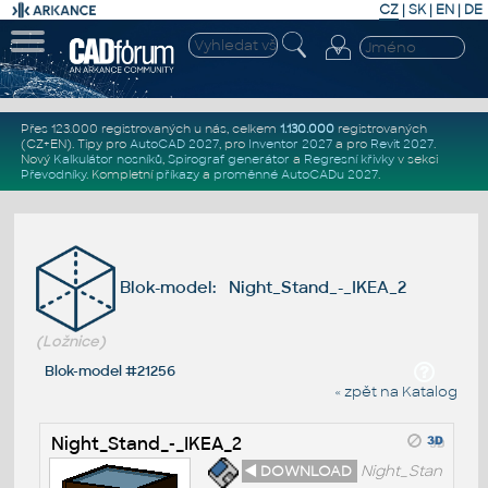
CZ
|
SK
|
EN
|
DE
Přes 123.000 registrovaných u nás, celkem
1.130.000
registrovaných
(CZ+EN)
. Tipy pro
AutoCAD 2027
, pro
Inventor 2027
a pro
Revit 2027
.
Nový
Kalkulátor nosníků
,
Spirograf generátor
a
Regresní křivky
v sekci
Převodníky
.
Kompletní
příkazy
a
proměnné AutoCADu 2027
.
Blok-model: Night_Stand_-_IKEA_2
(Ložnice)
Blok-model #21256
« zpět na Katalog
Night_Stand_-_IKEA_2
◄ DOWNLOAD
Night_Stan