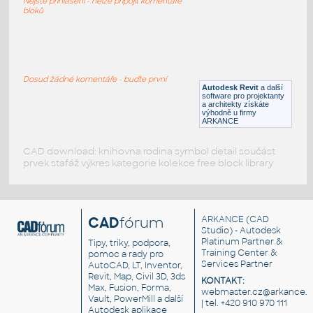
Nejste přihlášeni - nelze připojit komentáře
RFA
Ložnice
bloků
Bed_2 (2)
:
Bed 2 (2)
Dosud žádné komentáře - buďte první
Autodesk Revit
a další
RFA
Ložnice
software pro projektanty
a architekty získáte
výhodně u firmy
ARKANCE
CAD download: knihovna rodina symbol detail součást
prvek stafáž výkres kategorie kolekce free block library
CAD
fórum
ARKANCE
(CAD
Studio) - Autodesk
Platinum Partner &
Tipy, triky, podpora,
Training Center &
pomoc a rady pro
Services Partner
AutoCAD, LT, Inventor,
Revit, Map, Civil 3D, 3ds
KONTAKT:
Max, Fusion, Forma,
webmaster.cz@arkance.w
Vault, PowerMill a další
| tel. +420 910 970 111
Autodesk aplikace