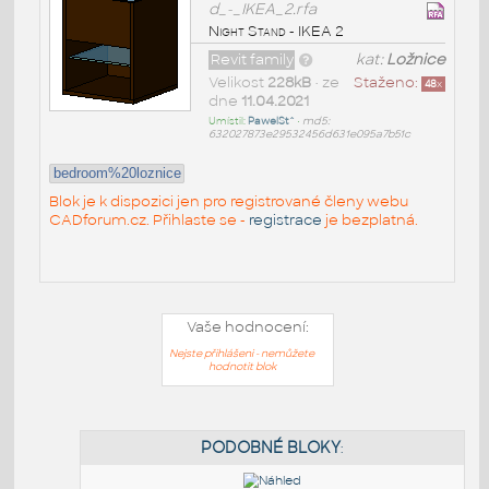
d_-_IKEA_2.rfa
Night Stand - IKEA 2
Revit family
kat:
Ložnice
Velikost
228kB
• ze
Staženo:
48
x
dne
11.04.2021
Umístil:
PawelSt^
•
md5:
632027873e29532456d631e095a7b51c
bedroom%20loznice
Blok je k dispozici jen pro registrované členy webu
CADforum.cz. Přihlaste se -
registrace
je bezplatná.
Vaše hodnocení:
Nejste přihlášeni - nemůžete
hodnotit blok