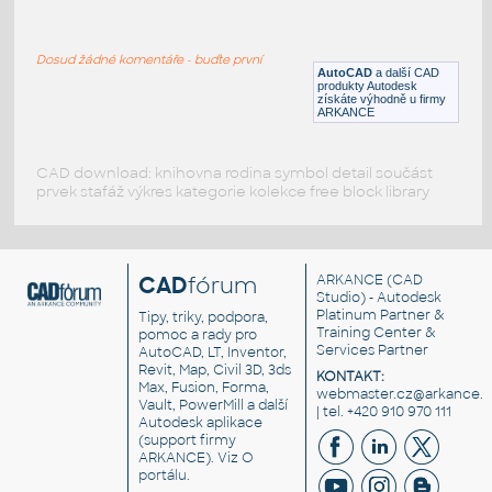
wall ac outer
:
3 tone ac outer single fan
Dosud žádné komentáře - buďte první
DWG
_Různé-Jiné
AutoCAD
a další CAD
produkty Autodesk
získáte výhodně u firmy
ARKANCE
CAD download: knihovna rodina symbol detail součást
prvek stafáž výkres kategorie kolekce free block library
CAD
fórum
ARKANCE
(CAD
Studio) - Autodesk
Platinum Partner &
Tipy, triky, podpora,
Training Center &
pomoc a rady pro
Services Partner
AutoCAD, LT, Inventor,
Revit, Map, Civil 3D, 3ds
KONTAKT:
Max, Fusion, Forma,
webmaster.cz@arkance.w
Vault, PowerMill a další
| tel. +420 910 970 111
Autodesk aplikace
(support firmy
ARKANCE). Viz
O
portálu
.