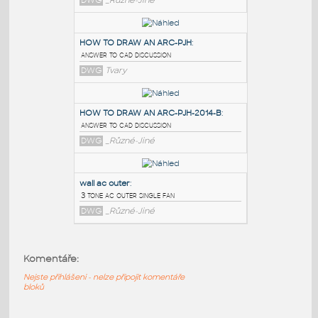
PODOBNÉ BLOKY
:
HOW TO DRAW AN ARC-PJH-2014
:
answer to CAD discussion
DWG
_Různé-Jiné
HOW TO DRAW AN ARC-PJH
:
answer to cad discussion
DWG
Tvary
HOW TO DRAW AN ARC-PJH-2014-B
:
Komentáře:
answer to cad discussion
DWG
_Různé-Jiné
Nejste přihlášeni - nelze připojit komentáře
bloků