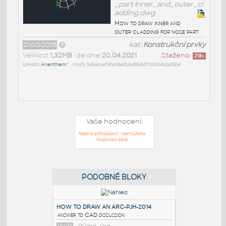
_part-Inner_and_outer_cl
adding.dwg
How to draw inner and
outer cladding for nose part
DWG2018
kat:
Konstrukční prvky
Velikost
1,32MB
• ze dne
20.04.2021
Staženo:
218
x
Umístil:
Anantham^
•
md5: 54a4cef9fa18e0da66d4f7d2d4cb26b4
Vaše hodnocení:
Nejste přihlášeni - nemůžete
hodnotit blok