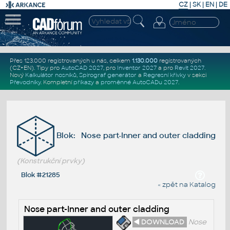
CZ
|
SK
|
EN
|
DE
Přes 123.000 registrovaných u nás, celkem
1.130.000
registrovaných
(CZ+EN)
. Tipy pro
AutoCAD 2027
, pro
Inventor 2027
a pro
Revit 2027
.
Nový
Kalkulátor nosníků
,
Spirograf generátor
a
Regresní křivky
v sekci
Převodníky
.
Kompletní
příkazy
a
proměnné AutoCADu 2027
.
Blok: Nose part-Inner and outer cladding
(Konstrukční prvky)
Blok #21285
« zpět na Katalog
Nose part-Inner and outer cladding
◄ DOWNLOAD
Nose